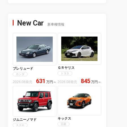
New Car
新車種情報
ＧＲヤリス
プレリュード
トヨタ
ホンダ
631
845
2026.08発売
万円
～
2026.08発売
万円
～
キックス
ジムニーノマド
日産
スズキ