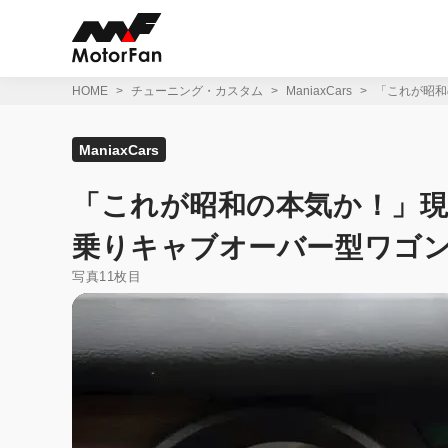
コ
ン
テ
ン
ツ
HOME
チューニング・カスタム
ManiaxCars
「これが昭和
へ
ス
キ
ManiaxCars
ッ
プ
「これが昭和の本気か！」現
乗りキャブオーバー型ワゴ
写真11枚目