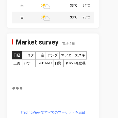
土
33°C
24°C
日
33°C
23°C
Market survey
市場情報
日経
トヨタ
日産
ホンダ
マツダ
スズキ
三菱
いすゞ
SUBARU
日野
ヤマハ発動機
TradingViewですべてのマーケットを追跡