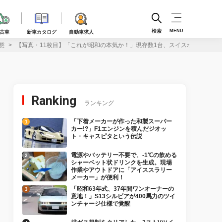
検索
MENU
古車
新車カタログ
自動車求人
態
【写真・11枚目】「これが昭和の本気か！」現存数1台、スイスポより小さ
Ranking
ランキング
「下着メーカーが作った和製スーパー
カー!?」F1エンジンを積んだジオッ
ト・キャスピタという伝説
電源やバッテリー不要で、-1℃の飲める
シャーベット状ドリンクを生成。現場
作業やアウトドアに「アイススラリー
メーカー」が便利！
「昭和63年式、37年間ワンオーナーの
意地！」S13シルビアが400馬力のツイ
ンチャージ仕様で覚醒