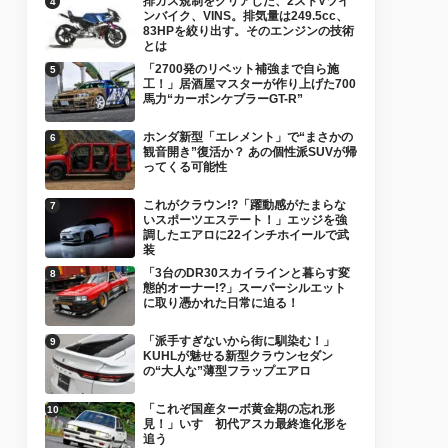
排ガス規制をクリアした、2ストVツイ
ンバイク、VINS。排気量は249.5cc、
83HPを絞り出す。そのエンジンの技術
とは
「2700発のリベット補強まで自ら施
工！」居酒屋マスターが作り上げた700
馬力“カーボンケブラーGT-R”
ホンダ新型「エレメント」で“まさかの
観音開き”復活か？ あの個性派SUVが帰
ってくる可能性
これがクラウン!?「躍動感がたまらな
いスポーツエステート！」エッジを強
調したエアロに22インチホイールで武
装
「3台のDR30スカイラインと暮らす変
態的オーナー!?」スーパーシルエット
に取り憑かれた日常に迫る！
「派手すぎないから街に馴染む！」
KUHLが魅せる新型クラウンセダン
の“大人な”薄型フラップエアロ
「これぞ国産ターボ黄金期の忘れ形
見！」いすゞ初代アスカ最終進化形を
追う