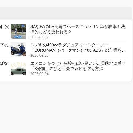
の目安
SAやPAのEV充電スペースにガソリン車が駐車！法
律的にどう扱われる？
2026.08.07
天下の
スズキの400ccラグジュアリースクーター
「BURGMAN（バーグマン）400 ABS」の仕様を変
更し、8月18日に発売
2026.08.05
ぱな
エアコンをつけたら酸っぱい臭いが…目的地に着く
「3分前」のひと工夫でカビを防ぐ方法
2026.08.04