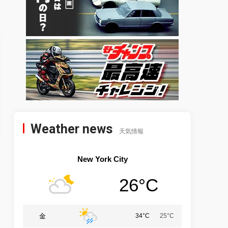
Weather news
天気情報
New York City
26°C
金
34°C
25°C