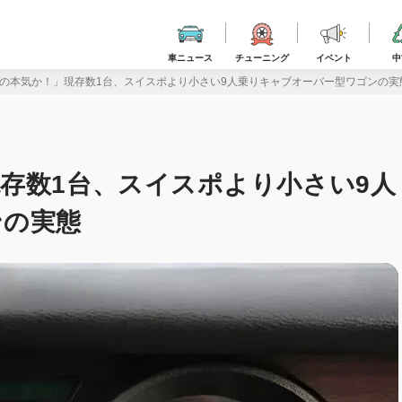
車ニュース
チューニング
イベント
中
の本気か！」現存数1台、スイスポより小さい9人乗りキャブオーバー型ワゴンの実
存数1台、スイスポより小さい9人
ンの実態