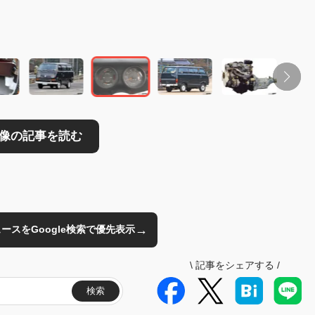
→
のニュースをGoogle検索で優先表示
\
記事をシェアする
/
検索