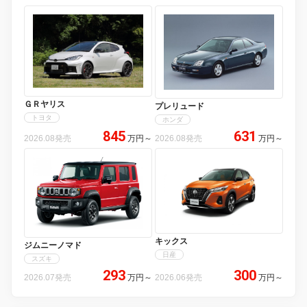
ＧＲヤリス
プレリュード
トヨタ
ホンダ
845
631
2026.08発売
万円
～
2026.08発売
万円
～
キックス
ジムニーノマド
日産
スズキ
293
300
2026.07発売
万円
～
2026.06発売
万円
～