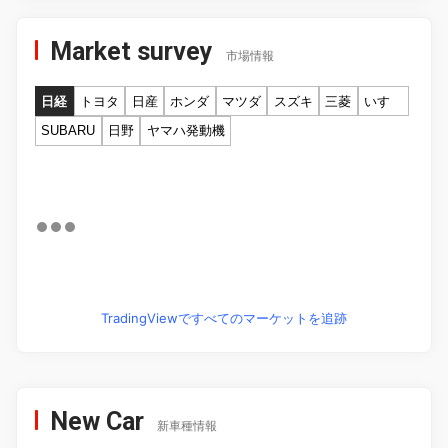
Market survey
市場情報
日経
トヨタ
日産
ホンダ
マツダ
スズキ
三菱
いすゞ
SUBARU
日野
ヤマハ発動機
TradingViewですべてのマーケットを追跡
New Car
新車種情報