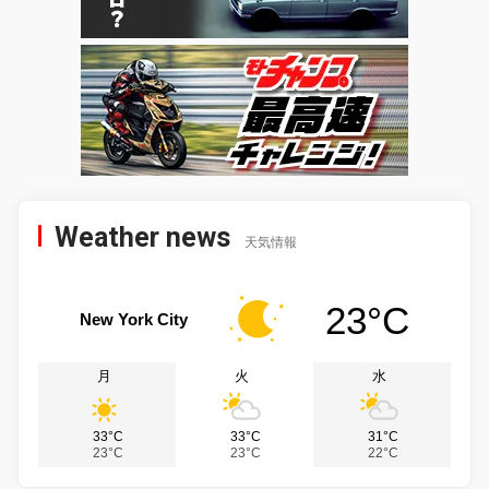
Weather news
天気情報
23°C
New York City
月
火
水
33°C
33°C
31°C
23°C
23°C
22°C