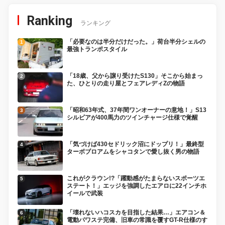
Ranking
ランキング
「必要なのは半分だけだった。」荷台半分シェルの
最強トランポスタイル
「18歳、父から譲り受けたS130」そこから始まっ
た、ひとりの走り屋とフェアレディZの物語
「昭和63年式、37年間ワンオーナーの意地！」S13
シルビアが400馬力のツインチャージ仕様で覚醒
「気づけば430セドリック沼にドップリ！」最終型
ターボブロアムをシャコタンで愛し抜く男の物語
これがクラウン!?「躍動感がたまらないスポーツエ
ステート！」エッジを強調したエアロに22インチホ
イールで武装
「壊れないハコスカを目指した結果…」エアコン＆
電動パワステ完備、旧車の常識を覆すGT-R仕様のす