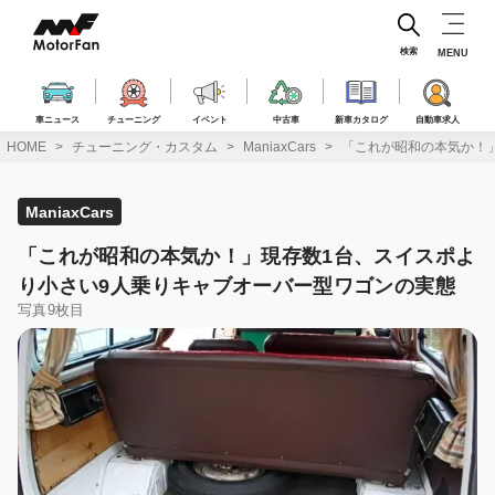
コ
ン
テ
検索
MENU
ン
ツ
へ
車ニュース
チューニング
イベント
中古車
新車カタログ
自動車求人
ス
HOME
チューニング・カスタム
ManiaxCars
「これが昭和の本気か！
キ
ッ
プ
ManiaxCars
「これが昭和の本気か！」現存数1台、スイスポよ
り小さい9人乗りキャブオーバー型ワゴンの実態
写真9枚目