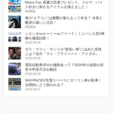
Motor-Fan 真夏の読者プレゼント。クルマ・バイ
ク好きに刺さるアイテムを揃えました！
6時間前
車の“エアコン”は燃費が落ちるって本当？ 冷房と
暖房の違いに注目！
9時間前
シエンタvsルーミーvsフリード｜ミニバン人気3車
種を徹底比較！
2026.08.09
ガス・ヴァン・サントが“黄色い車”に込めた意味
とは？名作『マイ・プライベート・アイダホ』が
初のデジタルリマスター版で復活
2026.08.08
電気自動車(EV)の補助金って？2026年の金額の目
安や申請方法を解説
2026.08.08
SAやPAのEV充電スペースにガソリン車が駐車！
法律的にどう扱われる？
2026.08.07