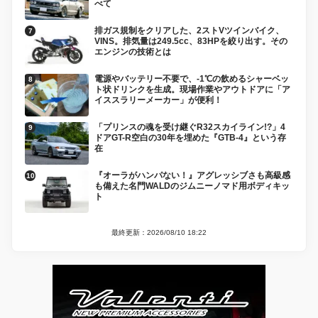
べて
排ガス規制をクリアした、2ストVツインバイク、
VINS。排気量は249.5cc、83HPを絞り出す。その
エンジンの技術とは
電源やバッテリー不要で、-1℃の飲めるシャーベッ
ト状ドリンクを生成。現場作業やアウトドアに「ア
イススラリーメーカー」が便利！
「プリンスの魂を受け継ぐR32スカイライン!?」4
ドアGT-R空白の30年を埋めた『GTB-4』という存
在
『オーラがハンパない！』アグレッシブさも高級感
も備えた名門WALDのジムニーノマド用ボディキッ
ト
最終更新：2026/08/10 18:22