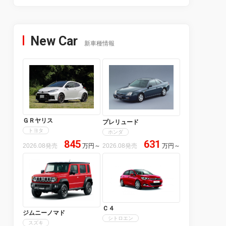
New Car
新車種情報
ＧＲヤリス
プレリュード
トヨタ
ホンダ
845
631
2026.08発売
万円
～
2026.08発売
万円
～
Ｃ４
ジムニーノマド
シトロエン
スズキ