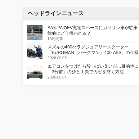
ヘッドラインニュース
SAやPAのEV充電スペースにガソリン車が駐車
律的にどう扱われる？
15時間前
スズキの400ccラグジュアリースクーター
「BURGMAN（バーグマン）400 ABS」の仕
更し、8月18日に発売
2026.08.05
エアコンをつけたら酸っぱい臭いが…目的地に
「3分前」のひと工夫でカビを防ぐ方法
2026.08.04