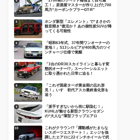
「2700発のリベット補強まで自ら施
工！」居酒屋マスターが作り上げた700
馬力“カーボンケブラーGT-R”
ホンダ新型「エレメント」で“まさかの
観音開き”復活か？ あの個性派SUVが帰
ってくる可能性
「昭和63年式、37年間ワンオーナーの
意地！」S13シルビアが400馬力のツイ
ンチャージ仕様で覚醒
「3台のDR30スカイラインと暮らす変
態的オーナー!?」スーパーシルエット
に取り憑かれた日常に迫る！
「これぞ国産ターボ黄金期の忘れ形
見！」いすゞ初代アスカ最終進化形を
追う
「派手すぎないから街に馴染む！」
KUHLが魅せる新型クラウンセダン
の“大人な”薄型フラップエアロ
これがクラウン!?「躍動感がたまらな
いスポーツエステート！」エッジを強
調したエアロに22インチホイールで武