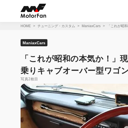
コ
ン
テ
ン
ツ
HOME
チューニング・カスタム
ManiaxCars
「これが昭和
へ
ス
キ
ManiaxCars
ッ
プ
「これが昭和の本気か！」現
乗りキャブオーバー型ワゴ
写真2枚目