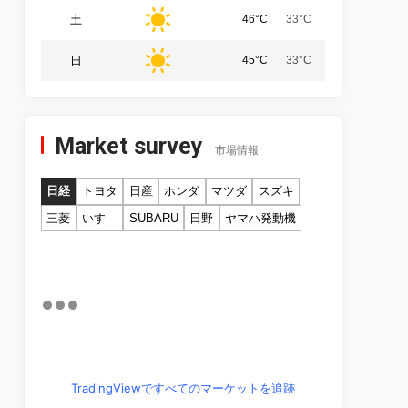
土
46°C
33°C
日
45°C
33°C
Market survey
市場情報
日経
トヨタ
日産
ホンダ
マツダ
スズキ
三菱
いすゞ
SUBARU
日野
ヤマハ発動機
TradingViewですべてのマーケットを追跡