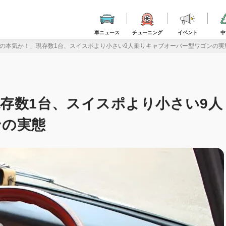
車ニュース
チューニング
イベント
中
の本気か！」現存数1台、スイスポより小さい9人乗りキャブオーバー型ワゴンの実
存数1台、スイスポより小さい9人
ンの実態