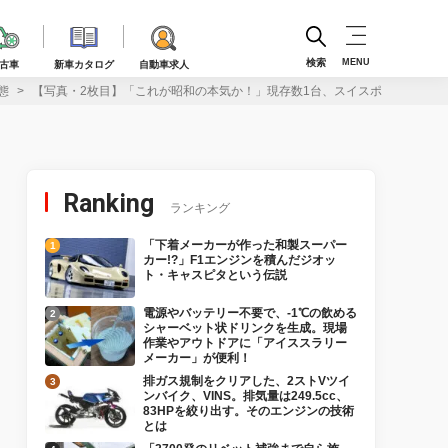
検索
MENU
古車
新車カタログ
自動車求人
態
【写真・2枚目】「これが昭和の本気か！」現存数1台、スイスポより小さい
Ranking
ランキング
「下着メーカーが作った和製スーパー
カー!?」F1エンジンを積んだジオッ
ト・キャスピタという伝説
電源やバッテリー不要で、-1℃の飲める
シャーベット状ドリンクを生成。現場
作業やアウトドアに「アイススラリー
メーカー」が便利！
排ガス規制をクリアした、2ストVツイ
ンバイク、VINS。排気量は249.5cc、
83HPを絞り出す。そのエンジンの技術
とは