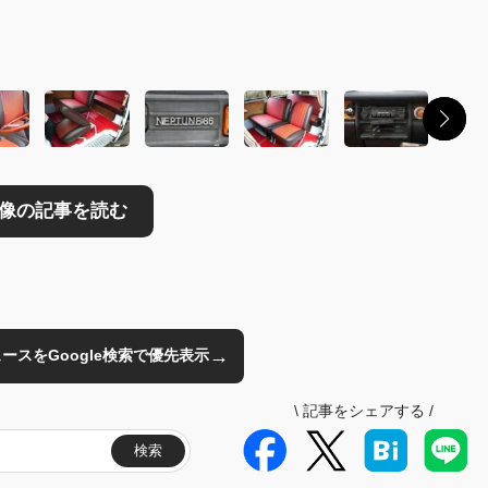
→
のニュースをGoogle検索で優先表示
\
記事をシェアする
/
検索