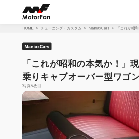
コ
ン
テ
ン
ツ
HOME
チューニング・カスタム
ManiaxCars
「これが昭和
へ
ス
キ
ManiaxCars
ッ
プ
「これが昭和の本気か！」現
乗りキャブオーバー型ワゴ
写真5枚目