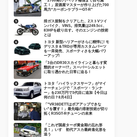
「2700発のリベット補強まで自ら施
工！」居酒屋マスターが作り上げた700
馬力“カーボンケブラーGT-R”
排ガス規制をクリアした、2ストVツイ
ンバイク、VINS。排気量は249.5cc、
83HPを絞り出す。そのエンジンの技術
とは
トヨタ 新型ハリアーがさらに精悍に! モ
デリスタ＆TRDが専用カスタムパーツ
を一斉発売、スポーティさを大幅パワ
ーアップ!
「3台のDR30スカイラインと暮らす変
態的オーナー!?」スーパーシルエット
に取り憑かれた日常に迫る！
トヨタ「ハイラックスサーフ」がマイ
ナーチェンジで「スポーツ・ランナ
ー」を230万円で3代目に追加【今日は
何の日？8月4日】
「”VR38DETTはボアアップできな
い”を覆す！」最先端の溶射技術が切り
拓くR35GT-Rチューンの未来
「これぞ国産ターボ黄金期の忘れ形
見！」いすゞ初代アスカ最終進化形を
追う