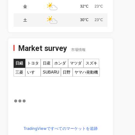
金
32°C
23°C
土
30°C
23°C
Market survey
市場情報
日経
トヨタ
日産
ホンダ
マツダ
スズキ
三菱
いすゞ
SUBARU
日野
ヤマハ発動機
TradingViewですべてのマーケットを追跡