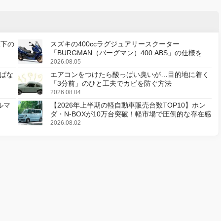
天下の
スズキの400ccラグジュアリースクーター
「BURGMAN（バーグマン）400 ABS」の仕様を変
更し、8月18日に発売
2026.08.05
ぱな
エアコンをつけたら酸っぱい臭いが…目的地に着く
「3分前」のひと工夫でカビを防ぐ方法
2026.08.04
ルマ
【2026年上半期の軽自動車販売台数TOP10】ホン
ダ・N-BOXが10万台突破！軽市場で圧倒的な存在感
2026.08.02