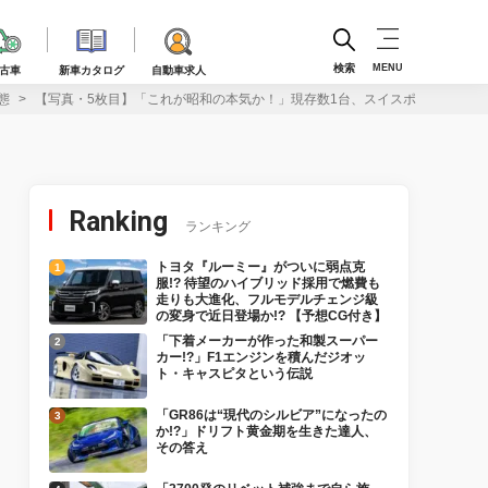
検索
MENU
古車
新車カタログ
自動車求人
態
【写真・5枚目】「これが昭和の本気か！」現存数1台、スイスポより小さい
Ranking
ランキング
トヨタ『ルーミー』がついに弱点克
服!? 待望のハイブリッド採用で燃費も
走りも大進化、フルモデルチェンジ級
の変身で近日登場か!? 【予想CG付き】
「下着メーカーが作った和製スーパー
カー!?」F1エンジンを積んだジオッ
ト・キャスピタという伝説
「GR86は“現代のシルビア”になったの
か!?」ドリフト黄金期を生きた達人、
その答え