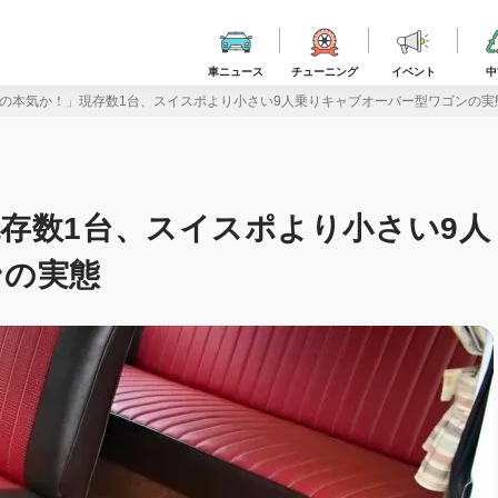
車ニュース
チューニング
イベント
中
の本気か！」現存数1台、スイスポより小さい9人乗りキャブオーバー型ワゴンの実
存数1台、スイスポより小さい9人
ンの実態