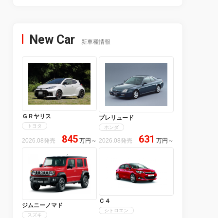
New Car
新車種情報
ＧＲヤリス
プレリュード
トヨタ
ホンダ
845
631
2026.08発売
万円
～
2026.08発売
万円
～
Ｃ４
ジムニーノマド
シトロエン
スズキ