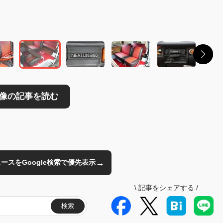
→
のニュースをGoogle検索で優先表示
\
記事をシェアする
/
検索