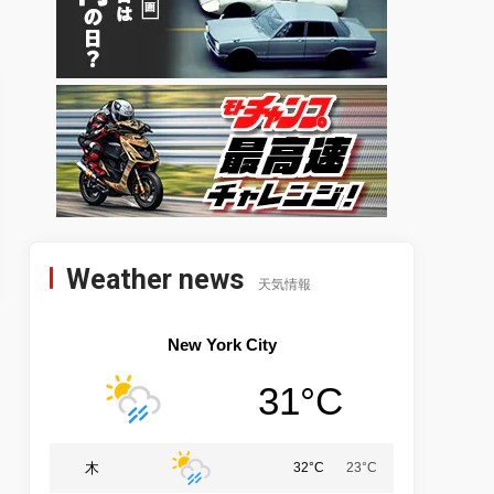
Weather news
天気情報
New York City
31°C
木
32°C
23°C