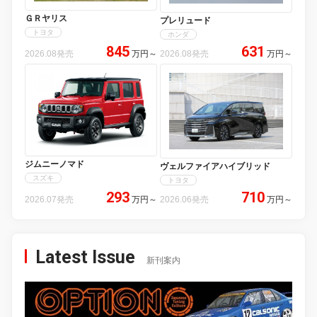
ＧＲヤリス
プレリュード
トヨタ
ホンダ
845
631
2026.08発売
万円
～
2026.08発売
万円
～
ジムニーノマド
ヴェルファイアハイブリッド
スズキ
トヨタ
293
710
2026.07発売
万円
～
2026.06発売
万円
～
Latest Issue
新刊案内