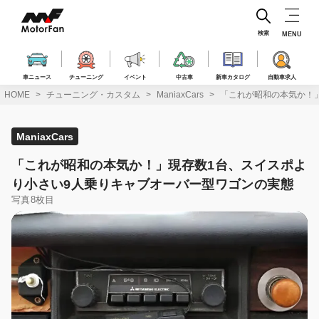
コ
ン
テ
検索
MENU
ン
ツ
へ
車ニュース
チューニング
イベント
中古車
新車カタログ
自動車求人
ス
HOME
チューニング・カスタム
ManiaxCars
「これが昭和の本気か！
キ
ッ
プ
ManiaxCars
「これが昭和の本気か！」現存数1台、スイスポよ
り小さい9人乗りキャブオーバー型ワゴンの実態
写真8枚目