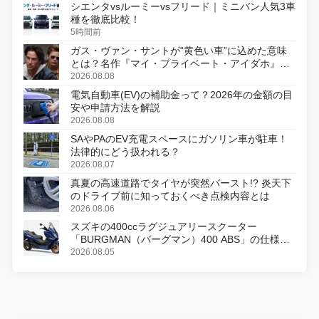
シエンタvsルーミーvsフリード｜ミニバン人気3車
種を徹底比較！
5時間前
ガス・ヴァン・サントが“黄色い車”に込めた意味
とは？名作『マイ・プライベート・アイダホ』が
初のデジタルリマスター版で復活
2026.08.08
電気自動車(EV)の補助金って？2026年の金額の目
安や申請方法を解説
2026.08.08
SAやPAのEV充電スペースにガソリン車が駐車！
法律的にどう扱われる？
2026.08.07
真夏の高速道路でタイヤが突然バースト!? 炎天下
のドライブ前に知っておくべき点検内容とは
2026.08.06
スズキの400ccラグジュアリースクーター
「BURGMAN（バーグマン）400 ABS」の仕様を
変更し、8月18日に発売
2026.08.05