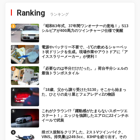
Ranking
ランキング
「昭和63年式、37年間ワンオーナーの意地！」S13
シルビアが400馬力のツインチャージ仕様で覚醒
電源やバッテリー不要で、-1℃の飲めるシャーベッ
ト状ドリンクを生成。現場作業やアウトドアに「ア
イススラリーメーカー」が便利！
「必要なのは半分だけだった。」荷台半分シェルの
最強トランポスタイル
「18歳、父から譲り受けたS130」そこから始まっ
た、ひとりの走り屋とフェアレディZの物語
これがクラウン!?「躍動感がたまらないスポーツエ
ステート！」エッジを強調したエアロに22インチホ
イールで武装
排ガス規制をクリアした、2ストVツインバイク、
VINS。排気量は249.5cc、83HPを絞り出す。その