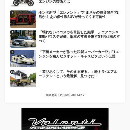
エンジンの技術とは
ホンダ新型「エレメント」で“まさかの観音開き”復
活か？ あの個性派SUVが帰ってくる可能性
「壊れないハコスカを目指した結果…」エアコン＆
電動パワステ完備、旧車の常識を覆すGT-R仕様のす
べて
「下着メーカーが作った和製スーパーカー!?」F1エ
ンジンを積んだジオット・キャスピタという伝説
「遊び尽くして、そのまま寝る。」軽トラ×エアル
ーフテントという最適解、見つけた!!
最終更新：2026/08/09 14:17