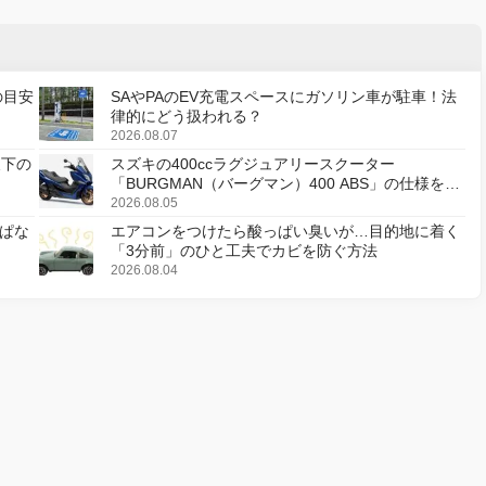
の目安
SAやPAのEV充電スペースにガソリン車が駐車！法
律的にどう扱われる？
2026.08.07
天下の
スズキの400ccラグジュアリースクーター
「BURGMAN（バーグマン）400 ABS」の仕様を変
更し、8月18日に発売
2026.08.05
ぱな
エアコンをつけたら酸っぱい臭いが…目的地に着く
「3分前」のひと工夫でカビを防ぐ方法
2026.08.04