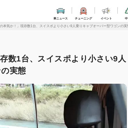
車ニュース
チューニング
イベント
中
の本気か！」現存数1台、スイスポより小さい9人乗りキャブオーバー型ワゴンの実
存数1台、スイスポより小さい9人
ンの実態