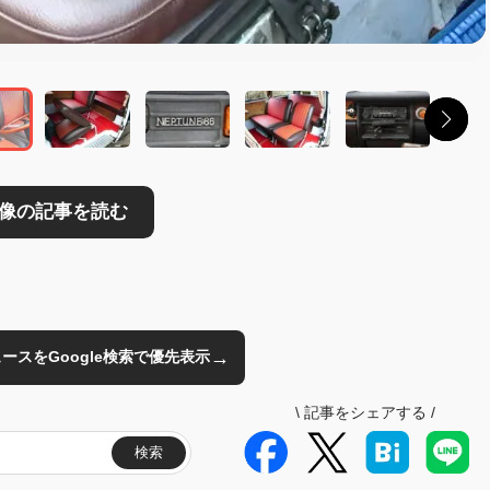
→
のニュースをGoogle検索で優先表示
\
記事をシェアする
/
検索