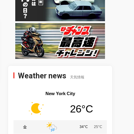
Weather news
天気情報
New York City
26°C
金
34°C
25°C