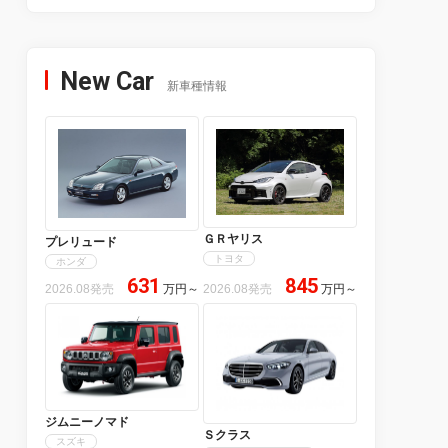
New Car
新車種情報
ＧＲヤリス
プレリュード
トヨタ
ホンダ
631
845
2026.08発売
万円
～
2026.08発売
万円
～
ジムニーノマド
Ｓクラス
スズキ