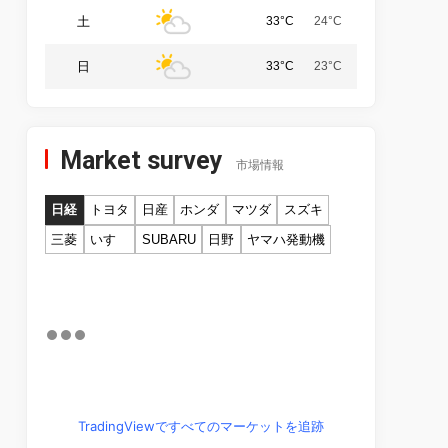
土
33°C
24°C
日
33°C
23°C
Market survey
市場情報
日経
トヨタ
日産
ホンダ
マツダ
スズキ
三菱
いすゞ
SUBARU
日野
ヤマハ発動機
TradingViewですべてのマーケットを追跡