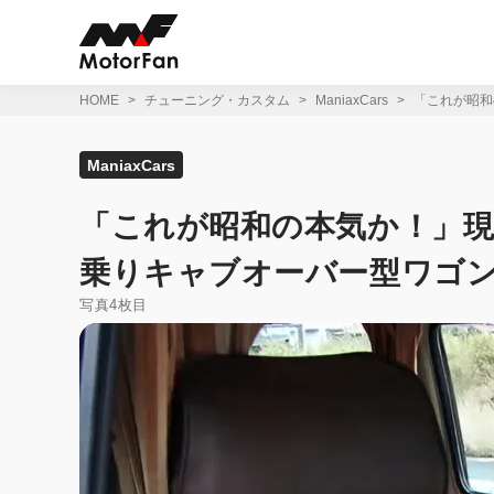
コ
ン
テ
ン
ツ
HOME
チューニング・カスタム
ManiaxCars
「これが昭和
へ
ス
キ
ManiaxCars
ッ
プ
「これが昭和の本気か！」現
乗りキャブオーバー型ワゴ
写真4枚目