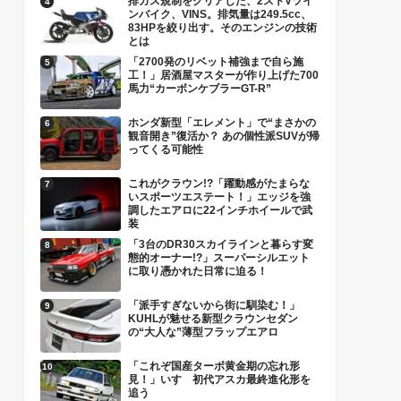
排ガス規制をクリアした、2ストVツイ
ンバイク、VINS。排気量は249.5cc、
83HPを絞り出す。そのエンジンの技術
とは
「2700発のリベット補強まで自ら施
工！」居酒屋マスターが作り上げた700
馬力“カーボンケブラーGT-R”
ホンダ新型「エレメント」で“まさかの
観音開き”復活か？ あの個性派SUVが帰
ってくる可能性
これがクラウン!?「躍動感がたまらな
いスポーツエステート！」エッジを強
調したエアロに22インチホイールで武
装
「3台のDR30スカイラインと暮らす変
態的オーナー!?」スーパーシルエット
に取り憑かれた日常に迫る！
「派手すぎないから街に馴染む！」
KUHLが魅せる新型クラウンセダン
の“大人な”薄型フラップエアロ
「これぞ国産ターボ黄金期の忘れ形
見！」いすゞ初代アスカ最終進化形を
追う