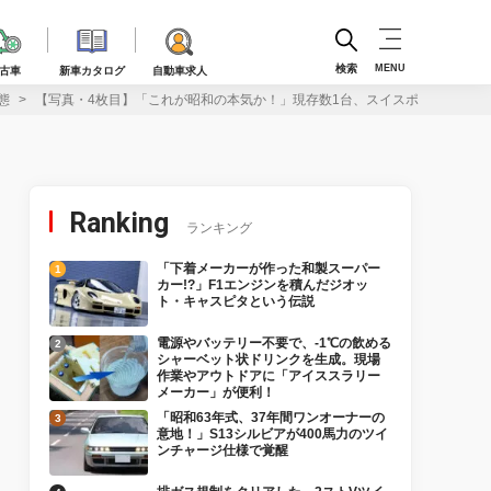
検索
MENU
古車
新車カタログ
自動車求人
態
【写真・4枚目】「これが昭和の本気か！」現存数1台、スイスポより小さい
Ranking
ランキング
「下着メーカーが作った和製スーパー
カー!?」F1エンジンを積んだジオッ
ト・キャスピタという伝説
電源やバッテリー不要で、-1℃の飲める
シャーベット状ドリンクを生成。現場
作業やアウトドアに「アイススラリー
メーカー」が便利！
「昭和63年式、37年間ワンオーナーの
意地！」S13シルビアが400馬力のツイ
ンチャージ仕様で覚醒