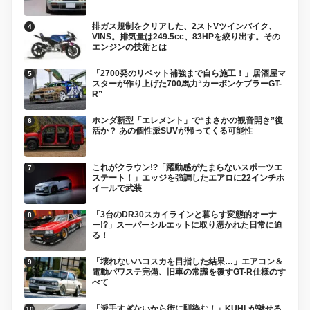
排ガス規制をクリアした、2ストVツインバイク、
VINS。排気量は249.5cc、83HPを絞り出す。その
エンジンの技術とは
「2700発のリベット補強まで自ら施工！」居酒屋マ
スターが作り上げた700馬力“カーボンケブラーGT-
R”
ホンダ新型「エレメント」で“まさかの観音開き”復
活か？ あの個性派SUVが帰ってくる可能性
これがクラウン!?「躍動感がたまらないスポーツエ
ステート！」エッジを強調したエアロに22インチホ
イールで武装
「3台のDR30スカイラインと暮らす変態的オーナ
ー!?」スーパーシルエットに取り憑かれた日常に迫
る！
「壊れないハコスカを目指した結果…」エアコン＆
電動パワステ完備、旧車の常識を覆すGT-R仕様のす
べて
「派手すぎないから街に馴染む！」KUHLが魅せる