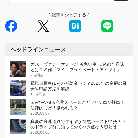
\
記事をシェアする
/
ヘッドラインニュース
ガス・ヴァン・サントが“黄色い車”に込めた意味
とは？名作『マイ・プライベート・アイダホ』が
初のデジタルリマスター版で復活
7時間前
電気自動車(EV)の補助金って？2026年の金額の目
安や申請方法を解説
11時間前
SAやPAのEV充電スペースにガソリン車が駐車！
法律的にどう扱われる？
2026.08.07
真夏の高速道路でタイヤが突然バースト!? 炎天下
のドライブ前に知っておくべき点検内容とは
2026.08.06