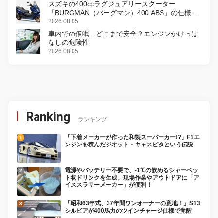
スズキの400ccラグジュアリースクーター
「BURGMAN（バーグマン）400 ABS」の仕様を
変更し、8月18日に発売
2026.08.05
車内での仮眠、どこまで安全？エンジンかけっぱ
なしの危険性
2026.08.05
Ranking
ランキング
「下着メーカーが作った和製スーパーカー!?」F1エ
ンジンを積んだジオット・キャスピタという伝説
電源やバッテリー不要で、-1℃の飲めるシャーベッ
ト状ドリンクを生成。現場作業やアウトドアに「ア
イススラリーメーカー」が便利！
「昭和63年式、37年間ワンオーナーの意地！」S13
シルビアが400馬力のツインチャージ仕様で覚醒