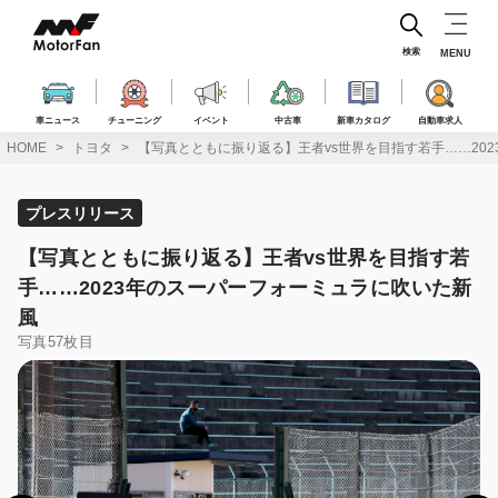
コ
ン
テ
検索
MENU
ン
ツ
へ
車ニュース
チューニング
イベント
中古車
新車カタログ
自動車求人
ス
HOME
トヨタ
【写真とともに振り返る】王者vs世界を目指す若手……20
キ
ッ
プ
プレスリリース
【写真とともに振り返る】王者vs世界を目指す若
手……2023年のスーパーフォーミュラに吹いた新
風
写真57枚目