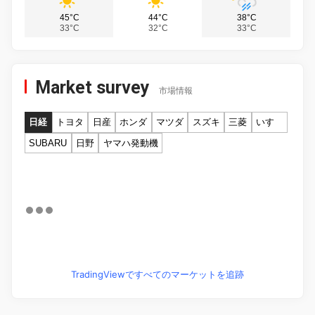
45°C
44°C
38°C
33°C
32°C
33°C
Market survey
市場情報
日経
トヨタ
日産
ホンダ
マツダ
スズキ
三菱
いすゞ
SUBARU
日野
ヤマハ発動機
TradingViewですべてのマーケットを追跡