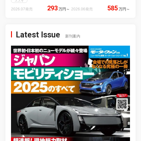
スズキ
293
585
2026.07発売
万円
～
2026.06発売
万円
～
Latest Issue
新刊案内