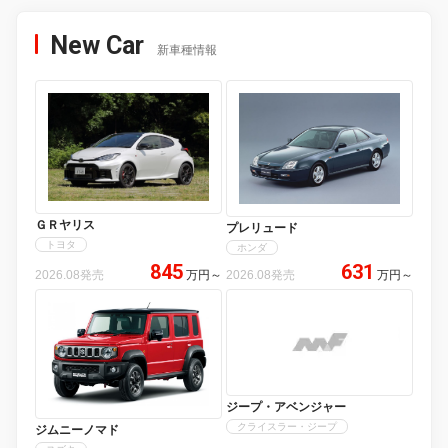
New Car
新車種情報
ＧＲヤリス
プレリュード
トヨタ
ホンダ
845
631
2026.08発売
万円
～
2026.08発売
万円
～
ジープ・アベンジャー
クライスラー・ジープ
ジムニーノマド