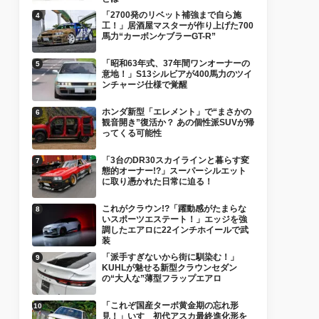
「2700発のリベット補強まで自ら施
工！」居酒屋マスターが作り上げた700
馬力“カーボンケブラーGT-R”
「昭和63年式、37年間ワンオーナーの
意地！」S13シルビアが400馬力のツイ
ンチャージ仕様で覚醒
ホンダ新型「エレメント」で“まさかの
観音開き”復活か？ あの個性派SUVが帰
ってくる可能性
「3台のDR30スカイラインと暮らす変
態的オーナー!?」スーパーシルエット
に取り憑かれた日常に迫る！
これがクラウン!?「躍動感がたまらな
いスポーツエステート！」エッジを強
調したエアロに22インチホイールで武
装
「派手すぎないから街に馴染む！」
KUHLが魅せる新型クラウンセダン
の“大人な”薄型フラップエアロ
「これぞ国産ターボ黄金期の忘れ形
見！」いすゞ初代アスカ最終進化形を