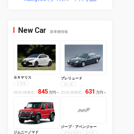
New Car
新車種情報
ＧＲヤリス
プレリュード
トヨタ
ホンダ
845
631
2026.08発売
万円
～
2026.08発売
万円
～
ジープ・アベンジャー
ジムニーノマド
クライスラー・ジープ