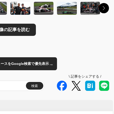
→
のニュースをGoogle検索で優先表示
\
記事をシェアする
/
検索