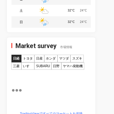
土
32°C
24°C
日
32°C
24°C
Market survey
市場情報
日経
トヨタ
日産
ホンダ
マツダ
スズキ
三菱
いすゞ
SUBARU
日野
ヤマハ発動機
TradingViewですべてのマーケットを追跡