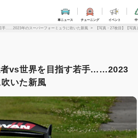
車ニュース
チューニング
イベント
中
若手……2023年のスーパーフォーミュラに吹いた新風
【写真・27枚目】【写真
vs世界を目指す若手……2023
に吹いた新風