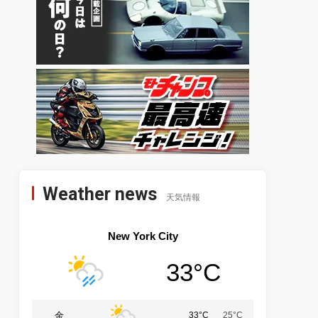
Weather news
天気情報
New York City
33°C
金
33°C
25°C