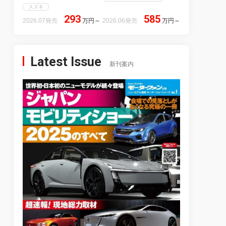
スズキ
293
585
2026.07発売
万円
～
2026.06発売
万円
～
Latest Issue
新刊案内