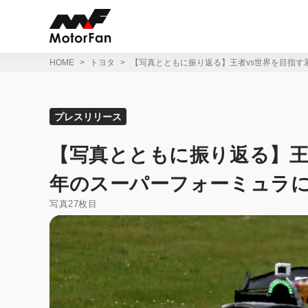
コ
ン
テ
ン
ツ
HOME
トヨタ
【写真とともに振り返る】王者vs世界を目指す
へ
ス
キ
ッ
プレスリリース
プ
【写真とともに振り返る】王者
年のスーパーフォーミュラ
写真27枚目