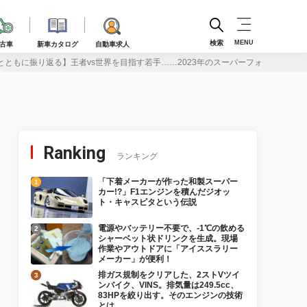
検索
MENU
古車
新車カタログ
自動車求人
とともに振り返る】王者vs世界を目指す若手……2023年のスーパーフォーミュラに
Ranking
ランキング
「下着メーカーが作った和製スーパー
カー!?」F1エンジンを積んだジオッ
ト・キャスピタという伝説
電源やバッテリー不要で、-1℃の飲める
シャーベット状ドリンクを生成。現場
作業やアウトドアに「アイススラリー
メーカー」が便利！
排ガス規制をクリアした、2ストVツイ
ンバイク、VINS。排気量は249.5cc、
83HPを絞り出す。そのエンジンの技術
とは