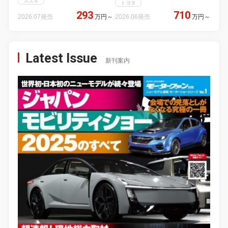
スズキ
トヨタ
293
710
2026.07発売
万円
～
2026.06発売
万円
～
Latest Issue
新刊案内