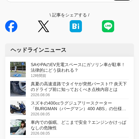
\
記事をシェアする
/
ヘッドラインニュース
SAやPAのEV充電スペースにガソリン車が駐車！
法律的にどう扱われる？
12時間前
真夏の高速道路でタイヤが突然バースト!? 炎天下
のドライブ前に知っておくべき点検内容とは
2026.08.06
スズキの400ccラグジュアリースクーター
「BURGMAN（バーグマン）400 ABS」の仕様を
変更し、8月18日に発売
2026.08.05
車内での仮眠、どこまで安全？エンジンかけっぱ
なしの危険性
2026.08.05