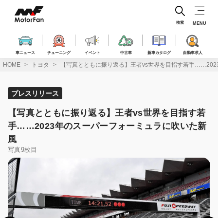
コ
ン
テ
検索
MENU
ン
ツ
へ
車ニュース
チューニング
イベント
中古車
新車カタログ
自動車求人
ス
HOME
トヨタ
【写真とともに振り返る】王者vs世界を目指す若手……20
キ
ッ
プ
プレスリリース
【写真とともに振り返る】王者vs世界を目指す若
手……2023年のスーパーフォーミュラに吹いた新
風
写真9枚目