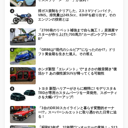
排ガス規制をクリアした、2ストVツインバイク、
VINS。排気量は249.5cc、83HPを絞り出す。その
エンジンの技術とは
「2700発のリベット補強まで自ら施工！」居酒屋マ
スターが作り上げた700馬力“カーボンケブラーGT-
R”
「GR86は“現代のシルビア”になったのか!?」ドリ
フト黄金期を生きた達人、その答え
ホンダ新型「エレメント」で“まさかの観音開き”復
活か？ あの個性派SUVが帰ってくる可能性
トヨタ 新型ハリアーがさらに精悍に! モデリスタ＆
TRDが専用カスタムパーツを一斉発売、スポーティ
さを大幅パワーアップ!
「3台のDR30スカイラインと暮らす変態的オーナ
ー!?」スーパーシルエットに取り憑かれた日常に迫
る！
「昭和63年式、37年間ワンオーナーの意地！」S13