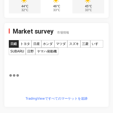
44°C
46°C
45°C
32°C
33°C
33°C
Market survey
市場情報
日経
トヨタ
日産
ホンダ
マツダ
スズキ
三菱
いすゞ
SUBARU
日野
ヤマハ発動機
TradingViewですべてのマーケットを追跡