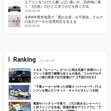
エアコンをつけたら酸っぱい臭いが…目的地に着
く「3分前」のひと工夫でカビを防ぐ方法
2026.08.04
令和8年熊本地震で「通れる道」を可視化、クルマ
の走行データが災害対応を支える
2026.08.03
Ranking
ランキング
トヨタ『ルーミー』がついに弱点克服!? 待望のハイ
ブリッド採用で燃費も走りも大進化、フルモデルチ
ェンジ級の変身で近日登場か!? 【予想CG付き】
「下着メーカーが作った和製スーパーカー!?」F1エ
ンジンを積んだジオット・キャスピタという伝説
電源やバッテリー不要で、-1℃の飲めるシャーベッ
ト状ドリンクを生成。現場作業やアウトドアに「ア
イススラリーメーカー」が便利！