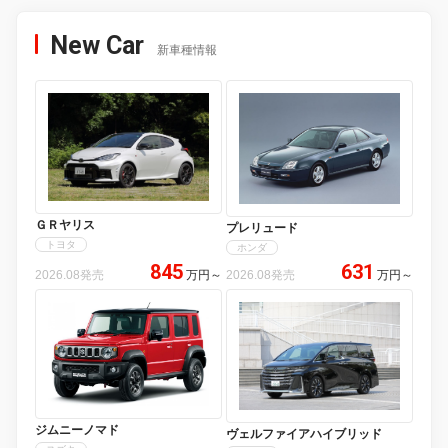
New Car
新車種情報
ＧＲヤリス
プレリュード
トヨタ
ホンダ
845
631
2026.08発売
万円
～
2026.08発売
万円
～
ジムニーノマド
ヴェルファイアハイブリッド