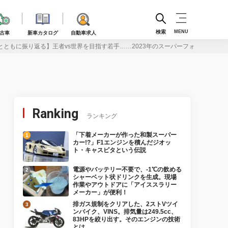
検索
MENU
古車
新車カタログ
自動車求人
とともに振り返る】王者vs世界を目指す若手……2023年のスーパーフォーミュラに
Ranking
ランキング
「下着メーカーが作った和製スーパー
カー!?」F1エンジンを積んだジオッ
ト・キャスピタという伝説
電源やバッテリー不要で、-1℃の飲める
シャーベット状ドリンクを生成。現場
作業やアウトドアに「アイススラリー
メーカー」が便利！
排ガス規制をクリアした、2ストVツイ
ンバイク、VINS。排気量は249.5cc、
83HPを絞り出す。そのエンジンの技術
とは