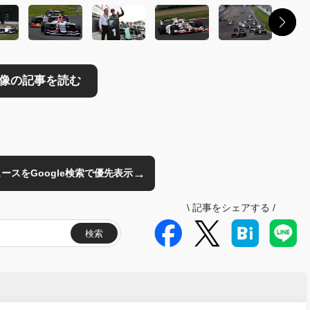
→
のニュースをGoogle検索で優先表示
\
記事をシェアする
/
検索