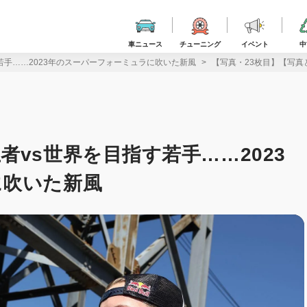
車ニュース
チューニング
イベント
中
若手……2023年のスーパーフォーミュラに吹いた新風
【写真・23枚目】【写真
vs世界を目指す若手……2023
に吹いた新風