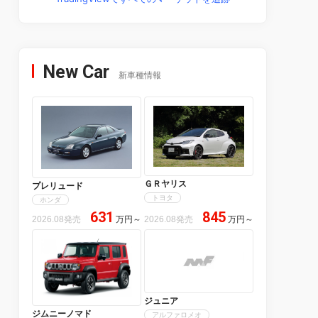
New Car
新車種情報
ＧＲヤリス
プレリュード
トヨタ
ホンダ
631
845
2026.08発売
万円
～
2026.08発売
万円
～
ジュニア
ジムニーノマド
アルファロメオ