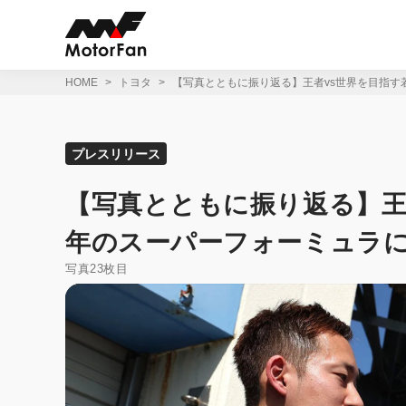
コ
ン
テ
ン
ツ
HOME
トヨタ
【写真とともに振り返る】王者vs世界を目指す
へ
ス
キ
ッ
プレスリリース
プ
【写真とともに振り返る】王者
年のスーパーフォーミュラ
写真23枚目