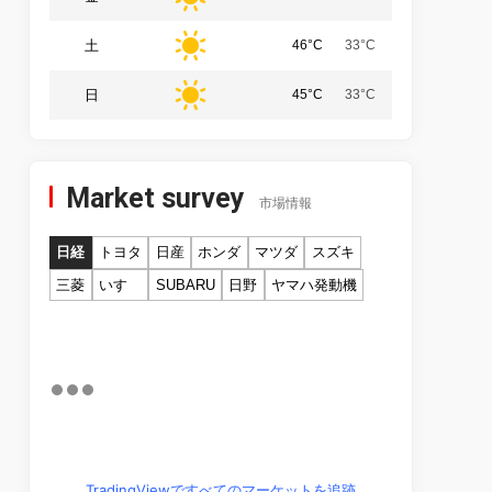
土
46°C
33°C
日
45°C
33°C
Market survey
市場情報
日経
トヨタ
日産
ホンダ
マツダ
スズキ
三菱
いすゞ
SUBARU
日野
ヤマハ発動機
TradingViewですべてのマーケットを追跡