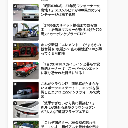
「昭和63年式、37年間ワンオーナーの
意地！」S13シルビアが400馬力のツイ
ンチャージ仕様で覚醒
「2700発のリベット補強まで自ら施
工！」居酒屋マスターが作り上げた700
馬力“カーボンケブラーGT-R”
ホンダ新型「エレメント」で“まさかの
観音開き”復活か？ あの個性派SUVが帰
ってくる可能性
「3台のDR30スカイラインと暮らす変
態的オーナー!?」スーパーシルエット
に取り憑かれた日常に迫る！
これがクラウン!?「躍動感がたまらな
いスポーツエステート！」エッジを強
調したエアロに22インチホイールで武
装
「派手すぎないから街に馴染む！」
KUHLが魅せる新型クラウンセダン
の“大人な”薄型フラップエアロ
「これぞ国産ターボ黄金期の忘れ形
見！」いすゞ初代アスカ最終進化形を