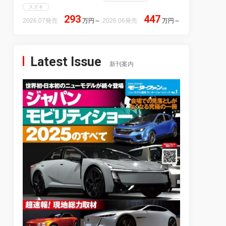
スズキ
293
447
2026.07発売
万円
～
2026.06発売
万円
～
Latest Issue
新刊案内