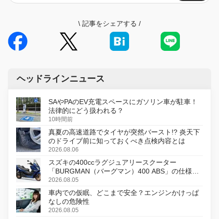
\
記事をシェアする
/
ヘッドラインニュース
SAやPAのEV充電スペースにガソリン車が駐車！
法律的にどう扱われる？
10時間前
真夏の高速道路でタイヤが突然バースト!? 炎天下
のドライブ前に知っておくべき点検内容とは
2026.08.06
スズキの400ccラグジュアリースクーター
「BURGMAN（バーグマン）400 ABS」の仕様を
変更し、8月18日に発売
2026.08.05
車内での仮眠、どこまで安全？エンジンかけっぱ
なしの危険性
2026.08.05