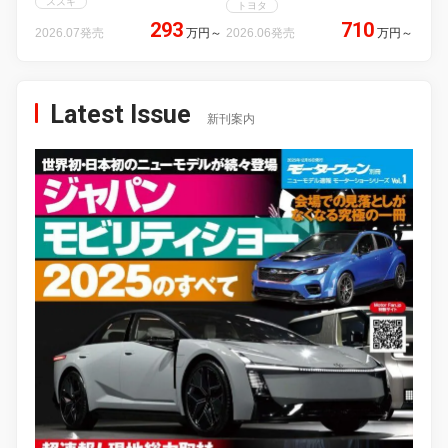
スズキ
トヨタ
293
710
2026.07発売
万円
～
2026.06発売
万円
～
Latest Issue
新刊案内