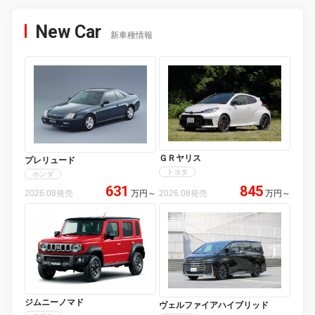
New Car
新車種情報
ＧＲヤリス
プレリュード
トヨタ
ホンダ
631
845
2026.08発売
万円
～
2026.08発売
万円
～
ジムニーノマド
ヴェルファイアハイブリッド