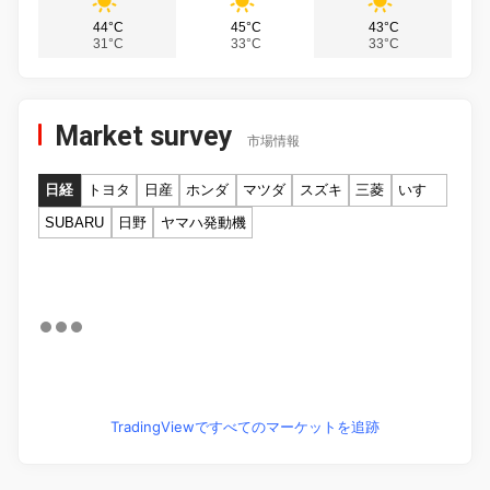
44°C
45°C
43°C
31°C
33°C
33°C
Market survey
市場情報
日経
トヨタ
日産
ホンダ
マツダ
スズキ
三菱
いすゞ
SUBARU
日野
ヤマハ発動機
TradingViewですべてのマーケットを追跡