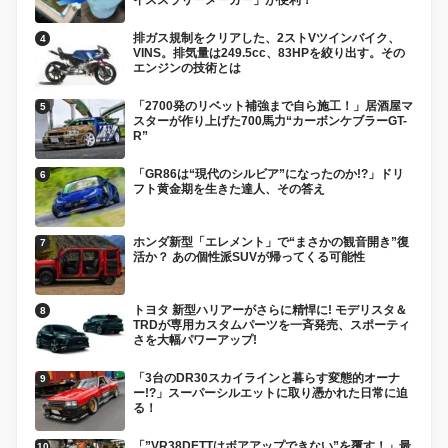
排ガス規制をクリアした、2ストVツインバイク、
VINS。排気量は249.5cc、83HPを絞り出す。その
エンジンの技術とは
「2700発のリベット補強まで自ら施工！」居酒屋マ
スターが作り上げた700馬力“カーボンケブラーGT-
R”
「GR86は“現代のシルビア”になったのか!?」ドリ
フト黄金期を生きた達人、その答え
ホンダ新型「エレメント」で“まさかの観音開き”復
活か？ あの個性派SUVが帰ってくる可能性
トヨタ 新型ハリアーがさらに精悍に! モデリスタ＆
TRDが専用カスタムパーツを一斉発売、スポーティ
さを大幅パワーアップ!
「3台のDR30スカイラインと暮らす変態的オーナ
ー!?」スーパーシルエットに取り憑かれた日常に迫
る！
「”VR38DETTはボアアップできない”を覆す！」最