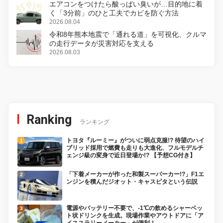
エアコンをつけたら酸っぱい臭いが…目的地に着
く「3分前」のひと工夫でカビを防ぐ方法
2026.08.04
令和8年熊本地震で「通れる道」を可視化、クルマ
の走行データが災害対応を支える
2026.08.03
Ranking
ランキング
トヨタ『ルーミー』がついに弱点克服!? 待望のハイ
ブリッド採用で燃費も走りも大進化、フルモデルチ
ェンジ級の変身で近日登場か!? 【予想CG付き】
「下着メーカーが作った和製スーパーカー!?」F1エ
ンジンを積んだジオット・キャスピタという伝説
電源やバッテリー不要で、-1℃の飲めるシャーベッ
ト状ドリンクを生成。現場作業やアウトドアに「ア
イススラリーメーカー」が便利！