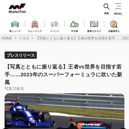
コ
ン
テ
検索
MENU
ン
ツ
へ
車ニュース
チューニング
イベント
中古車
新車カタログ
自動車求人
ス
HOME
トヨタ
【写真とともに振り返る】王者vs世界を目指す若手……20
キ
ッ
プ
プレスリリース
【写真とともに振り返る】王者vs世界を目指す若
手……2023年のスーパーフォーミュラに吹いた新
風
写真21枚目