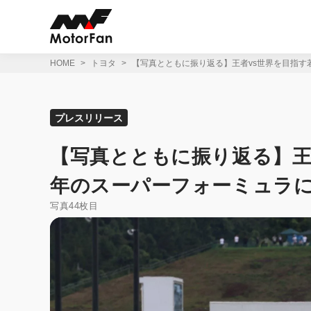
コ
ン
テ
ン
ツ
HOME
トヨタ
【写真とともに振り返る】王者vs世界を目指す
へ
ス
キ
ッ
プレスリリース
プ
【写真とともに振り返る】王者
年のスーパーフォーミュラ
写真44枚目