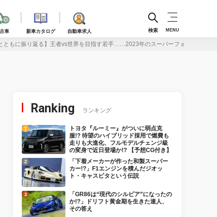
検索
MENU
古車
新車カタログ
自動車求人
とともに振り返る】王者vs世界を目指す若手……2023年のスーパーフォーミュラに
Ranking
ランキング
トヨタ『ルーミー』がついに弱点克
服!? 待望のハイブリッド採用で燃費も
走りも大進化、フルモデルチェンジ級
の変身で近日登場か!? 【予想CG付き】
「下着メーカーが作った和製スーパー
カー!?」F1エンジンを積んだジオッ
ト・キャスピタという伝説
「GR86は“現代のシルビア”になったの
か!?」ドリフト黄金期を生きた達人、
その答え