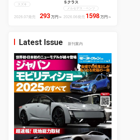
Ｓクラス
スズキ
メルセデス・ベンツ
293
1598
2026.07発売
万円
～
2026.06発売
万円
～
Latest Issue
新刊案内