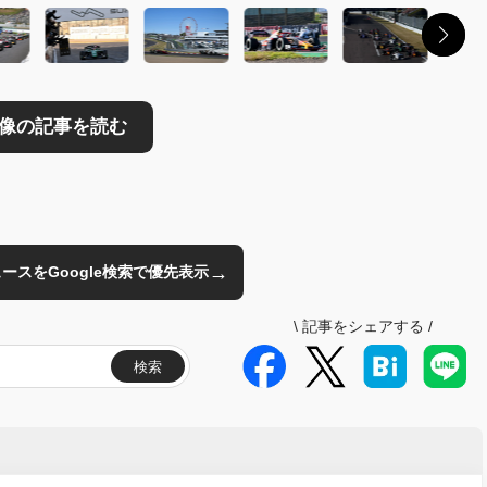
→
のニュースをGoogle検索で優先表示
\
記事をシェアする
/
検索