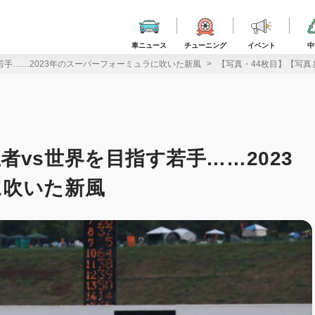
車ニュース
チューニング
イベント
中
若手……2023年のスーパーフォーミュラに吹いた新風
【写真・44枚目】【写真
vs世界を目指す若手……2023
に吹いた新風