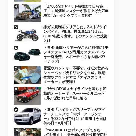
「2700発のリベット補強まで自ら施
工！」居酒屋マスターが作り上げた700
馬力“カーボンケブラーGT-R”
排ガス規制をクリアした、2ストVツイ
ンバイク、VINS。排気量は249.5cc、
83HPを絞り出す。そのエンジンの技術
とは
トヨタ 新型ハリアーがさらに精悍に! モ
デリスタ＆TRDが専用カスタムパーツ
を一斉発売、スポーティさを大幅パワ
ーアップ!
電源やバッテリー不要で、-1℃の飲める
シャーベット状ドリンクを生成。現場
作業やアウトドアに「アイススラリー
メーカー」が便利！
「3台のDR30スカイラインと暮らす変
態的オーナー!?」スーパーシルエット
に取り憑かれた日常に迫る！
トヨタ「ハイラックスサーフ」がマイ
ナーチェンジで「スポーツ・ランナ
ー」を230万円で3代目に追加【今日は
何の日？8月4日】
「”VR38DETTはボアアップできな
い”を覆す！」最先端の溶射技術が切り