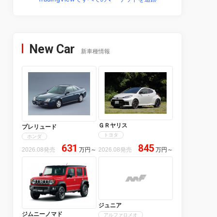
New Car
新車種情報
ＧＲヤリス
プレリュード
トヨタ
ホンダ
631
845
2026.08発売
万円
～
2026.08発売
万円
～
ジュニア
ジムニーノマド
アルファロメオ