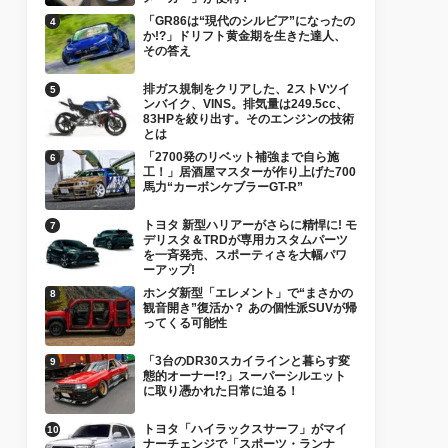
「GR86は“現代のシルビア”になったの
か!?」ドリフト黄金期を生きた達人、
その答え
排ガス規制をクリアした、2ストVツイ
ンバイク、VINS。排気量は249.5cc、
83HPを絞り出す。そのエンジンの技術
とは
「2700発のリベット補強まで自ら施
工！」居酒屋マスターが作り上げた700
馬力“カーボンケブラーGT-R”
トヨタ 新型ハリアーがさらに精悍に! モ
デリスタ＆TRDが専用カスタムパーツ
を一斉発売、スポーティさを大幅パワ
ーアップ!
ホンダ新型「エレメント」で“まさかの
観音開き”復活か？ あの個性派SUVが帰
ってくる可能性
「3台のDR30スカイラインと暮らす変
態的オーナー!?」スーパーシルエット
に取り憑かれた日常に迫る！
トヨタ「ハイラックスサーフ」がマイ
ナーチェンジで「スポーツ・ランナ