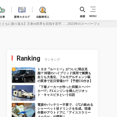
検索
MENU
古車
新車カタログ
自動車求人
とともに振り返る】王者vs世界を目指す若手……2023年のスーパーフォーミュラに
Ranking
ランキング
トヨタ『ルーミー』がついに弱点克
服!? 待望のハイブリッド採用で燃費も
走りも大進化、フルモデルチェンジ級
の変身で近日登場か!? 【予想CG付き】
「下着メーカーが作った和製スーパー
カー!?」F1エンジンを積んだジオッ
ト・キャスピタという伝説
電源やバッテリー不要で、-1℃の飲める
シャーベット状ドリンクを生成。現場
作業やアウトドアに「アイススラリー
メーカー」が便利！