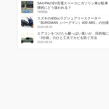
SAやPAのEV充電スペースにガソリン車が駐車
律的にどう扱われる？
7時間前
スズキの400ccラグジュアリースクーター
「BURGMAN（バーグマン）400 ABS」の仕
更し、8月18日に発売
2026.08.05
エアコンをつけたら酸っぱい臭いが…目的地に
「3分前」のひと工夫でカビを防ぐ方法
2026.08.04