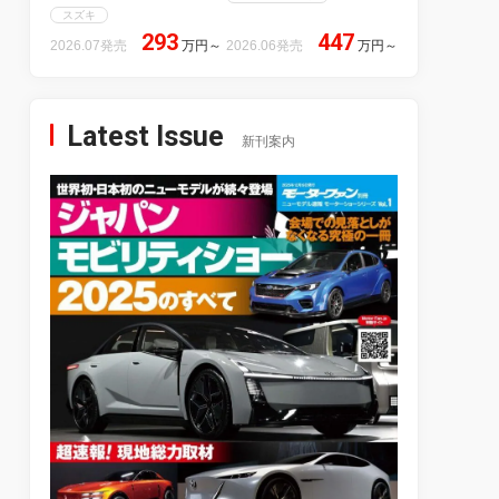
スズキ
293
447
2026.07発売
万円
～
2026.06発売
万円
～
Latest Issue
新刊案内