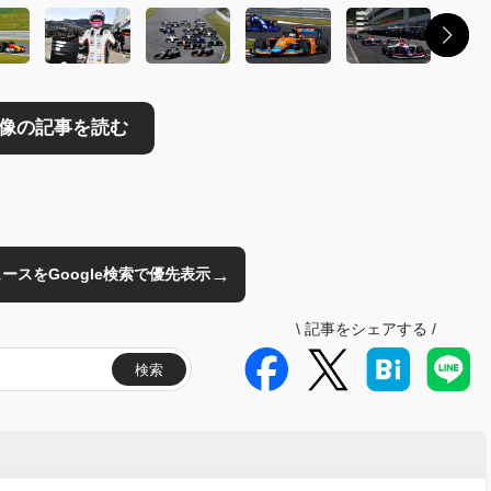
→
のニュースをGoogle検索で優先表示
\
記事をシェアする
/
検索