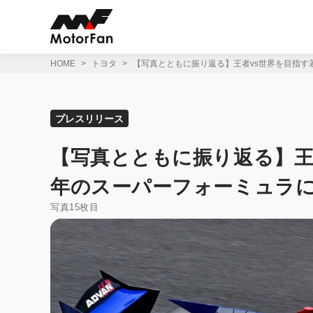
コ
ン
テ
ン
ツ
HOME
トヨタ
【写真とともに振り返る】王者vs世界を目指す
へ
ス
キ
ッ
プレスリリース
プ
【写真とともに振り返る】王者
年のスーパーフォーミュラ
写真15枚目