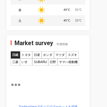
金
44°C
31°C
土
45°C
33°C
Market survey
市場情報
日経
トヨタ
日産
ホンダ
マツダ
スズキ
三菱
いすゞ
SUBARU
日野
ヤマハ発動機
TradingViewですべてのマーケットを追跡