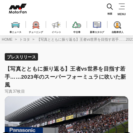
コ
ン
テ
検索
MENU
ン
ツ
へ
車ニュース
チューニング
イベント
中古車
新車カタログ
自動車求人
ス
HOME
トヨタ
【写真とともに振り返る】王者vs世界を目指す若手……20
キ
ッ
プ
プレスリリース
【写真とともに振り返る】王者vs世界を目指す若
手……2023年のスーパーフォーミュラに吹いた新
風
写真37枚目