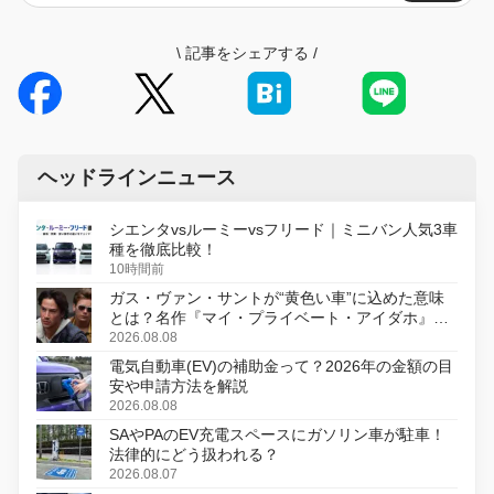
\
記事をシェアする
/
ヘッドラインニュース
シエンタvsルーミーvsフリード｜ミニバン人気3車
種を徹底比較！
10時間前
ガス・ヴァン・サントが“黄色い車”に込めた意味
とは？名作『マイ・プライベート・アイダホ』が
初のデジタルリマスター版で復活
2026.08.08
電気自動車(EV)の補助金って？2026年の金額の目
安や申請方法を解説
2026.08.08
SAやPAのEV充電スペースにガソリン車が駐車！
法律的にどう扱われる？
2026.08.07