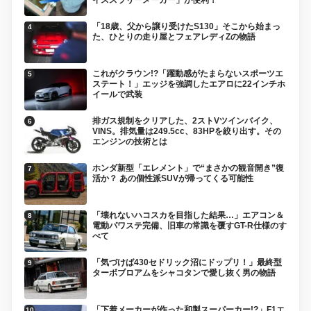
「18歳、父から譲り受けたS130」そこから始まっ
た、ひとりの走り屋とフェアレディZの物語
これがクラウン!?「躍動感がたまらないスポーツエ
ステート！」エッジを強調したエアロに22インチホ
イールで武装
排ガス規制をクリアした、2ストVツインバイク、
VINS。排気量は249.5cc、83HPを絞り出す。その
エンジンの技術とは
ホンダ新型「エレメント」で“まさかの観音開き”復
活か？ あの個性派SUVが帰ってくる可能性
「壊れないハコスカを目指した結果…」エアコン＆
電動パワステ完備、旧車の常識を覆すGT-R仕様のす
べて
「気づけば430セドリック沼にドップリ！」最終型
ターボブロアムをシャコタンで愛し抜く男の物語
「下着メーカーが作った和製スーパーカー!?」F1エ