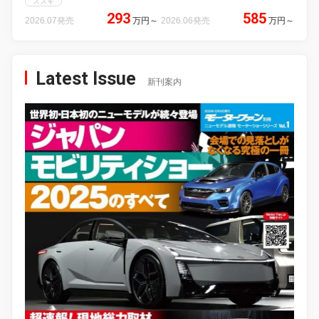
スズキ
293
585
2026.07発売
万円
～
2026.06発売
万円
～
Latest Issue
新刊案内