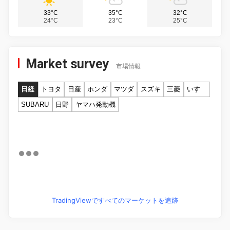
33°C
35°C
32°C
24°C
23°C
25°C
Market survey
市場情報
日経
トヨタ
日産
ホンダ
マツダ
スズキ
三菱
いすゞ
SUBARU
日野
ヤマハ発動機
TradingViewですべてのマーケットを追跡