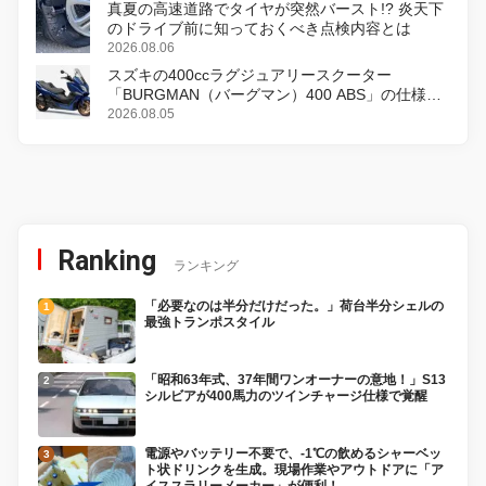
真夏の高速道路でタイヤが突然バースト!? 炎天下
のドライブ前に知っておくべき点検内容とは
2026.08.06
スズキの400ccラグジュアリースクーター
「BURGMAN（バーグマン）400 ABS」の仕様を
変更し、8月18日に発売
2026.08.05
Ranking
ランキング
「必要なのは半分だけだった。」荷台半分シェルの
最強トランポスタイル
「昭和63年式、37年間ワンオーナーの意地！」S13
シルビアが400馬力のツインチャージ仕様で覚醒
電源やバッテリー不要で、-1℃の飲めるシャーベッ
ト状ドリンクを生成。現場作業やアウトドアに「ア
イススラリーメーカー」が便利！