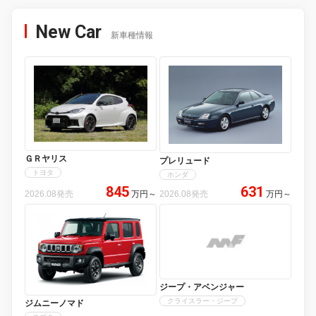
New Car
新車種情報
ＧＲヤリス
プレリュード
トヨタ
ホンダ
845
631
2026.08発売
万円
～
2026.08発売
万円
～
ジープ・アベンジャー
クライスラー・ジープ
ジムニーノマド