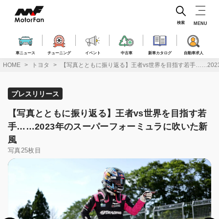
コ
ン
テ
検索
MENU
ン
ツ
へ
車ニュース
チューニング
イベント
中古車
新車カタログ
自動車求人
ス
HOME
トヨタ
【写真とともに振り返る】王者vs世界を目指す若手……20
キ
ッ
プ
プレスリリース
【写真とともに振り返る】王者vs世界を目指す若
手……2023年のスーパーフォーミュラに吹いた新
風
写真25枚目