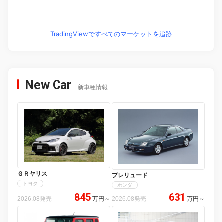
TradingViewですべてのマーケットを追跡
New Car
新車種情報
ＧＲヤリス
プレリュード
トヨタ
ホンダ
845
631
2026.08発売
万円
～
2026.08発売
万円
～