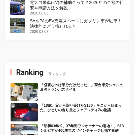
電気自動車(EV)の補助金って？2026年の金額の目
安や申請方法を解説
2026.08.08
SAやPAのEV充電スペースにガソリン車が駐車！
法律的にどう扱われる？
2026.08.07
Ranking
ランキング
「必要なのは半分だけだった。」荷台半分シェルの
最強トランポスタイル
「18歳、父から譲り受けたS130」そこから始まっ
た、ひとりの走り屋とフェアレディZの物語
「昭和63年式、37年間ワンオーナーの意地！」S13
シルビアが400馬力のツインチャージ仕様で覚醒