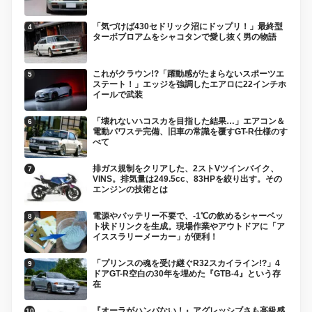
「気づけば430セドリック沼にドップリ！」最終型
ターボブロアムをシャコタンで愛し抜く男の物語
これがクラウン!?「躍動感がたまらないスポーツエ
ステート！」エッジを強調したエアロに22インチホ
イールで武装
「壊れないハコスカを目指した結果…」エアコン＆
電動パワステ完備、旧車の常識を覆すGT-R仕様のす
べて
排ガス規制をクリアした、2ストVツインバイク、
VINS。排気量は249.5cc、83HPを絞り出す。その
エンジンの技術とは
電源やバッテリー不要で、-1℃の飲めるシャーベッ
ト状ドリンクを生成。現場作業やアウトドアに「ア
イススラリーメーカー」が便利！
「プリンスの魂を受け継ぐR32スカイライン!?」4
ドアGT-R空白の30年を埋めた『GTB-4』という存
在
『オーラがハンパない！』アグレッシブさも高級感