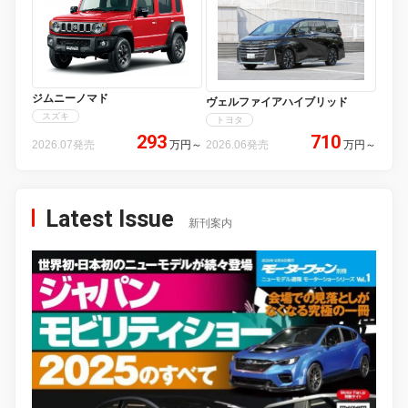
ジムニーノマド
ヴェルファイアハイブリッド
スズキ
トヨタ
293
710
2026.07発売
万円
～
2026.06発売
万円
～
Latest Issue
新刊案内