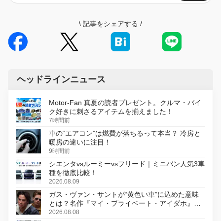
\
記事をシェアする
/
ヘッドラインニュース
Motor-Fan 真夏の読者プレゼント。クルマ・バイ
ク好きに刺さるアイテムを揃えました！
7時間前
車の“エアコン”は燃費が落ちるって本当？ 冷房と
暖房の違いに注目！
9時間前
シエンタvsルーミーvsフリード｜ミニバン人気3車
種を徹底比較！
2026.08.09
ガス・ヴァン・サントが“黄色い車”に込めた意味
とは？名作『マイ・プライベート・アイダホ』が
初のデジタルリマスター版で復活
2026.08.08