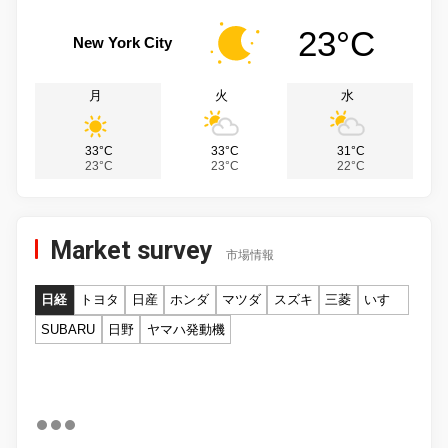
23°C
New York City
月
火
水
33°C
33°C
31°C
23°C
23°C
22°C
Market survey
市場情報
日経
トヨタ
日産
ホンダ
マツダ
スズキ
三菱
いすゞ
SUBARU
日野
ヤマハ発動機