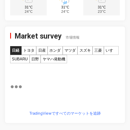
31°C
31°C
31°C
24°C
24°C
23°C
Market survey
市場情報
日経
トヨタ
日産
ホンダ
マツダ
スズキ
三菱
いすゞ
SUBARU
日野
ヤマハ発動機
TradingViewですべてのマーケットを追跡