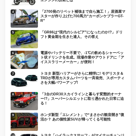
「2700発のリベット補強まで自ら施工！」居酒屋マ
スターが作り上げた700馬力“カーボンケブラーGT-
R”
「GR86は“現代のシルビア”になったのか!?」ドリ
フト黄金期を生きた達人、その答え
電源やバッテリー不要で、-1℃の飲めるシャーベッ
ト状ドリンクを生成。現場作業やアウトドアに「ア
イススラリーメーカー」が便利！
トヨタ 新型ハリアーがさらに精悍に! モデリスタ＆
TRDが専用カスタムパーツを一斉発売、スポーティ
さを大幅パワーアップ!
「3台のDR30スカイラインと暮らす変態的オーナ
ー!?」スーパーシルエットに取り憑かれた日常に迫
る！
ホンダ新型「エレメント」で“まさかの観音開き”復
活か？ あの個性派SUVが帰ってくる可能性
トヨタ「ハイラックスサーフ」がマイナーチェンジ