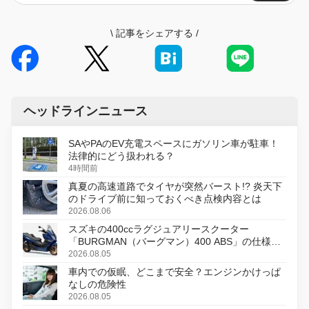
\
記事をシェアする
/
ヘッドラインニュース
SAやPAのEV充電スペースにガソリン車が駐車！
法律的にどう扱われる？
4時間前
真夏の高速道路でタイヤが突然バースト!? 炎天下
のドライブ前に知っておくべき点検内容とは
2026.08.06
スズキの400ccラグジュアリースクーター
「BURGMAN（バーグマン）400 ABS」の仕様を
変更し、8月18日に発売
2026.08.05
車内での仮眠、どこまで安全？エンジンかけっぱ
なしの危険性
2026.08.05