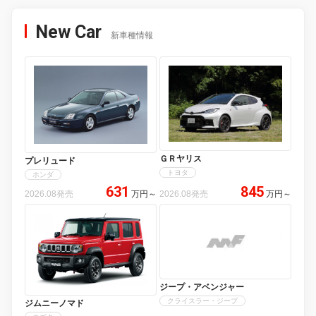
New Car
新車種情報
ＧＲヤリス
プレリュード
トヨタ
ホンダ
631
845
2026.08発売
万円
～
2026.08発売
万円
～
ジープ・アベンジャー
クライスラー・ジープ
ジムニーノマド