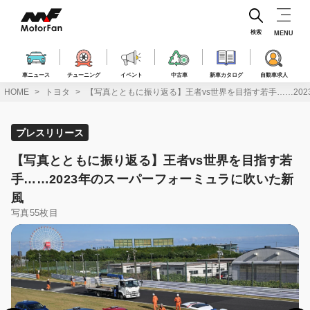
コ
ン
テ
検索
MENU
ン
ツ
へ
車ニュース
チューニング
イベント
中古車
新車カタログ
自動車求人
ス
HOME
トヨタ
【写真とともに振り返る】王者vs世界を目指す若手……20
キ
ッ
プ
プレスリリース
【写真とともに振り返る】王者vs世界を目指す若
手……2023年のスーパーフォーミュラに吹いた新
風
写真55枚目