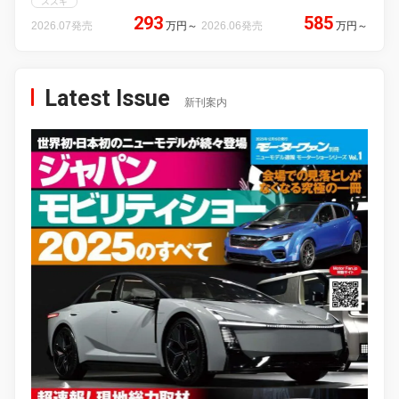
スズキ
293
585
2026.07発売
万円
～
2026.06発売
万円
～
Latest Issue
新刊案内