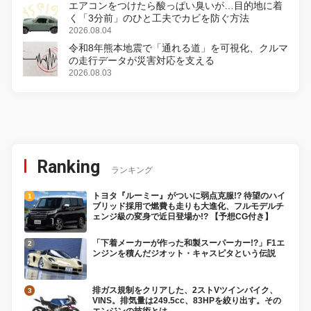
エアコンをつけたら酸っぱい臭いが…目的地に着
く「3分前」のひと工夫でカビを防ぐ方法
2026.08.04
令和8年熊本地震で「通れる道」を可視化、クルマ
の走行データが災害対応を支える
2026.08.03
Ranking
ランキング
トヨタ『ルーミー』がついに弱点克服!? 待望のハイ
ブリッド採用で燃費も走りも大進化、フルモデルチ
ェンジ級の変身で近日登場か!? 【予想CG付き】
「下着メーカーが作った和製スーパーカー!?」F1エ
ンジンを積んだジオット・キャスピタという伝説
排ガス規制をクリアした、2ストVツインバイク、
VINS。排気量は249.5cc、83HPを絞り出す。その
エンジンの技術とは