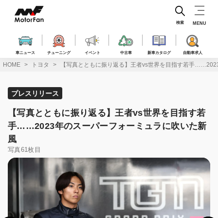
コ
ン
テ
検索
MENU
ン
ツ
へ
車ニュース
チューニング
イベント
中古車
新車カタログ
自動車求人
ス
HOME
トヨタ
【写真とともに振り返る】王者vs世界を目指す若手……20
キ
ッ
プ
プレスリリース
【写真とともに振り返る】王者vs世界を目指す若
手……2023年のスーパーフォーミュラに吹いた新
風
写真61枚目