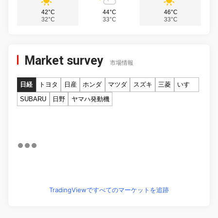
42°C
44°C
46°C
32°C
33°C
33°C
Market survey
市場情報
日経
トヨタ
日産
ホンダ
マツダ
スズキ
三菱
いすゞ
SUBARU
日野
ヤマハ発動機
TradingViewですべてのマーケットを追跡