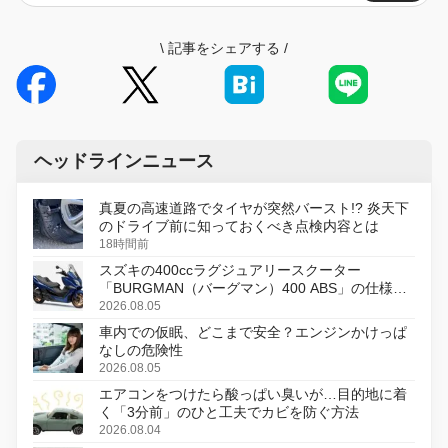
\
記事をシェアする
/
ヘッドラインニュース
真夏の高速道路でタイヤが突然バースト!? 炎天下
のドライブ前に知っておくべき点検内容とは
18時間前
スズキの400ccラグジュアリースクーター
「BURGMAN（バーグマン）400 ABS」の仕様を
変更し、8月18日に発売
2026.08.05
車内での仮眠、どこまで安全？エンジンかけっぱ
なしの危険性
2026.08.05
エアコンをつけたら酸っぱい臭いが…目的地に着
く「3分前」のひと工夫でカビを防ぐ方法
2026.08.04