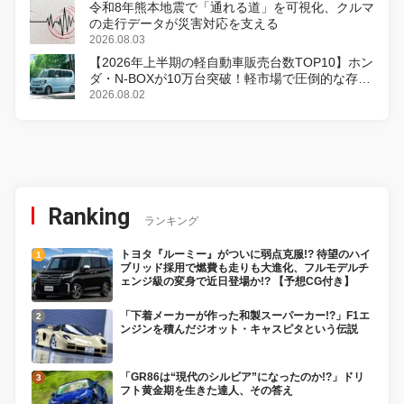
令和8年熊本地震で「通れる道」を可視化、クルマ
の走行データが災害対応を支える
2026.08.03
【2026年上半期の軽自動車販売台数TOP10】ホン
ダ・N-BOXが10万台突破！軽市場で圧倒的な存在
感
2026.08.02
Ranking
ランキング
トヨタ『ルーミー』がついに弱点克服!? 待望のハイ
ブリッド採用で燃費も走りも大進化、フルモデルチ
ェンジ級の変身で近日登場か!? 【予想CG付き】
「下着メーカーが作った和製スーパーカー!?」F1エ
ンジンを積んだジオット・キャスピタという伝説
「GR86は“現代のシルビア”になったのか!?」ドリ
フト黄金期を生きた達人、その答え