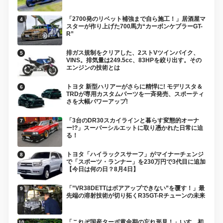
「2700発のリベット補強まで自ら施工！」居酒屋マ
スターが作り上げた700馬力“カーボンケブラーGT-
R”
排ガス規制をクリアした、2ストVツインバイク、
VINS。排気量は249.5cc、83HPを絞り出す。その
エンジンの技術とは
トヨタ 新型ハリアーがさらに精悍に! モデリスタ＆
TRDが専用カスタムパーツを一斉発売、スポーティ
さを大幅パワーアップ!
「3台のDR30スカイラインと暮らす変態的オーナ
ー!?」スーパーシルエットに取り憑かれた日常に迫
る！
トヨタ「ハイラックスサーフ」がマイナーチェンジ
で「スポーツ・ランナー」を230万円で3代目に追加
【今日は何の日？8月4日】
「”VR38DETTはボアアップできない”を覆す！」最
先端の溶射技術が切り拓くR35GT-Rチューンの未来
「これぞ国産ターボ黄金期の忘れ形見！」いすゞ初