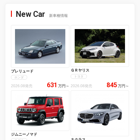
New Car
新車種情報
ＧＲヤリス
プレリュード
トヨタ
ホンダ
631
845
2026.08発売
万円
～
2026.08発売
万円
～
ジムニーノマド
Ｓクラス