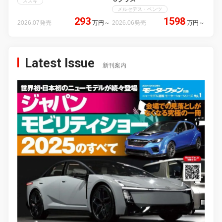
スズキ
メルセデス・ベンツ
293
1598
2026.07発売
万円
～
2026.06発売
万円
～
Latest Issue
新刊案内