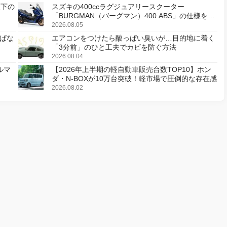
天下の
スズキの400ccラグジュアリースクーター
「BURGMAN（バーグマン）400 ABS」の仕様を変
更し、8月18日に発売
2026.08.05
ぱな
エアコンをつけたら酸っぱい臭いが…目的地に着く
「3分前」のひと工夫でカビを防ぐ方法
2026.08.04
ルマ
【2026年上半期の軽自動車販売台数TOP10】ホン
ダ・N-BOXが10万台突破！軽市場で圧倒的な存在感
2026.08.02