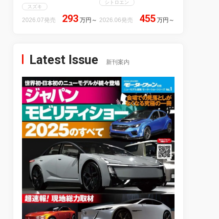
シトロエン
スズキ
293
455
2026.07発売
万円
～
2026.06発売
万円
～
Latest Issue
新刊案内