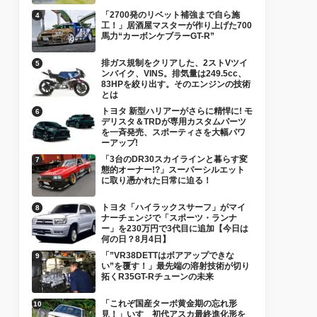
「2700発のリベット補強まで自ら施
工！」居酒屋マスターが作り上げた700
馬力“カーボンケブラーGT-R”
排ガス規制をクリアした、2ストVツイ
ンバイク、VINS。排気量は249.5cc、
83HPを絞り出す。そのエンジンの技術
とは
トヨタ 新型ハリアーがさらに精悍に! モ
デリスタ＆TRDが専用カスタムパーツ
を一斉発売、スポーティさを大幅パワ
ーアップ!
「3台のDR30スカイラインと暮らす変
態的オーナー!?」スーパーシルエット
に取り憑かれた日常に迫る！
トヨタ「ハイラックスサーフ」がマイ
ナーチェンジで「スポーツ・ランナ
ー」を230万円で3代目に追加【今日は
何の日？8月4日】
「”VR38DETTはボアアップできな
い”を覆す！」最先端の溶射技術が切り
拓くR35GT-Rチューンの未来
「これぞ国産ターボ黄金期の忘れ形
見！」いすゞ初代アスカ最終進化形を