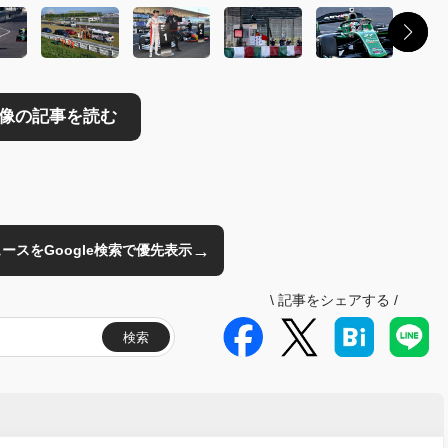
→
のニュースをGoogle検索で優先表示
\
記事をシェアする
/
検索