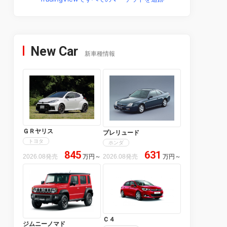
New Car
新車種情報
ＧＲヤリス
プレリュード
トヨタ
ホンダ
845
631
2026.08発売
万円
～
2026.08発売
万円
～
Ｃ４
ジムニーノマド