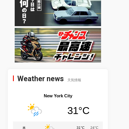
Weather news
天気情報
New York City
31°C
木
31°C
24°C