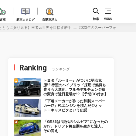
検索
MENU
古車
新車カタログ
自動車求人
とともに振り返る】王者vs世界を目指す若手……2023年のスーパーフォーミュラに
Ranking
ランキング
トヨタ『ルーミー』がついに弱点克
服!? 待望のハイブリッド採用で燃費も
走りも大進化、フルモデルチェンジ級
の変身で近日登場か!? 【予想CG付き】
「下着メーカーが作った和製スーパー
カー!?」F1エンジンを積んだジオッ
ト・キャスピタという伝説
「GR86は“現代のシルビア”になったの
か!?」ドリフト黄金期を生きた達人、
その答え