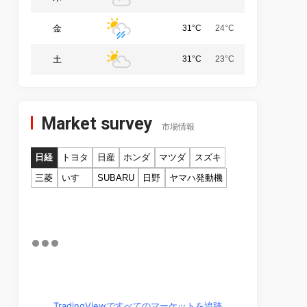
金
31°C
24°C
土
31°C
23°C
Market survey
市場情報
日経
トヨタ
日産
ホンダ
マツダ
スズキ
三菱
いすゞ
SUBARU
日野
ヤマハ発動機
TradingViewですべてのマーケットを追跡