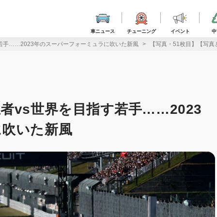
車ニュース
チューニング
イベント
中
若手……2023年のスーパーフォーミュラに吹いた新風
【写真・51枚目】【写真
vs世界を目指す若手……2023
に吹いた新風