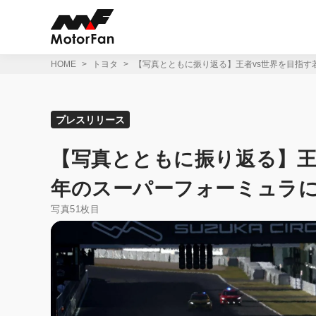
コ
ン
テ
ン
ツ
HOME
トヨタ
【写真とともに振り返る】王者vs世界を目指す
へ
ス
キ
ッ
プレスリリース
プ
【写真とともに振り返る】王者
年のスーパーフォーミュラ
写真51枚目