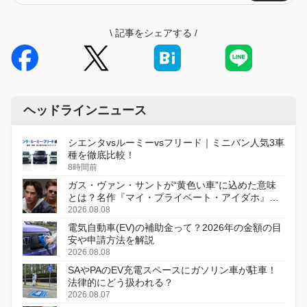
\
記事をシェアする
/
ヘッドラインニュース
シエンタvsルーミーvsフリード｜ミニバン人気3車
種を徹底比較！
8時間前
ガス・ヴァン・サントが“黄色い車”に込めた意味
とは？名作『マイ・プライベート・アイダホ』が
初のデジタルリマスター版で復活
2026.08.08
電気自動車(EV)の補助金って？2026年の金額の目
安や申請方法を解説
2026.08.08
SAやPAのEV充電スペースにガソリン車が駐車！
法律的にどう扱われる？
2026.08.07