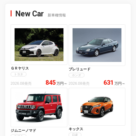
New Car
新車種情報
ＧＲヤリス
プレリュード
トヨタ
ホンダ
845
631
2026.08発売
万円
～
2026.08発売
万円
～
キックス
ジムニーノマド
日産