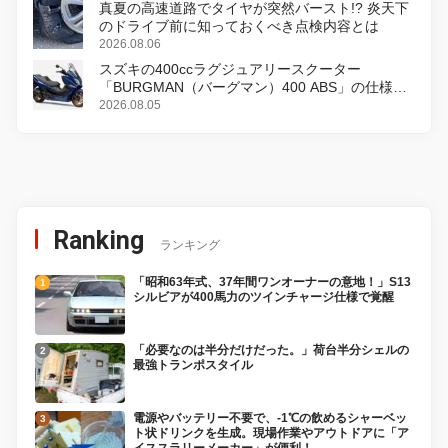
真夏の高速道路でタイヤが突然バースト!? 炎天下
のドライブ前に知っておくべき点検内容とは
2026.08.06
スズキの400ccラグジュアリースクーター
「BURGMAN（バーグマン）400 ABS」の仕様を
変更し、8月18日に発売
2026.08.05
Ranking
ランキング
「昭和63年式、37年間ワンオーナーの意地！」S13
シルビアが400馬力のツインチャージ仕様で覚醒
「必要なのは半分だけだった。」荷台半分シェルの
最強トランポスタイル
電源やバッテリー不要で、-1℃の飲めるシャーベッ
ト状ドリンクを生成。現場作業やアウトドアに「ア
イススラリーメーカー」が便利！