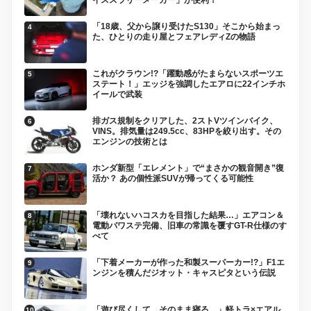
「18歳、父から譲り受けたS130」そこから始まっ
た、ひとりの走り屋とフェアレディZの物語
これがクラウン!?「躍動感がたまらないスポーツエ
ステート！」エッジを強調したエアロに22インチホ
イールで武装
排ガス規制をクリアした、2ストVツインバイク、
VINS。排気量は249.5cc、83HPを絞り出す。その
エンジンの技術とは
ホンダ新型「エレメント」で“まさかの観音開き”復
活か？ あの個性派SUVが帰ってくる可能性
「壊れないハコスカを目指した結果…」エアコン＆
電動パワステ完備、旧車の常識を覆すGT-R仕様のす
べて
「下着メーカーが作った和製スーパーカー!?」F1エ
ンジンを積んだジオット・キャスピタという伝説
「遊び尽くして、そのまま寝る。」軽トラ×エアル