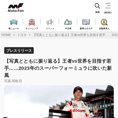
コ
ン
テ
検索
MENU
ン
ツ
へ
車ニュース
チューニング
イベント
中古車
新車カタログ
自動車求人
ス
HOME
トヨタ
【写真とともに振り返る】王者vs世界を目指す若手……20
キ
ッ
プ
プレスリリース
【写真とともに振り返る】王者vs世界を目指す若
手……2023年のスーパーフォーミュラに吹いた新
風
写真36枚目