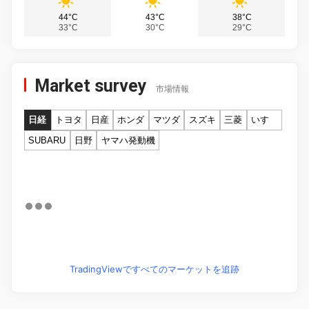
44°C
43°C
38°C
33°C
30°C
29°C
Market survey
市場情報
日経
トヨタ
日産
ホンダ
マツダ
スズキ
三菱
いすゞ
SUBARU
日野
ヤマハ発動機
TradingViewですべてのマーケットを追跡