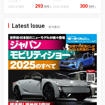
スズキ
293
300
2026.07発売
万円
～
2026.06発売
万円
～
Latest Issue
新刊案内