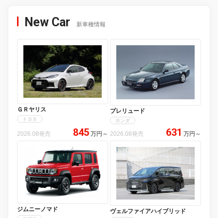
New Car
新車種情報
ＧＲヤリス
プレリュード
トヨタ
ホンダ
845
631
2026.08発売
万円
～
2026.08発売
万円
～
ジムニーノマド
ヴェルファイアハイブリッド