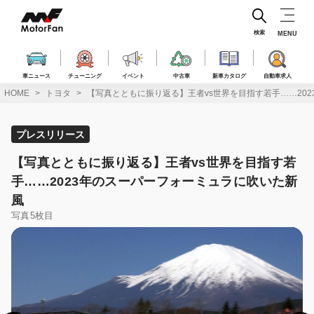
コ
ン
テ
検索
MENU
ン
ツ
へ
車ニュース
チューニング
イベント
中古車
新車カタログ
自動車求人
ス
HOME
トヨタ
【写真とともに振り返る】王者vs世界を目指す若手……20
キ
ッ
プ
プレスリリース
【写真とともに振り返る】王者vs世界を目指す若
手……2023年のスーパーフォーミュラに吹いた新
風
写真5枚目