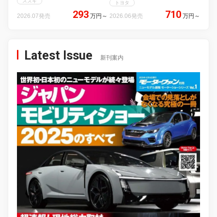
スズキ
トヨタ
293
710
2026.07発売
万円
～
2026.06発売
万円
～
Latest Issue
新刊案内