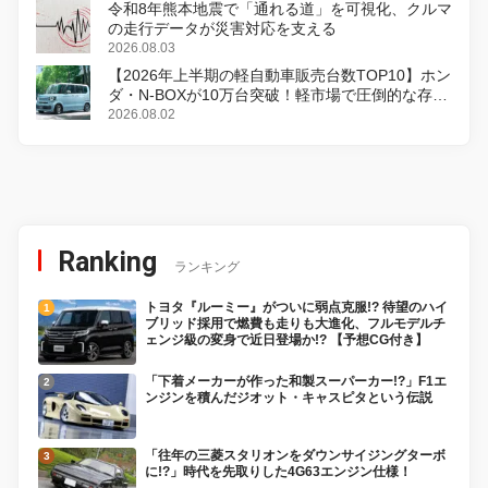
令和8年熊本地震で「通れる道」を可視化、クルマ
の走行データが災害対応を支える
2026.08.03
【2026年上半期の軽自動車販売台数TOP10】ホン
ダ・N-BOXが10万台突破！軽市場で圧倒的な存在
感
2026.08.02
Ranking
ランキング
トヨタ『ルーミー』がついに弱点克服!? 待望のハイ
ブリッド採用で燃費も走りも大進化、フルモデルチ
ェンジ級の変身で近日登場か!? 【予想CG付き】
「下着メーカーが作った和製スーパーカー!?」F1エ
ンジンを積んだジオット・キャスピタという伝説
「往年の三菱スタリオンをダウンサイジングターボ
に!?」時代を先取りした4G63エンジン仕様！