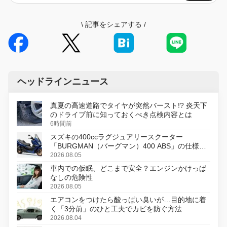
\
記事をシェアする
/
ヘッドラインニュース
真夏の高速道路でタイヤが突然バースト!? 炎天下
のドライブ前に知っておくべき点検内容とは
6時間前
スズキの400ccラグジュアリースクーター
「BURGMAN（バーグマン）400 ABS」の仕様を
変更し、8月18日に発売
2026.08.05
車内での仮眠、どこまで安全？エンジンかけっぱ
なしの危険性
2026.08.05
エアコンをつけたら酸っぱい臭いが…目的地に着
く「3分前」のひと工夫でカビを防ぐ方法
2026.08.04