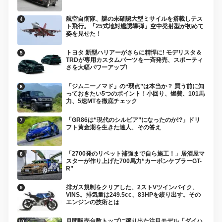
航空自衛隊、謎の未確認大型ミサイルを搭載しテス
ト飛行。「25式地対艦誘導弾」空中発射型が初めて
姿を見せた！
トヨタ 新型ハリアーがさらに精悍に! モデリスタ＆
TRDが専用カスタムパーツを一斉発売、スポーティ
さを大幅パワーアップ!
「ジムニーノマド」の“弱点”は本当か？ 買う前に知
っておきたい5つのポイント！小回り、燃費、101馬
力、5速MTを徹底チェック
「GR86は“現代のシルビア”になったのか!?」ドリ
フト黄金期を生きた達人、その答え
「2700発のリベット補強まで自ら施工！」居酒屋マ
スターが作り上げた700馬力“カーボンケブラーGT-
R”
排ガス規制をクリアした、2ストVツインバイク、
VINS。排気量は249.5cc、83HPを絞り出す。その
エンジンの技術とは
月間販売台数トップに躍り出た注目モデル「ダイハ