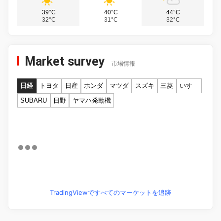
39°C
40°C
44°C
32°C
31°C
32°C
Market survey
市場情報
日経
トヨタ
日産
ホンダ
マツダ
スズキ
三菱
いすゞ
SUBARU
日野
ヤマハ発動機
TradingViewですべてのマーケットを追跡