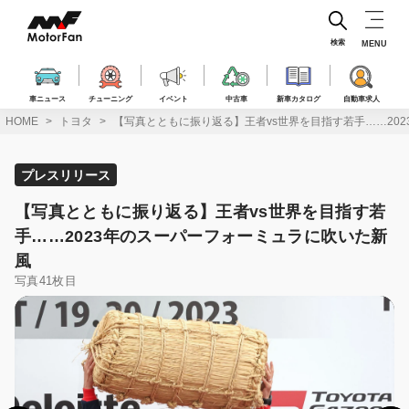
コ
ン
テ
検索
MENU
ン
ツ
へ
車ニュース
チューニング
イベント
中古車
新車カタログ
自動車求人
ス
HOME
トヨタ
【写真とともに振り返る】王者vs世界を目指す若手……20
キ
ッ
プ
プレスリリース
【写真とともに振り返る】王者vs世界を目指す若
手……2023年のスーパーフォーミュラに吹いた新
風
写真41枚目