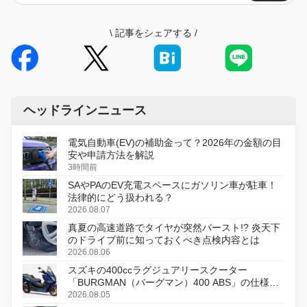
\
記事をシェアする
/
ヘッドラインニュース
電気自動車(EV)の補助金って？2026年の金額の目
安や申請方法を解説
3時間前
SAやPAのEV充電スペースにガソリン車が駐車！
法律的にどう扱われる？
2026.08.07
真夏の高速道路でタイヤが突然バースト!? 炎天下
のドライブ前に知っておくべき点検内容とは
2026.08.06
スズキの400ccラグジュアリースクーター
「BURGMAN（バーグマン）400 ABS」の仕様を
変更し、8月18日に発売
2026.08.05