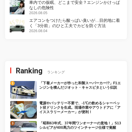
車内での仮眠、どこまで安全？エンジンかけっぱ
なしの危険性
2026.08.05
エアコンをつけたら酸っぱい臭いが…目的地に着
く「3分前」のひと工夫でカビを防ぐ方法
2026.08.04
Ranking
ランキング
「下着メーカーが作った和製スーパーカー!?」F1エ
ンジンを積んだジオット・キャスピタという伝説
電源やバッテリー不要で、-1℃の飲めるシャーベッ
ト状ドリンクを生成。現場作業やアウトドアに「ア
イススラリーメーカー」が便利！
「昭和63年式、37年間ワンオーナーの意地！」S13
シルビアが400馬力のツインチャージ仕様で覚醒