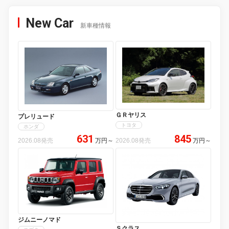
New Car
新車種情報
ＧＲヤリス
プレリュード
トヨタ
ホンダ
631
845
2026.08発売
万円
～
2026.08発売
万円
～
ジムニーノマド
Ｓクラス