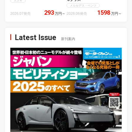
スズキ
メルセデス・ベンツ
293
1598
2026.07発売
万円
～
2026.06発売
万円
～
Latest Issue
新刊案内