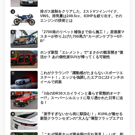
排ガス規制をクリアした、2ストVツインバイク、
VINS。排気量は249.5cc、83HPを絞り出す。その
エンジンの技術とは
「2700発のリベット補強まで自ら施工！」居酒屋マ
スターが作り上げた700馬力“カーボンケブラーGT-
R”
ホンダ新型「エレメント」で“まさかの観音開き”復
活か？ あの個性派SUVが帰ってくる可能性
これがクラウン!?「躍動感がたまらないスポーツエ
ステート！」エッジを強調したエアロに22インチホ
イールで武装
「3台のDR30スカイラインと暮らす変態的オーナ
ー!?」スーパーシルエットに取り憑かれた日常に迫
る！
「派手すぎないから街に馴染む！」KUHLが魅せる
新型クラウンセダンの“大人な”薄型フラップエアロ
「これぞ国産ターボ黄金期の忘れ形見！」いすゞ初