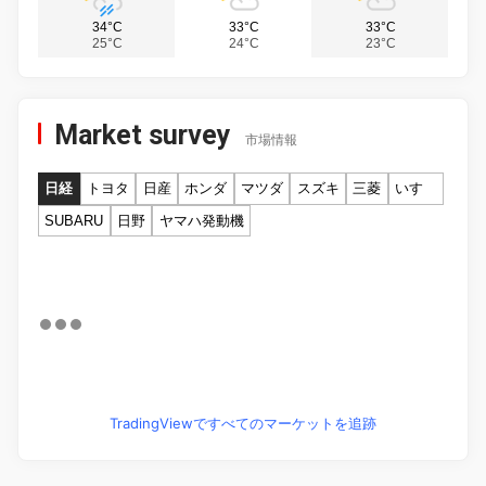
34°C
33°C
33°C
25°C
24°C
23°C
Market survey
市場情報
日経
トヨタ
日産
ホンダ
マツダ
スズキ
三菱
いすゞ
SUBARU
日野
ヤマハ発動機
TradingViewですべてのマーケットを追跡