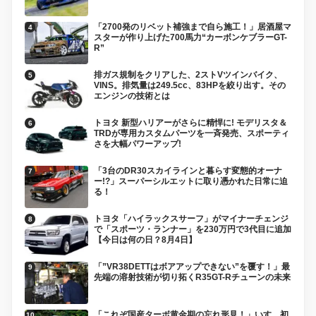
「2700発のリベット補強まで自ら施工！」居酒屋マ
スターが作り上げた700馬力“カーボンケブラーGT-
R”
排ガス規制をクリアした、2ストVツインバイク、
VINS。排気量は249.5cc、83HPを絞り出す。その
エンジンの技術とは
トヨタ 新型ハリアーがさらに精悍に! モデリスタ＆
TRDが専用カスタムパーツを一斉発売、スポーティ
さを大幅パワーアップ!
「3台のDR30スカイラインと暮らす変態的オーナ
ー!?」スーパーシルエットに取り憑かれた日常に迫
る！
トヨタ「ハイラックスサーフ」がマイナーチェンジ
で「スポーツ・ランナー」を230万円で3代目に追加
【今日は何の日？8月4日】
「”VR38DETTはボアアップできない”を覆す！」最
先端の溶射技術が切り拓くR35GT-Rチューンの未来
「これぞ国産ターボ黄金期の忘れ形見！」いすゞ初