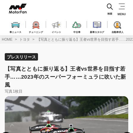
コ
ン
テ
検索
MENU
ン
ツ
へ
車ニュース
チューニング
イベント
中古車
新車カタログ
自動車求人
ス
HOME
トヨタ
【写真とともに振り返る】王者vs世界を目指す若手……20
キ
ッ
プ
プレスリリース
【写真とともに振り返る】王者vs世界を目指す若
手……2023年のスーパーフォーミュラに吹いた新
風
写真1枚目