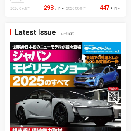
スズキ
293
447
2026.07発売
万円
～
2026.06発売
万円
～
Latest Issue
新刊案内