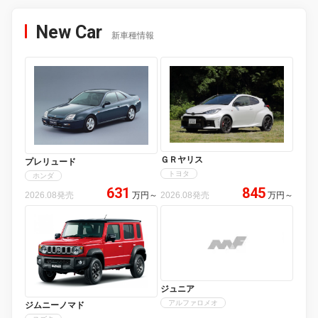
New Car
新車種情報
ＧＲヤリス
プレリュード
トヨタ
ホンダ
631
845
2026.08発売
万円
～
2026.08発売
万円
～
ジュニア
アルファロメオ
ジムニーノマド