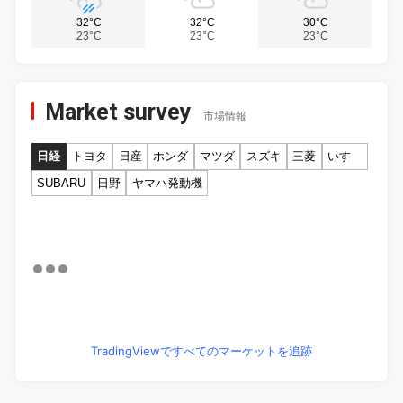
32°C
32°C
30°C
23°C
23°C
23°C
Market survey
市場情報
日経
トヨタ
日産
ホンダ
マツダ
スズキ
三菱
いすゞ
SUBARU
日野
ヤマハ発動機
TradingViewですべてのマーケットを追跡