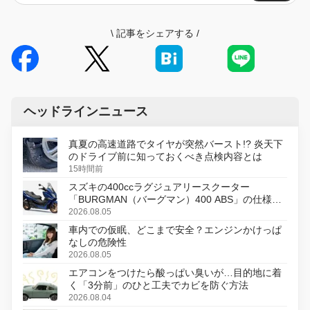
\
記事をシェアする
/
ヘッドラインニュース
真夏の高速道路でタイヤが突然バースト!? 炎天下
のドライブ前に知っておくべき点検内容とは
15時間前
スズキの400ccラグジュアリースクーター
「BURGMAN（バーグマン）400 ABS」の仕様を
変更し、8月18日に発売
2026.08.05
車内での仮眠、どこまで安全？エンジンかけっぱ
なしの危険性
2026.08.05
エアコンをつけたら酸っぱい臭いが…目的地に着
く「3分前」のひと工夫でカビを防ぐ方法
2026.08.04