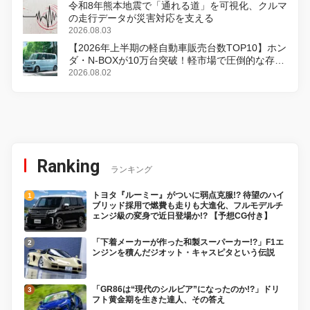
令和8年熊本地震で「通れる道」を可視化、クルマ
の走行データが災害対応を支える
2026.08.03
【2026年上半期の軽自動車販売台数TOP10】ホン
ダ・N-BOXが10万台突破！軽市場で圧倒的な存在
感
2026.08.02
Ranking
ランキング
トヨタ『ルーミー』がついに弱点克服!? 待望のハイ
ブリッド採用で燃費も走りも大進化、フルモデルチ
ェンジ級の変身で近日登場か!? 【予想CG付き】
「下着メーカーが作った和製スーパーカー!?」F1エ
ンジンを積んだジオット・キャスピタという伝説
「GR86は“現代のシルビア”になったのか!?」ドリ
フト黄金期を生きた達人、その答え