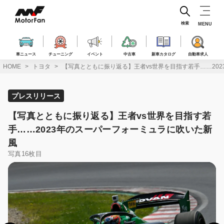
コ
ン
テ
検索
MENU
ン
ツ
へ
車ニュース
チューニング
イベント
中古車
新車カタログ
自動車求人
ス
HOME
トヨタ
【写真とともに振り返る】王者vs世界を目指す若手……20
キ
ッ
プ
プレスリリース
【写真とともに振り返る】王者vs世界を目指す若
手……2023年のスーパーフォーミュラに吹いた新
風
写真16枚目