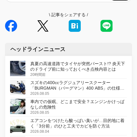
\
記事をシェアする
/
ヘッドラインニュース
真夏の高速道路でタイヤが突然バースト!? 炎天下
のドライブ前に知っておくべき点検内容とは
20時間前
スズキの400ccラグジュアリースクーター
「BURGMAN（バーグマン）400 ABS」の仕様を
変更し、8月18日に発売
2026.08.05
車内での仮眠、どこまで安全？エンジンかけっぱ
なしの危険性
2026.08.05
エアコンをつけたら酸っぱい臭いが…目的地に着
く「3分前」のひと工夫でカビを防ぐ方法
2026.08.04