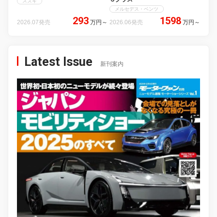
スズキ
メルセデス・ベンツ
293
1598
2026.07発売
万円
～
2026.06発売
万円
～
Latest Issue
新刊案内