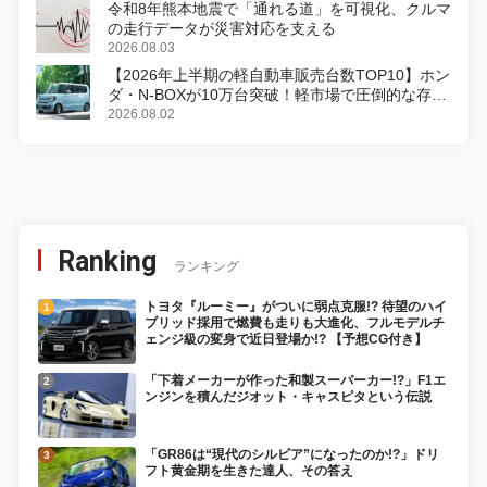
令和8年熊本地震で「通れる道」を可視化、クルマ
の走行データが災害対応を支える
2026.08.03
【2026年上半期の軽自動車販売台数TOP10】ホン
ダ・N-BOXが10万台突破！軽市場で圧倒的な存在
感
2026.08.02
Ranking
ランキング
トヨタ『ルーミー』がついに弱点克服!? 待望のハイ
ブリッド採用で燃費も走りも大進化、フルモデルチ
ェンジ級の変身で近日登場か!? 【予想CG付き】
「下着メーカーが作った和製スーパーカー!?」F1エ
ンジンを積んだジオット・キャスピタという伝説
「GR86は“現代のシルビア”になったのか!?」ドリ
フト黄金期を生きた達人、その答え