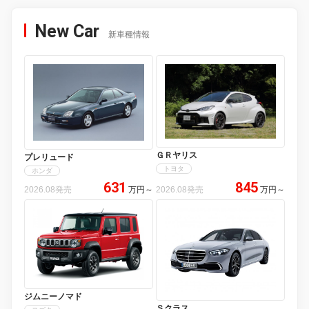
New Car
新車種情報
ＧＲヤリス
プレリュード
トヨタ
ホンダ
631
845
2026.08発売
万円
～
2026.08発売
万円
～
ジムニーノマド
Ｓクラス