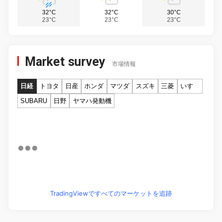
32°C
32°C
30°C
23°C
23°C
23°C
Market survey
市場情報
日経
トヨタ
日産
ホンダ
マツダ
スズキ
三菱
いすゞ
SUBARU
日野
ヤマハ発動機
TradingViewですべてのマーケットを追跡