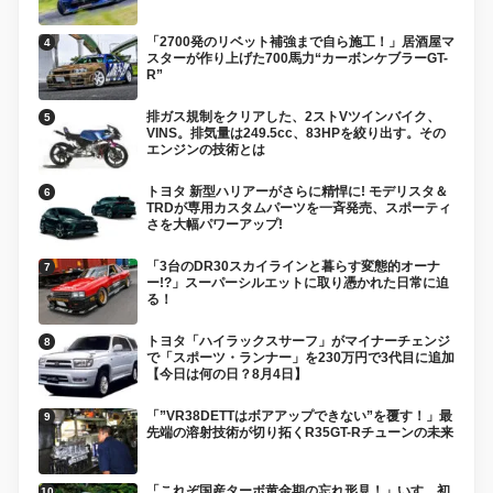
「2700発のリベット補強まで自ら施工！」居酒屋マ
スターが作り上げた700馬力“カーボンケブラーGT-
R”
排ガス規制をクリアした、2ストVツインバイク、
VINS。排気量は249.5cc、83HPを絞り出す。その
エンジンの技術とは
トヨタ 新型ハリアーがさらに精悍に! モデリスタ＆
TRDが専用カスタムパーツを一斉発売、スポーティ
さを大幅パワーアップ!
「3台のDR30スカイラインと暮らす変態的オーナ
ー!?」スーパーシルエットに取り憑かれた日常に迫
る！
トヨタ「ハイラックスサーフ」がマイナーチェンジ
で「スポーツ・ランナー」を230万円で3代目に追加
【今日は何の日？8月4日】
「”VR38DETTはボアアップできない”を覆す！」最
先端の溶射技術が切り拓くR35GT-Rチューンの未来
「これぞ国産ターボ黄金期の忘れ形見！」いすゞ初