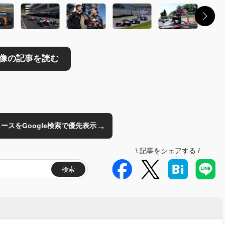
→
のニュースをGoogle検索で優先表示
\
記事をシェアする
/
検索