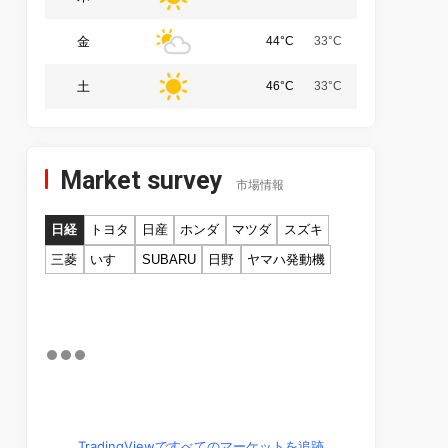
金
44°C
33°C
土
46°C
33°C
Market survey
市場情報
日経
トヨタ
日産
ホンダ
マツダ
スズキ
三菱
いすゞ
SUBARU
日野
ヤマハ発動機
TradingViewですべてのマーケットを追跡