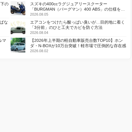
天下の
スズキの400ccラグジュアリースクーター
「BURGMAN（バーグマン）400 ABS」の仕様を変
更し、8月18日に発売
2026.08.05
ぱな
エアコンをつけたら酸っぱい臭いが…目的地に着く
「3分前」のひと工夫でカビを防ぐ方法
2026.08.04
ルマ
【2026年上半期の軽自動車販売台数TOP10】ホン
ダ・N-BOXが10万台突破！軽市場で圧倒的な存在感
2026.08.02