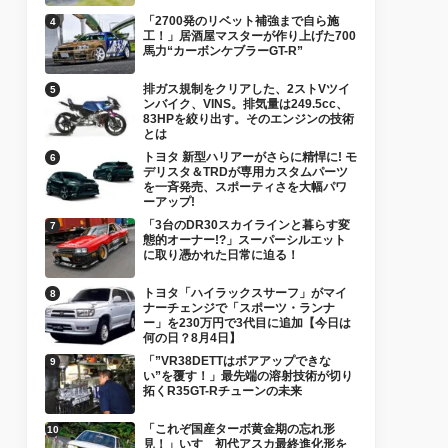
「2700発のリベット補強まで自ら施
工！」居酒屋マスターが作り上げた700
馬力“カーボンケブラーGT-R”
排ガス規制をクリアした、2ストVツイ
ンバイク、VINS。排気量は249.5cc、
83HPを絞り出す。そのエンジンの技術
とは
トヨタ 新型ハリアーがさらに精悍に! モ
デリスタ＆TRDが専用カスタムパーツ
を一斉発売、スポーティさを大幅パワ
ーアップ!
「3台のDR30スカイラインと暮らす変
態的オーナー!?」スーパーシルエット
に取り憑かれた日常に迫る！
トヨタ「ハイラックスサーフ」がマイ
ナーチェンジで「スポーツ・ランナ
ー」を230万円で3代目に追加【今日は
何の日？8月4日】
「”VR38DETTはボアアップできな
い”を覆す！」最先端の溶射技術が切り
拓くR35GT-Rチューンの未来
「これぞ国産ターボ黄金期の忘れ形
見！」いすゞ初代アスカ最終進化形を