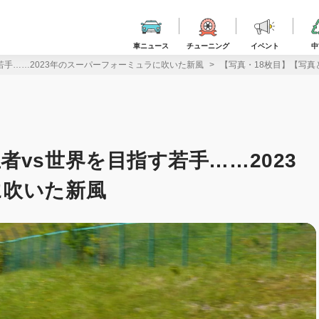
車ニュース
チューニング
イベント
中
若手……2023年のスーパーフォーミュラに吹いた新風
【写真・18枚目】【写真
vs世界を目指す若手……2023
に吹いた新風