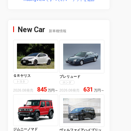
New Car
新車種情報
ＧＲヤリス
プレリュード
トヨタ
ホンダ
845
631
2026.08発売
万円
～
2026.08発売
万円
～
ジムニーノマド
ヴェルファイアハイブリッ