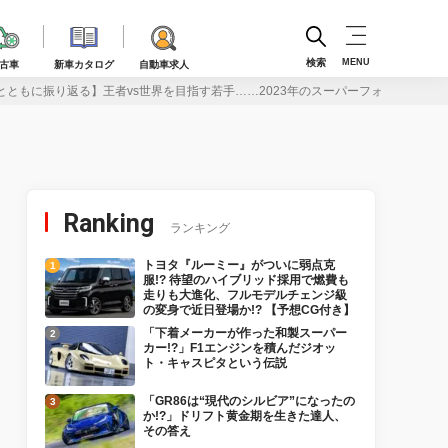
検索
MENU
古車
新車カタログ
自動車求人
とともに振り返る】王者vs世界を目指す若手……2023年のスーパーフォーミュラに
Ranking
ランキング
トヨタ『ルーミー』がついに弱点克
服!? 待望のハイブリッド採用で燃費も
走りも大進化、フルモデルチェンジ級
の変身で近日登場か!? 【予想CG付き】
「下着メーカーが作った和製スーパー
カー!?」F1エンジンを積んだジオッ
ト・キャスピタという伝説
「GR86は“現代のシルビア”になったの
か!?」ドリフト黄金期を生きた達人、
その答え