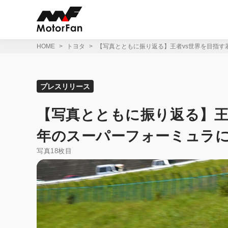
コ
ン
テ
ン
ツ
HOME
トヨタ
【写真とともに振り返る】王者vs世界を目指す
へ
ス
キ
ッ
プレスリリース
プ
【写真とともに振り返る】王者
年のスーパーフォーミュラ
写真18枚目