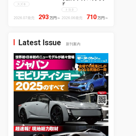
ド
スズキ
トヨタ
293
710
2026.07発売
万円
～
2026.06発売
万円
～
Latest Issue
新刊案内