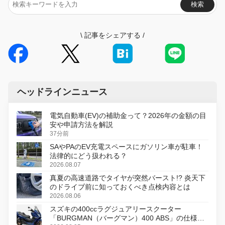
検索
\
記事をシェアする
/
ヘッドラインニュース
電気自動車(EV)の補助金って？2026年の金額の目
安や申請方法を解説
37分前
SAやPAのEV充電スペースにガソリン車が駐車！
法律的にどう扱われる？
2026.08.07
真夏の高速道路でタイヤが突然バースト!? 炎天下
のドライブ前に知っておくべき点検内容とは
2026.08.06
スズキの400ccラグジュアリースクーター
「BURGMAN（バーグマン）400 ABS」の仕様を