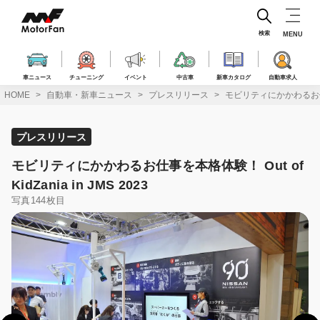
コ
ン
テ
検索
MENU
ン
ツ
へ
車ニュース
チューニング
イベント
中古車
新車カタログ
自動車求人
ス
HOME
自動車・新車ニュース
プレスリリース
モビリティにかかわるお仕事を本格
キ
ッ
プ
プレスリリース
モビリティにかかわるお仕事を本格体験！ Out of
KidZania in JMS 2023
写真144枚目