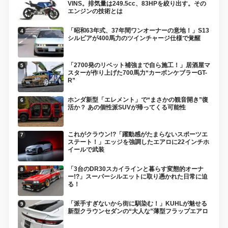
VINS。排気量は249.5cc、83HPを絞り出す。その
エンジンの技術とは
「昭和63年式、37年間ワンオーナーの意地！」S13
シルビアが400馬力のツインチャージ仕様で覚醒
「2700発のリベット補強まで自ら施工！」居酒屋マ
スターが作り上げた700馬力“カーボンケブラーGT-
R”
ホンダ新型「エレメント」で“まさかの観音開き”復
活か？ あの個性派SUVが帰ってくる可能性
これがクラウン!?「躍動感がたまらないスポーツエ
ステート！」エッジを強調したエアロに22インチホ
イールで武装
「3台のDR30スカイラインと暮らす変態的オーナ
ー!?」スーパーシルエットに取り憑かれた日常に迫
る！
「派手すぎないから街に馴染む！」KUHLが魅せる
新型クラウンセダンの“大人な”薄型フラップエアロ