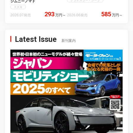
クライスラー・ジープ
ジムニーノマド
スズキ
293
585
2026.07発売
万円
～
2026.06発売
万円
～
Latest Issue
新刊案内