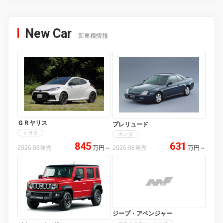
New Car
新車種情報
ＧＲヤリス
プレリュード
トヨタ
ホンダ
845
631
2026.08発売
万円
～
2026.08発売
万円
～
ジープ・アベンジャー