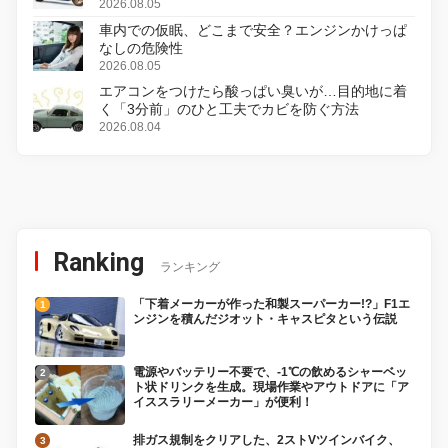
変更し、8月18日に発売
2026.08.05
車内での仮眠、どこまで安全？エンジンかけっぱ
なしの危険性
2026.08.05
エアコンをつけたら酸っぱい臭いが…目的地に着
く「3分前」のひと工夫でカビを防ぐ方法
2026.08.04
Ranking
ランキング
「下着メーカーが作った和製スーパーカー!?」F1エ
ンジンを積んだジオット・キャスピタという伝説
電源やバッテリー不要で、-1℃の飲めるシャーベッ
ト状ドリンクを生成。現場作業やアウトドアに「ア
イススラリーメーカー」が便利！
排ガス規制をクリアした、2ストVツインバイク、