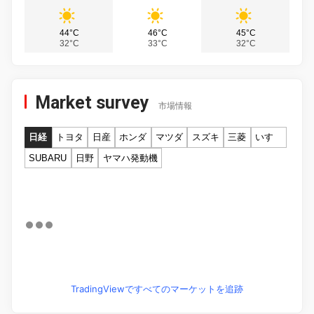
44°C
46°C
45°C
32°C
33°C
32°C
Market survey
市場情報
日経
トヨタ
日産
ホンダ
マツダ
スズキ
三菱
いすゞ
SUBARU
日野
ヤマハ発動機
TradingViewですべてのマーケットを追跡