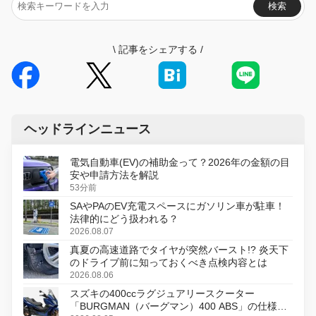
検索
\
記事をシェアする
/
ヘッドラインニュース
電気自動車(EV)の補助金って？2026年の金額の目
安や申請方法を解説
53分前
SAやPAのEV充電スペースにガソリン車が駐車！
法律的にどう扱われる？
2026.08.07
真夏の高速道路でタイヤが突然バースト!? 炎天下
のドライブ前に知っておくべき点検内容とは
2026.08.06
スズキの400ccラグジュアリースクーター
「BURGMAN（バーグマン）400 ABS」の仕様を