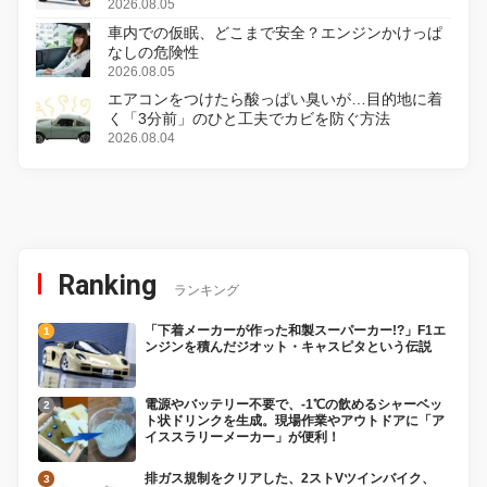
変更し、8月18日に発売
2026.08.05
車内での仮眠、どこまで安全？エンジンかけっぱ
なしの危険性
2026.08.05
エアコンをつけたら酸っぱい臭いが…目的地に着
く「3分前」のひと工夫でカビを防ぐ方法
2026.08.04
Ranking
ランキング
「下着メーカーが作った和製スーパーカー!?」F1エ
ンジンを積んだジオット・キャスピタという伝説
電源やバッテリー不要で、-1℃の飲めるシャーベッ
ト状ドリンクを生成。現場作業やアウトドアに「ア
イススラリーメーカー」が便利！
排ガス規制をクリアした、2ストVツインバイク、