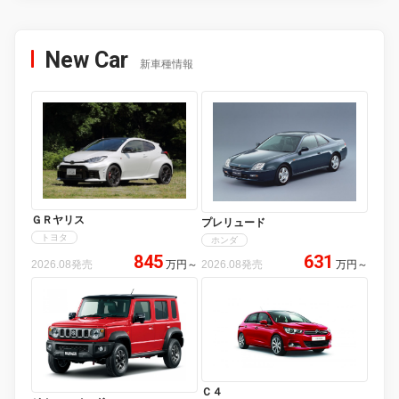
New Car
新車種情報
ＧＲヤリス
プレリュード
トヨタ
ホンダ
845
631
2026.08発売
万円
～
2026.08発売
万円
～
Ｃ４