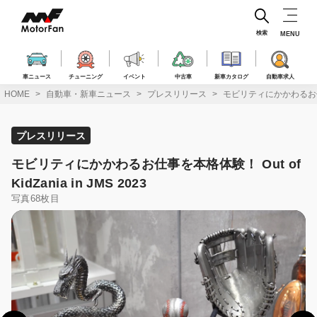
コ
ン
テ
検索
MENU
ン
ツ
へ
車ニュース
チューニング
イベント
中古車
新車カタログ
自動車求人
ス
HOME
自動車・新車ニュース
プレスリリース
モビリティにかかわるお仕事を本格
キ
ッ
プ
プレスリリース
モビリティにかかわるお仕事を本格体験！ Out of
KidZania in JMS 2023
写真68枚目