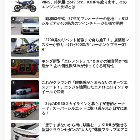
VINS。排気量は249.5cc、83HPを絞り出す。その
エンジンの技術とは
「昭和63年式、37年間ワンオーナーの意地！」S13
シルビアが400馬力のツインチャージ仕様で覚醒
「2700発のリベット補強まで自ら施工！」居酒屋マ
スターが作り上げた700馬力“カーボンケブラーGT-
R”
ホンダ新型「エレメント」で“まさかの観音開き”復
活か？ あの個性派SUVが帰ってくる可能性
これがクラウン!?「躍動感がたまらないスポーツエ
ステート！」エッジを強調したエアロに22インチホ
イールで武装
「3台のDR30スカイラインと暮らす変態的オーナ
ー!?」スーパーシルエットに取り憑かれた日常に迫
る！
「派手すぎないから街に馴染む！」KUHLが魅せる
新型クラウンセダンの“大人な”薄型フラップエアロ