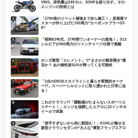
VINS。排気量は249.5cc、83HPを絞り出す。その
エンジンの技術とは
「2700発のリベット補強まで自ら施工！」居酒屋マ
スターが作り上げた700馬力“カーボンケブラーGT-
R”
「昭和63年式、37年間ワンオーナーの意地！」S13
シルビアが400馬力のツインチャージ仕様で覚醒
ホンダ新型「エレメント」で“まさかの観音開き”復
活か？ あの個性派SUVが帰ってくる可能性
「3台のDR30スカイラインと暮らす変態的オーナ
ー!?」スーパーシルエットに取り憑かれた日常に迫
る！
これがクラウン!?「躍動感がたまらないスポーツエ
ステート！」エッジを強調したエアロに22インチホ
イールで武装
「派手すぎないから街に馴染む！」KUHLが魅せる
新型クラウンセダンの“大人な”薄型フラップエアロ