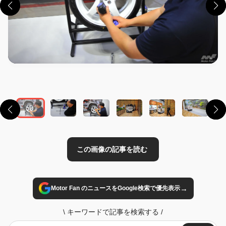
この画像の記事を読む
→
Motor Fan のニュースをGoogle検索で優先表示
\
キーワードで記事を検索する
/