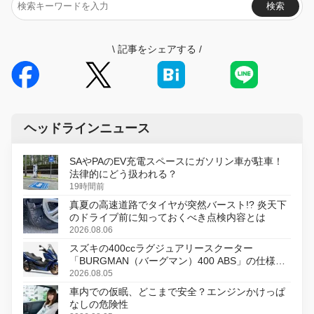
検索
\
記事をシェアする
/
ヘッドラインニュース
SAやPAのEV充電スペースにガソリン車が駐車！
法律的にどう扱われる？
19時間前
真夏の高速道路でタイヤが突然バースト!? 炎天下
のドライブ前に知っておくべき点検内容とは
2026.08.06
スズキの400ccラグジュアリースクーター
「BURGMAN（バーグマン）400 ABS」の仕様を
変更し、8月18日に発売
2026.08.05
車内での仮眠、どこまで安全？エンジンかけっぱ
なしの危険性