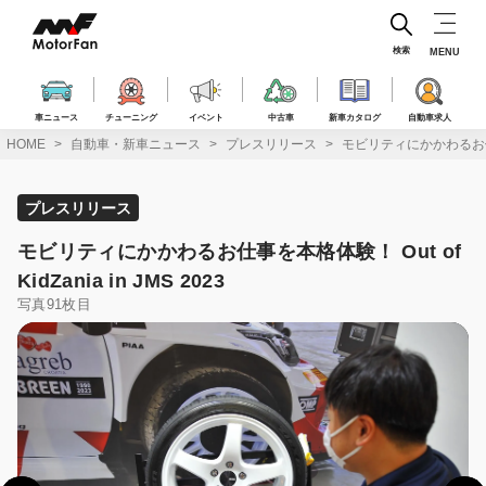
コ
ン
テ
検索
MENU
ン
ツ
へ
車ニュース
チューニング
イベント
中古車
新車カタログ
自動車求人
ス
HOME
自動車・新車ニュース
プレスリリース
モビリティにかかわるお仕事を本格
キ
ッ
プ
プレスリリース
モビリティにかかわるお仕事を本格体験！ Out of
KidZania in JMS 2023
写真91枚目