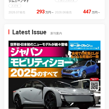
アルファロメオ
ジムニーノマド
スズキ
293
447
2026.07発売
万円
～
2026.06発売
万円
～
Latest Issue
新刊案内