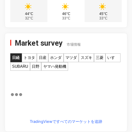
44°C
46°C
45°C
32°C
33°C
33°C
Market survey
市場情報
日経
トヨタ
日産
ホンダ
マツダ
スズキ
三菱
いすゞ
SUBARU
日野
ヤマハ発動機
TradingViewですべてのマーケットを追跡