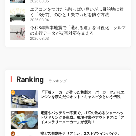
2026.08.05
エアコンをつけたら酸っぱい臭いが…目的地に着
く「3分前」のひと工夫でカビを防ぐ方法
2026.08.04
令和8年熊本地震で「通れる道」を可視化、クルマ
の走行データが災害対応を支える
2026.08.03
Ranking
ランキング
「下着メーカーが作った和製スーパーカー!?」F1エ
ンジンを積んだジオット・キャスピタという伝説
電源やバッテリー不要で、-1℃の飲めるシャーベッ
ト状ドリンクを生成。現場作業やアウトドアに「ア
イススラリーメーカー」が便利！
排ガス規制をクリアした、2ストVツインバイク、