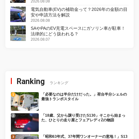
初のデジタルリマスター版で復活
2026.08.08
電気自動車(EV)の補助金って？2026年の金額の目
安や申請方法を解説
2026.08.08
SAやPAのEV充電スペースにガソリン車が駐車！
法律的にどう扱われる？
2026.08.07
Ranking
ランキング
「必要なのは半分だけだった。」荷台半分シェルの
最強トランポスタイル
「18歳、父から譲り受けたS130」そこから始まっ
た、ひとりの走り屋とフェアレディZの物語
「昭和63年式、37年間ワンオーナーの意地！」S13