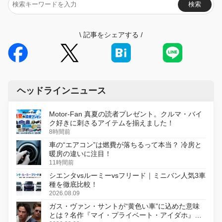
検索
\
記事をシェアする
/
ヘッドラインニュース
Motor-Fan 真夏の読者プレゼント。クルマ・バイ
ク好きに刺さるアイテムを揃えました！
8時間前
車の“エアコン”は燃費が落ちるって本当？ 冷房と
暖房の違いに注目！
11時間前
シエンタvsルーミーvsフリード｜ミニバン人気3車
種を徹底比較！
2026.08.09
ガス・ヴァン・サントが“黄色い車”に込めた意味
とは？名作『マイ・プライベート・アイダホ』が