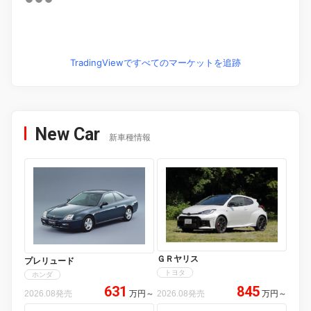
TradingViewですべてのマーケットを追跡
New Car
新車種情報
ＧＲヤリス
プレリュード
トヨタ
ホンダ
631
845
2026.08発売
万円
～
2026.08発売
万円
～