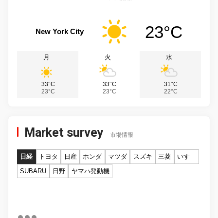
23°C
New York City
月
火
水
33°C
33°C
31°C
23°C
23°C
22°C
Market survey
市場情報
日経
トヨタ
日産
ホンダ
マツダ
スズキ
三菱
いすゞ
SUBARU
日野
ヤマハ発動機