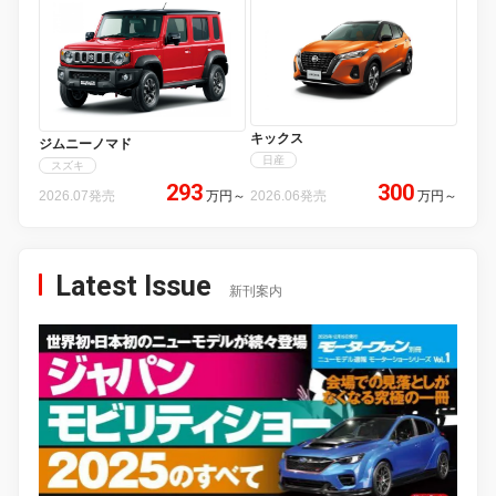
キックス
ジムニーノマド
日産
スズキ
293
300
2026.07発売
万円
～
2026.06発売
万円
～
Latest Issue
新刊案内