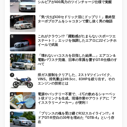
シルビアが400馬力のツインチャージ仕様で覚醒
「気づけば430セドリック沼にドップリ！」最終型
ターボブロアムをシャコタンで愛し抜く男の物語
これがクラウン!?「躍動感がたまらないスポーツエ
ステート！」エッジを強調したエアロに22インチホ
イールで武装
「壊れないハコスカを目指した結果…」エアコン＆
電動パワステ完備、旧車の常識を覆すGT-R仕様のす
べて
排ガス規制をクリアした、2ストVツインバイク、
VINS。排気量は249.5cc、83HPを絞り出す。その
エンジンの技術とは
電源やバッテリー不要で、-1℃の飲めるシャーベッ
ト状ドリンクを生成。現場作業やアウトドアに「ア
イススラリーメーカー」が便利！
「プリンスの魂を受け継ぐR32スカイライン!?」4
ドアGT-R空白の30年を埋めた『GTB-4』という存
在