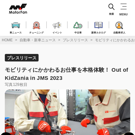
コ
ン
テ
検索
MENU
ン
ツ
へ
車ニュース
チューニング
イベント
中古車
新車カタログ
自動車求人
ス
HOME
自動車・新車ニュース
プレスリリース
モビリティにかかわるお仕事を本格
キ
ッ
プ
プレスリリース
モビリティにかかわるお仕事を本格体験！ Out of
KidZania in JMS 2023
写真129枚目