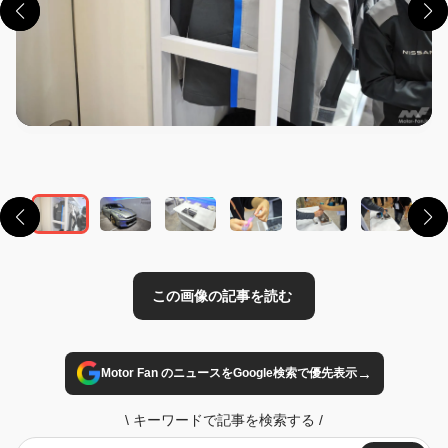
この画像の記事を読む
→
Motor Fan のニュースをGoogle検索で優先表示
\
キーワードで記事を検索する
/