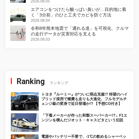
2026.08.05
エアコンをつけたら酸っぱい臭いが…目的地に着
く「3分前」のひと工夫でカビを防ぐ方法
2026.08.04
令和8年熊本地震で「通れる道」を可視化、クルマ
の走行データが災害対応を支える
2026.08.03
Ranking
ランキング
トヨタ『ルーミー』がついに弱点克服!? 待望のハイ
ブリッド採用で燃費も走りも大進化、フルモデルチ
ェンジ級の変身で近日登場か!? 【予想CG付き】
「下着メーカーが作った和製スーパーカー!?」F1エ
ンジンを積んだジオット・キャスピタという伝説
電源やバッテリー不要で、-1℃の飲めるシャーベッ