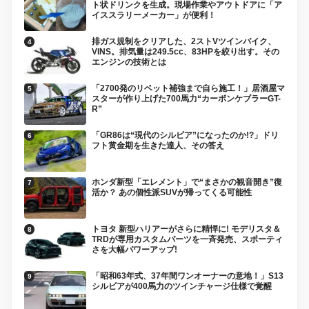
ト状ドリンクを生成。現場作業やアウトドアに「ア
イススラリーメーカー」が便利！
排ガス規制をクリアした、2ストVツインバイク、
VINS。排気量は249.5cc、83HPを絞り出す。その
エンジンの技術とは
「2700発のリベット補強まで自ら施工！」居酒屋マ
スターが作り上げた700馬力“カーボンケブラーGT-
R”
「GR86は“現代のシルビア”になったのか!?」ドリ
フト黄金期を生きた達人、その答え
ホンダ新型「エレメント」で“まさかの観音開き”復
活か？ あの個性派SUVが帰ってくる可能性
トヨタ 新型ハリアーがさらに精悍に! モデリスタ＆
TRDが専用カスタムパーツを一斉発売、スポーティ
さを大幅パワーアップ!
「昭和63年式、37年間ワンオーナーの意地！」S13
シルビアが400馬力のツインチャージ仕様で覚醒