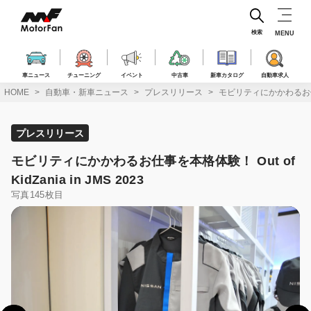
コ
ン
テ
検索
MENU
ン
ツ
へ
車ニュース
チューニング
イベント
中古車
新車カタログ
自動車求人
ス
HOME
自動車・新車ニュース
プレスリリース
モビリティにかかわるお仕事を本格
キ
ッ
プ
プレスリリース
モビリティにかかわるお仕事を本格体験！ Out of
KidZania in JMS 2023
写真145枚目