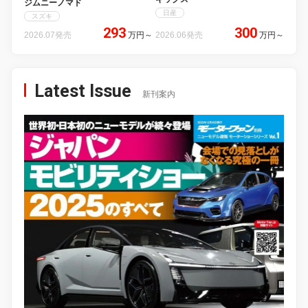
ジムニーノマド
日産
スズキ
293
300
2026.07発売
万円
～
2026.06発売
万円
～
Latest Issue
新刊案内