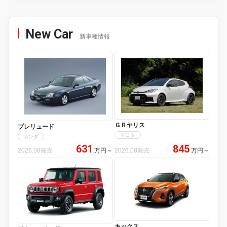
New Car
新車種情報
ＧＲヤリス
プレリュード
トヨタ
ホンダ
631
845
2026.08発売
万円
～
2026.08発売
万円
～
キックス