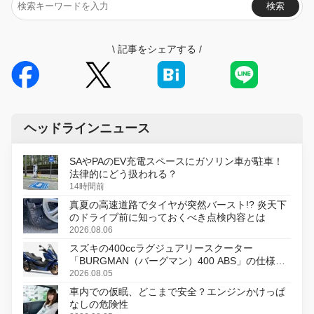
検索
\
記事をシェアする
/
ヘッドラインニュース
SAやPAのEV充電スペースにガソリン車が駐車！
法律的にどう扱われる？
14時間前
真夏の高速道路でタイヤが突然バースト!? 炎天下
のドライブ前に知っておくべき点検内容とは
2026.08.06
スズキの400ccラグジュアリースクーター
「BURGMAN（バーグマン）400 ABS」の仕様を
変更し、8月18日に発売
2026.08.05
車内での仮眠、どこまで安全？エンジンかけっぱ
なしの危険性