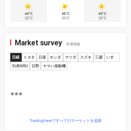
44°C
46°C
45°C
32°C
33°C
33°C
Market survey
市場情報
日経
トヨタ
日産
ホンダ
マツダ
スズキ
三菱
いすゞ
SUBARU
日野
ヤマハ発動機
TradingViewですべてのマーケットを追跡