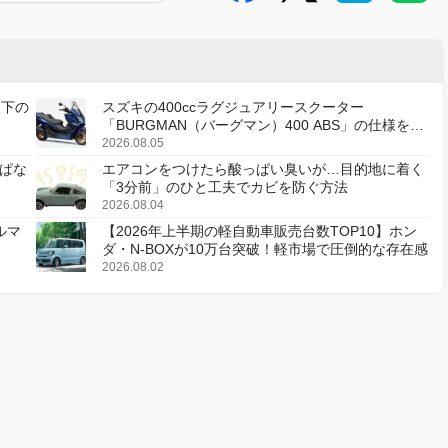
天下の
スズキの400ccラグジュアリースクーター
「BURGMAN（バーグマン）400 ABS」の仕様を変
更し、8月18日に発売
2026.08.05
ぱな
エアコンをつけたら酸っぱい臭いが…目的地に着く
「3分前」のひと工夫でカビを防ぐ方法
2026.08.04
ルマ
【2026年上半期の軽自動車販売台数TOP10】ホン
ダ・N-BOXが10万台突破！軽市場で圧倒的な存在感
2026.08.02