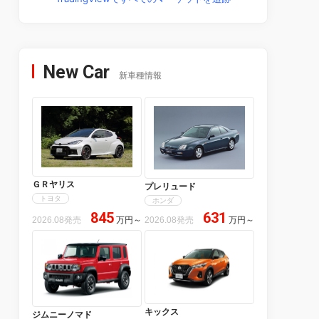
New Car
新車種情報
ＧＲヤリス
プレリュード
トヨタ
ホンダ
845
631
2026.08発売
万円
～
2026.08発売
万円
～
キックス
ジムニーノマド