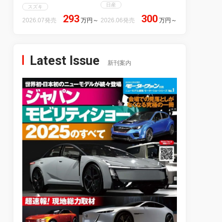
日産
スズキ
293
300
2026.07発売
万円
～
2026.06発売
万円
～
Latest Issue
新刊案内