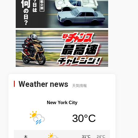
Weather news
天気情報
New York City
30°C
木
31°C
24°C