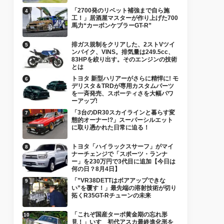
「2700発のリベット補強まで自ら施
工！」居酒屋マスターが作り上げた700
馬力“カーボンケブラーGT-R”
排ガス規制をクリアした、2ストVツイ
ンバイク、VINS。排気量は249.5cc、
83HPを絞り出す。そのエンジンの技術
とは
トヨタ 新型ハリアーがさらに精悍に! モ
デリスタ＆TRDが専用カスタムパーツ
を一斉発売、スポーティさを大幅パワ
ーアップ!
「3台のDR30スカイラインと暮らす変
態的オーナー!?」スーパーシルエット
に取り憑かれた日常に迫る！
トヨタ「ハイラックスサーフ」がマイ
ナーチェンジで「スポーツ・ランナ
ー」を230万円で3代目に追加【今日は
何の日？8月4日】
「”VR38DETTはボアアップできな
い”を覆す！」最先端の溶射技術が切り
拓くR35GT-Rチューンの未来
「これぞ国産ターボ黄金期の忘れ形
見！」いすゞ初代アスカ最終進化形を