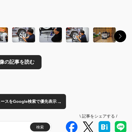
読む
→
のニュースをGoogle検索で優先表示
\
記事をシェアする
/
検索