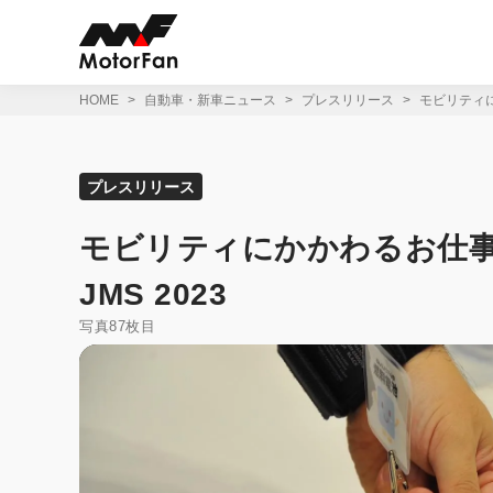
コ
ン
テ
ン
ツ
HOME
自動車・新車ニュース
プレスリリース
モビリティにかか
へ
ス
キ
ッ
プレスリリース
プ
モビリティにかかわるお仕事を本格体
JMS 2023
写真87枚目