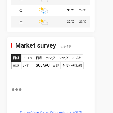
金
31°C
24°C
土
31°C
23°C
Market survey
市場情報
日経
トヨタ
日産
ホンダ
マツダ
スズキ
三菱
いすゞ
SUBARU
日野
ヤマハ発動機
TradingViewですべてのマーケットを追跡