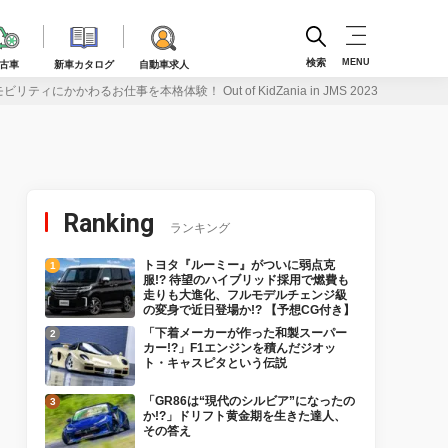
検索
MENU
古車
新車カタログ
自動車求人
ティにかかわるお仕事を本格体験！ Out of KidZania in JMS 2023
Ranking
ランキング
トヨタ『ルーミー』がついに弱点克
服!? 待望のハイブリッド採用で燃費も
走りも大進化、フルモデルチェンジ級
の変身で近日登場か!? 【予想CG付き】
「下着メーカーが作った和製スーパー
カー!?」F1エンジンを積んだジオッ
ト・キャスピタという伝説
「GR86は“現代のシルビア”になったの
か!?」ドリフト黄金期を生きた達人、
その答え