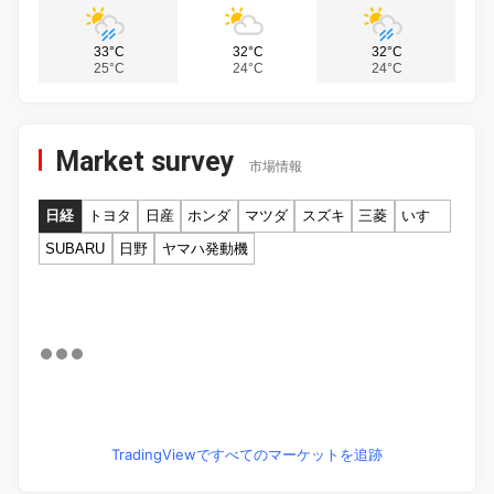
33°C
32°C
32°C
25°C
24°C
24°C
Market survey
市場情報
日経
トヨタ
日産
ホンダ
マツダ
スズキ
三菱
いすゞ
SUBARU
日野
ヤマハ発動機
TradingViewですべてのマーケットを追跡