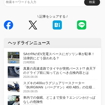
検索
\
記事をシェアする
/
ヘッドラインニュース
SAやPAのEV充電スペースにガソリン車が駐車！
法律的にどう扱われる？
21時間前
真夏の高速道路でタイヤが突然バースト!? 炎天下
のドライブ前に知っておくべき点検内容とは
2026.08.06
スズキの400ccラグジュアリースクーター
「BURGMAN（バーグマン）400 ABS」の仕様を
変更し、8月18日に発売
2026.08.05
車内での仮眠、どこまで安全？エンジンかけっぱ
なしの危険性