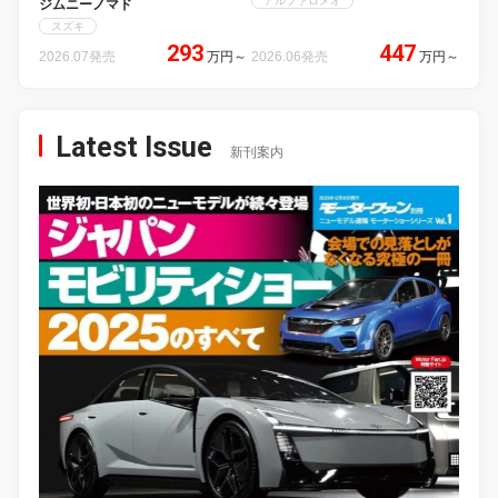
アルファロメオ
ジムニーノマド
スズキ
293
447
2026.07発売
万円
～
2026.06発売
万円
～
Latest Issue
新刊案内