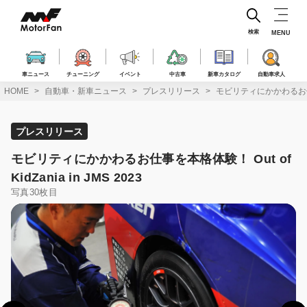
コ
ン
テ
検索
MENU
ン
ツ
へ
車ニュース
チューニング
イベント
中古車
新車カタログ
自動車求人
ス
HOME
自動車・新車ニュース
プレスリリース
モビリティにかかわるお仕事を本格
キ
ッ
プ
プレスリリース
モビリティにかかわるお仕事を本格体験！ Out of
KidZania in JMS 2023
写真30枚目