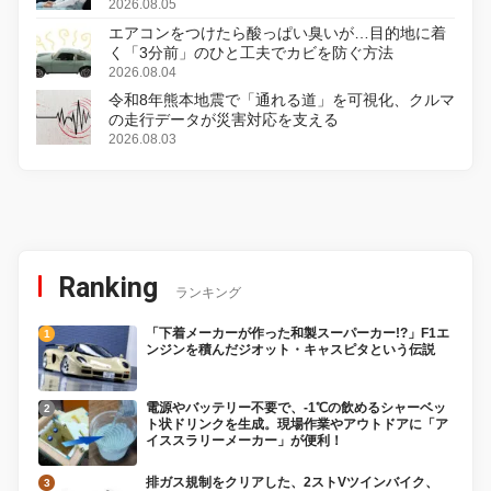
2026.08.05
エアコンをつけたら酸っぱい臭いが…目的地に着
く「3分前」のひと工夫でカビを防ぐ方法
2026.08.04
令和8年熊本地震で「通れる道」を可視化、クルマ
の走行データが災害対応を支える
2026.08.03
Ranking
ランキング
「下着メーカーが作った和製スーパーカー!?」F1エ
ンジンを積んだジオット・キャスピタという伝説
電源やバッテリー不要で、-1℃の飲めるシャーベッ
ト状ドリンクを生成。現場作業やアウトドアに「ア
イススラリーメーカー」が便利！
排ガス規制をクリアした、2ストVツインバイク、