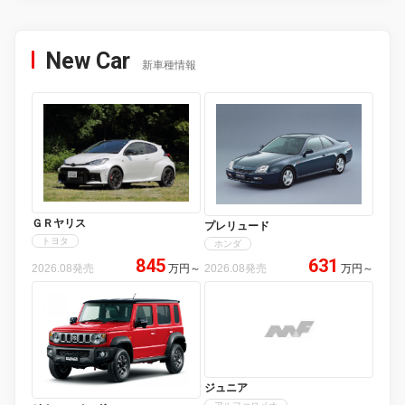
New Car
新車種情報
ＧＲヤリス
プレリュード
トヨタ
ホンダ
845
631
2026.08発売
万円
～
2026.08発売
万円
～
ジュニア