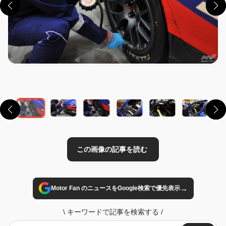
この画像の記事を読む
→
Motor Fan のニュースをGoogle検索で優先表示
\
キーワードで記事を検索する
/