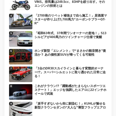
VINS。排気量は249.5cc、83HPを絞り出す。その
エンジンの技術とは
「2700発のリベット補強まで自ら施工！」居酒屋マ
スターが作り上げた700馬力“カーボンケブラーGT-
R”
「昭和63年式、37年間ワンオーナーの意地！」S13
シルビアが400馬力のツインチャージ仕様で覚醒
ホンダ新型「エレメント」で“まさかの観音開き”復
活か？ あの個性派SUVが帰ってくる可能性
「3台のDR30スカイラインと暮らす変態的オーナ
ー!?」スーパーシルエットに取り憑かれた日常に迫
る！
これがクラウン!?「躍動感がたまらないスポーツエ
ステート！」エッジを強調したエアロに22インチホ
イールで武装
「派手すぎないから街に馴染む！」KUHLが魅せる
新型クラウンセダンの“大人な”薄型フラップエアロ