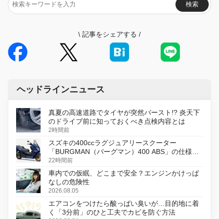
検索
\
記事をシェアする
/
ヘッドラインニュース
真夏の高速道路でタイヤが突然バースト!? 炎天下
のドライブ前に知っておくべき点検内容とは
2時間前
スズキの400ccラグジュアリースクーター
「BURGMAN（バーグマン）400 ABS」の仕様を
変更し、8月18日に発売
22時間前
車内での仮眠、どこまで安全？エンジンかけっぱ
なしの危険性
2026.08.05
エアコンをつけたら酸っぱい臭いが…目的地に着
く「3分前」のひと工夫でカビを防ぐ方法