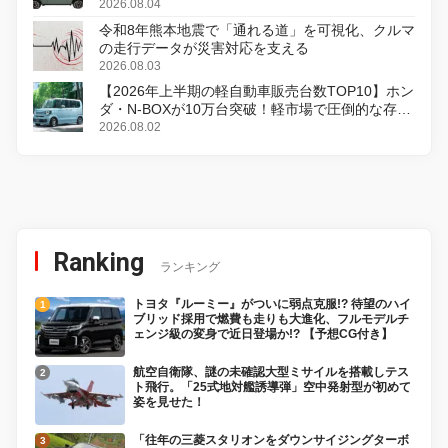
2026.08.04
令和8年熊本地震で「通れる道」を可視化、クルマ
の走行データが災害対応を支える
2026.08.03
【2026年上半期の軽自動車販売台数TOP10】ホン
ダ・N-BOXが10万台突破！軽市場で圧倒的な存在
感
2026.08.02
Ranking
ランキング
トヨタ『ルーミー』がついに弱点克服!? 待望のハイ
ブリッド採用で燃費も走りも大進化、フルモデルチ
ェンジ級の変身で近日登場か!? 【予想CG付き】
航空自衛隊、謎の未確認大型ミサイルを搭載しテス
ト飛行。「25式地対艦誘導弾」空中発射型が初めて
姿を見せた！
「往年の三菱スタリオンをダウンサイジングターボ