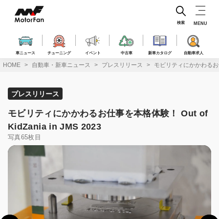
コ
ン
テ
検索
MENU
ン
ツ
へ
車ニュース
チューニング
イベント
中古車
新車カタログ
自動車求人
ス
HOME
自動車・新車ニュース
プレスリリース
モビリティにかかわるお仕事を本格
キ
ッ
プ
プレスリリース
モビリティにかかわるお仕事を本格体験！ Out of
KidZania in JMS 2023
写真65枚目