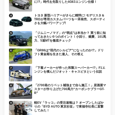
に!?」時代を先取りした4G63エンジン仕様！
トヨタ 新型ハリアーがさらに精悍に! モデリスタ＆
TRDが専用カスタムパーツを一斉発売、スポーティ
さを大幅パワーアップ!
「ジムニーノマド」の“弱点”は本当か？ 買う前に知
っておきたい5つのポイント！小回り、燃費、101馬
力、5速MTを徹底チェック
「GR86は“現代のシルビア”になったのか!?」ドリ
フト黄金期を生きた達人、その答え
「下着メーカーが作った和製スーパーカー!?」F1エ
ンジンを積んだジオット・キャスピタという伝説
「2700発のリベット補強まで自ら施工！」居酒屋マ
スターが作り上げた700馬力“カーボンケブラーGT-
R”
軽EV「ラッコ」の受注速報は？ オープンしたばか
りの「BYD AUTO 東京杉並」で東福寺社長に直撃
してみた！