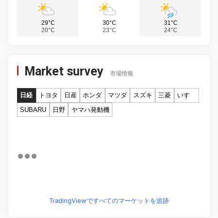
29°C
30°C
31°C
20°C
23°C
24°C
Market survey
市場情報
日経
トヨタ
日産
ホンダ
マツダ
スズキ
三菱
いすゞ
SUBARU
日野
ヤマハ発動機
TradingViewですべてのマーケットを追跡