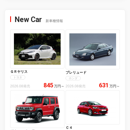
New Car
新車種情報
ＧＲヤリス
プレリュード
トヨタ
ホンダ
845
631
2026.08発売
万円
～
2026.08発売
万円
～
Ｃ４