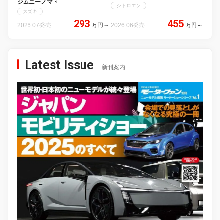
ジムニーノマド
シトロエン
スズキ
293
455
2026.07発売
万円
～
2026.06発売
万円
～
Latest Issue
新刊案内