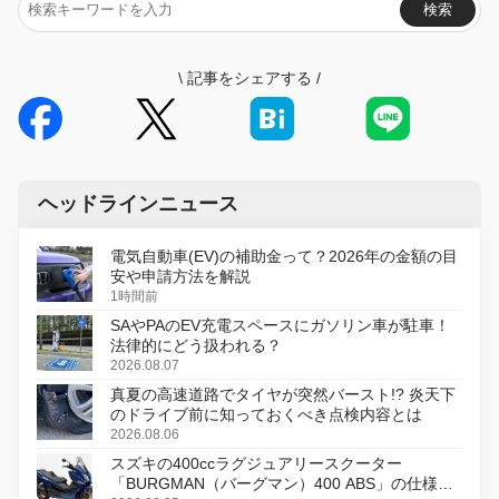
検索
\
記事をシェアする
/
ヘッドラインニュース
電気自動車(EV)の補助金って？2026年の金額の目
安や申請方法を解説
1時間前
SAやPAのEV充電スペースにガソリン車が駐車！
法律的にどう扱われる？
2026.08.07
真夏の高速道路でタイヤが突然バースト!? 炎天下
のドライブ前に知っておくべき点検内容とは
2026.08.06
スズキの400ccラグジュアリースクーター
「BURGMAN（バーグマン）400 ABS」の仕様を