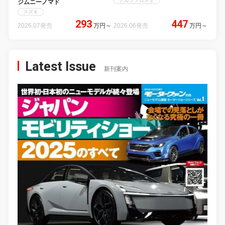
アルファロメオ
ジムニーノマド
スズキ
293
447
2026.07発売
万円
～
2026.06発売
万円
～
Latest Issue
新刊案内