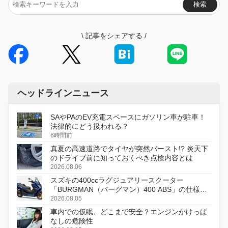
検索
\
記事をシェアする
/
ヘッドラインニュース
SAやPAのEV充電スペースにガソリン車が駐車！
法律的にどう扱われる？
6時間前
真夏の高速道路でタイヤが突然バースト!? 炎天下
のドライブ前に知っておくべき点検内容とは
2026.08.06
スズキの400ccラグジュアリースクーター
「BURGMAN（バーグマン）400 ABS」の仕様を
変更し、8月18日に発売
2026.08.05
車内での仮眠、どこまで安全？エンジンかけっぱ
なしの危険性