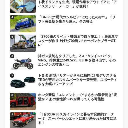
ト状ドリンクを生成。現場作業やアウトドアに「ア
イススラリーメーカー」が便利！
「GR86は“現代のシルビア”になったのか!?」ドリ
フト黄金期を生きた達人、その答え
「2700発のリベット補強まで自ら施工！」居酒屋マ
スターが作り上げた700馬力“カーボンケブラーGT-
R”
排ガス規制をクリアした、2ストVツインバイク、
VINS。排気量は249.5cc、83HPを絞り出す。その
エンジンの技術とは
トヨタ 新型ハリアーがさらに精悍に! モデリスタ＆
TRDが専用カスタムパーツを一斉発売、スポーティ
さを大幅パワーアップ!
ホンダ新型「エレメント」で“まさかの観音開き”復
活か？ あの個性派SUVが帰ってくる可能性
「3台のDR30スカイラインと暮らす変態的オーナ
ー!?」スーパーシルエットに取り憑かれた日常に迫
る！