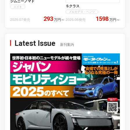
ジムニーノマド
Ｓクラス
スズキ
メルセデス・ベンツ
293
1598
2026.07発売
万円
～
2026.06発売
万円
～
Latest Issue
新刊案内