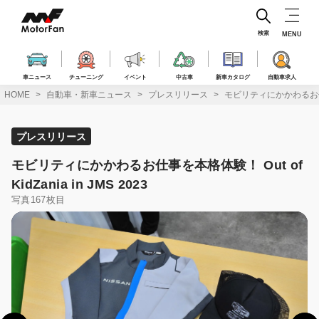
コ
ン
テ
検索
MENU
ン
ツ
へ
車ニュース
チューニング
イベント
中古車
新車カタログ
自動車求人
ス
HOME
自動車・新車ニュース
プレスリリース
モビリティにかかわるお仕事を本格
キ
ッ
プ
プレスリリース
モビリティにかかわるお仕事を本格体験！ Out of
KidZania in JMS 2023
写真167枚目