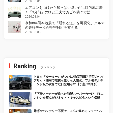
2026.08.05
エアコンをつけたら酸っぱい臭いが…目的地に着
く「3分前」のひと工夫でカビを防ぐ方法
2026.08.04
令和8年熊本地震で「通れる道」を可視化、クルマ
の走行データが災害対応を支える
2026.08.03
Ranking
ランキング
トヨタ『ルーミー』がついに弱点克服!? 待望のハイ
ブリッド採用で燃費も走りも大進化、フルモデルチ
ェンジ級の変身で近日登場か!? 【予想CG付き】
「下着メーカーが作った和製スーパーカー!?」F1エ
ンジンを積んだジオット・キャスピタという伝説
電源やバッテリー不要で、-1℃の飲めるシャーベッ