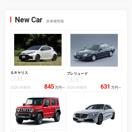
New Car
新車種情報
ＧＲヤリス
プレリュード
トヨタ
ホンダ
845
631
2026.08発売
万円
～
2026.08発売
万円
～