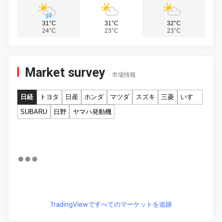
31°C
31°C
32°C
24°C
23°C
23°C
Market survey
市場情報
日経
トヨタ
日産
ホンダ
マツダ
スズキ
三菱
いすゞ
SUBARU
日野
ヤマハ発動機
TradingViewですべてのマーケットを追跡