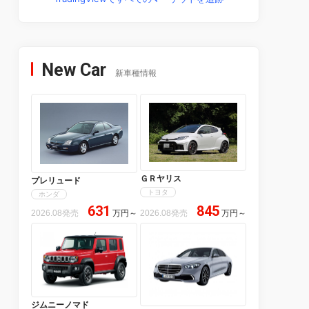
New Car
新車種情報
ＧＲヤリス
プレリュード
トヨタ
ホンダ
631
845
2026.08発売
万円
～
2026.08発売
万円
～
ジムニーノマド