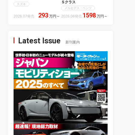
Ｓクラス
スズキ
メルセデス・ベンツ
293
1598
2026.07発売
万円
～
2026.06発売
万円
～
Latest Issue
新刊案内