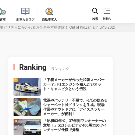
検索
MENU
古車
新車カタログ
自動車求人
リティにかかわるお仕事を本格体験！ Out of KidZania in JMS 2023
Ranking
ランキング
「下着メーカーが作った和製スーパー
カー!?」F1エンジンを積んだジオッ
ト・キャスピタという伝説
電源やバッテリー不要で、-1℃の飲める
シャーベット状ドリンクを生成。現場
作業やアウトドアに「アイススラリー
メーカー」が便利！
「昭和63年式、37年間ワンオーナーの
意地！」S13シルビアが400馬力のツイ
ンチャージ仕様で覚醒