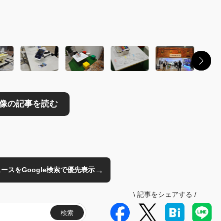
読む
→
のニュースをGoogle検索で優先表示
\
記事をシェアする
/
検索