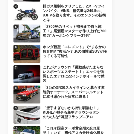
排ガス規制をクリアした、2ストVツイ
ンバイク、VINS。排気量は249.5cc、
83HPを絞り出す。そのエンジンの技術
とは
「2700発のリベット補強まで自ら施
工！」居酒屋マスターが作り上げた700
馬力“カーボンケブラーGT-R”
ホンダ新型「エレメント」で“まさかの
観音開き”復活か？ あの個性派SUVが帰
ってくる可能性
これがクラウン!?「躍動感がたまらな
いスポーツエステート！」エッジを強
調したエアロに22インチホイールで武
装
「3台のDR30スカイラインと暮らす変
態的オーナー!?」スーパーシルエット
に取り憑かれた日常に迫る！
「派手すぎないから街に馴染む！」
KUHLが魅せる新型クラウンセダン
の“大人な”薄型フラップエアロ
「これぞ国産ターボ黄金期の忘れ形
見！」いすゞ初代アスカ最終進化形を