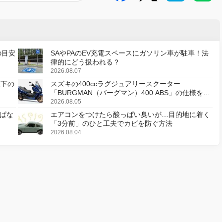
の目安
SAやPAのEV充電スペースにガソリン車が駐車！法
律的にどう扱われる？
2026.08.07
天下の
スズキの400ccラグジュアリースクーター
「BURGMAN（バーグマン）400 ABS」の仕様を変
更し、8月18日に発売
2026.08.05
ぱな
エアコンをつけたら酸っぱい臭いが…目的地に着く
「3分前」のひと工夫でカビを防ぐ方法
2026.08.04