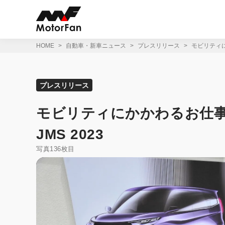
コ
ン
テ
ン
ツ
HOME
自動車・新車ニュース
プレスリリース
モビリティにかか
へ
ス
キ
ッ
プレスリリース
プ
モビリティにかかわるお仕事を本格体
JMS 2023
写真136枚目