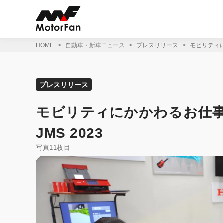
コ
ン
テ
ン
ツ
HOME
自動車・新車ニュース
プレスリリース
モビリティにかか
へ
ス
キ
ッ
プレスリリース
プ
モビリティにかかわるお仕事を本格体
JMS 2023
写真11枚目