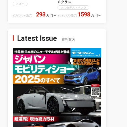
Ｓクラス
スズキ
メルセデス・ベンツ
293
1598
2026.07発売
万円
～
2026.06発売
万円
～
Latest Issue
新刊案内