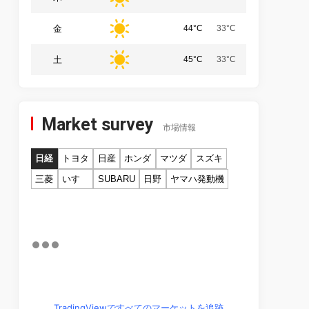
金
44°C
33°C
土
45°C
33°C
Market survey
市場情報
日経
トヨタ
日産
ホンダ
マツダ
スズキ
三菱
いすゞ
SUBARU
日野
ヤマハ発動機
TradingViewですべてのマーケットを追跡