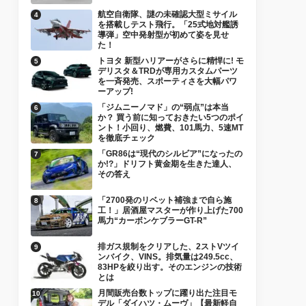
航空自衛隊、謎の未確認大型ミサイル
を搭載しテスト飛行。「25式地対艦誘
導弾」空中発射型が初めて姿を見せ
た！
トヨタ 新型ハリアーがさらに精悍に! モ
デリスタ＆TRDが専用カスタムパーツ
を一斉発売、スポーティさを大幅パワ
ーアップ!
「ジムニーノマド」の“弱点”は本当
か？ 買う前に知っておきたい5つのポイ
ント！小回り、燃費、101馬力、5速MT
を徹底チェック
「GR86は“現代のシルビア”になったの
か!?」ドリフト黄金期を生きた達人、
その答え
「2700発のリベット補強まで自ら施
工！」居酒屋マスターが作り上げた700
馬力“カーボンケブラーGT-R”
排ガス規制をクリアした、2ストVツイ
ンバイク、VINS。排気量は249.5cc、
83HPを絞り出す。そのエンジンの技術
とは
月間販売台数トップに躍り出た注目モ
デル「ダイハツ・ムーヴ」【最新軽自