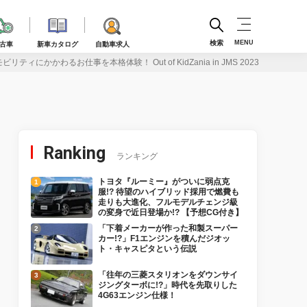
検索
MENU
古車
新車カタログ
自動車求人
ティにかかわるお仕事を本格体験！ Out of KidZania in JMS 2023
Ranking
ランキング
トヨタ『ルーミー』がついに弱点克
服!? 待望のハイブリッド採用で燃費も
走りも大進化、フルモデルチェンジ級
の変身で近日登場か!? 【予想CG付き】
「下着メーカーが作った和製スーパー
カー!?」F1エンジンを積んだジオッ
ト・キャスピタという伝説
「往年の三菱スタリオンをダウンサイ
ジングターボに!?」時代を先取りした
4G63エンジン仕様！