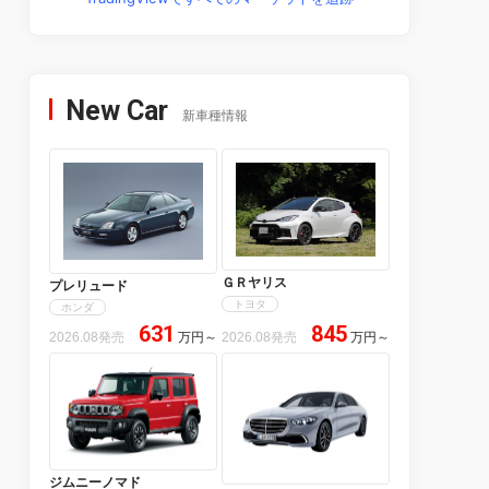
New Car
新車種情報
ＧＲヤリス
プレリュード
トヨタ
ホンダ
631
845
2026.08発売
万円
～
2026.08発売
万円
～
ジムニーノマド