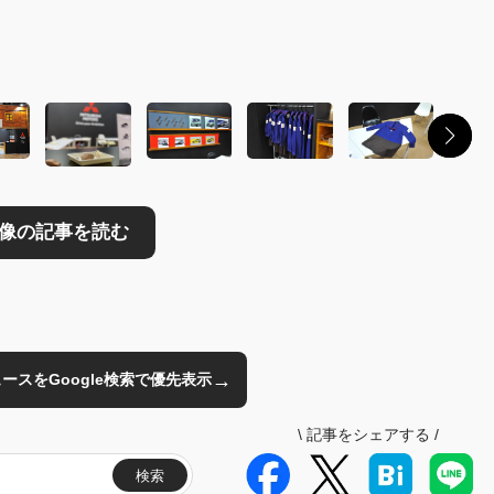
読む
→
のニュースをGoogle検索で優先表示
\
記事をシェアする
/
検索