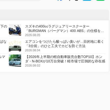
天下の
スズキの400ccラグジュアリースクーター
「BURGMAN（バーグマン）400 ABS」の仕様を変
更し、8月18日に発売
2026.08.05
ぱな
エアコンをつけたら酸っぱい臭いが…目的地に着く
「3分前」のひと工夫でカビを防ぐ方法
2026.08.04
ルマ
【2026年上半期の軽自動車販売台数TOP10】ホン
ダ・N-BOXが10万台突破！軽市場で圧倒的な存在感
2026.08.02