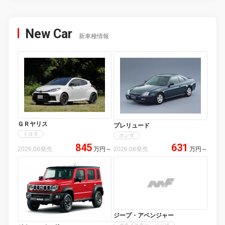
New Car
新車種情報
ＧＲヤリス
プレリュード
トヨタ
ホンダ
845
631
2026.08発売
万円
～
2026.08発売
万円
～
ジープ・アベンジャー