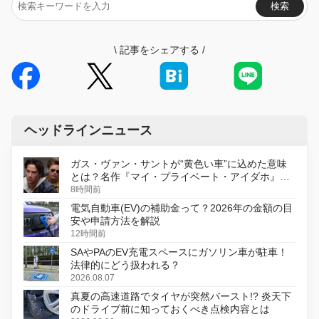
検索
\
記事をシェアする
/
ヘッドラインニュース
ガス・ヴァン・サントが“黄色い車”に込めた意味
とは？名作『マイ・プライベート・アイダホ』が
初のデジタルリマスター版で復活
8時間前
電気自動車(EV)の補助金って？2026年の金額の目
安や申請方法を解説
12時間前
SAやPAのEV充電スペースにガソリン車が駐車！
法律的にどう扱われる？
2026.08.07
真夏の高速道路でタイヤが突然バースト!? 炎天下
のドライブ前に知っておくべき点検内容とは