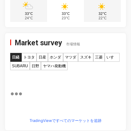
33°C
33°C
32°C
24°C
23°C
22°C
Market survey
市場情報
日経
トヨタ
日産
ホンダ
マツダ
スズキ
三菱
いすゞ
SUBARU
日野
ヤマハ発動機
TradingViewですべてのマーケットを追跡