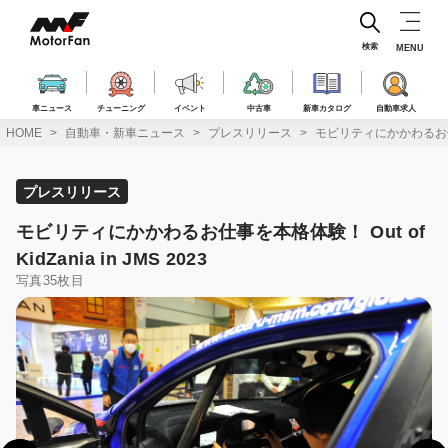
コ
ン
テ
検索
MENU
ン
ツ
へ
車ニュース
チューニング
イベント
中古車
新車カタログ
自動車求人
ス
HOME
自動車・新車ニュース
プレスリリース
モビリティにかかわるお仕事を本格
キ
ッ
プ
プレスリリース
モビリティにかかわるお仕事を本格体験！ Out of
KidZania in JMS 2023
写真35枚目