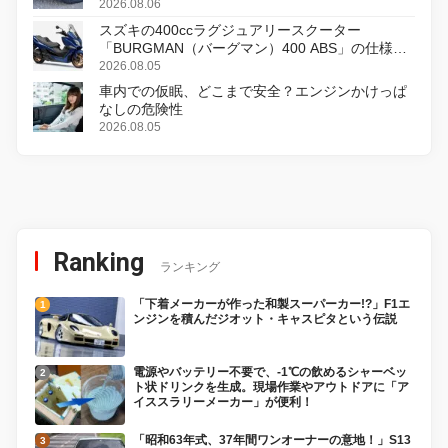
2026.08.06
スズキの400ccラグジュアリースクーター
「BURGMAN（バーグマン）400 ABS」の仕様を
変更し、8月18日に発売
2026.08.05
車内での仮眠、どこまで安全？エンジンかけっぱ
なしの危険性
2026.08.05
Ranking
ランキング
「下着メーカーが作った和製スーパーカー!?」F1エ
ンジンを積んだジオット・キャスピタという伝説
電源やバッテリー不要で、-1℃の飲めるシャーベッ
ト状ドリンクを生成。現場作業やアウトドアに「ア
イススラリーメーカー」が便利！
「昭和63年式、37年間ワンオーナーの意地！」S13