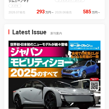
クライスラー・ジープ
ジムニーノマド
スズキ
293
585
2026.07発売
万円
～
2026.06発売
万円
～
Latest Issue
新刊案内