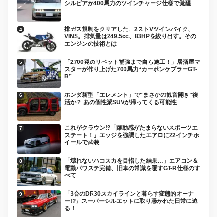
シルビアが400馬力のツインチャージ仕様で覚醒
排ガス規制をクリアした、2ストVツインバイク、
VINS。排気量は249.5cc、83HPを絞り出す。その
エンジンの技術とは
「2700発のリベット補強まで自ら施工！」居酒屋マ
スターが作り上げた700馬力“カーボンケブラーGT-
R”
ホンダ新型「エレメント」で“まさかの観音開き”復
活か？ あの個性派SUVが帰ってくる可能性
これがクラウン!?「躍動感がたまらないスポーツエ
ステート！」エッジを強調したエアロに22インチホ
イールで武装
「壊れないハコスカを目指した結果…」エアコン＆
電動パワステ完備、旧車の常識を覆すGT-R仕様のす
べて
「3台のDR30スカイラインと暮らす変態的オーナ
ー!?」スーパーシルエットに取り憑かれた日常に迫
る！