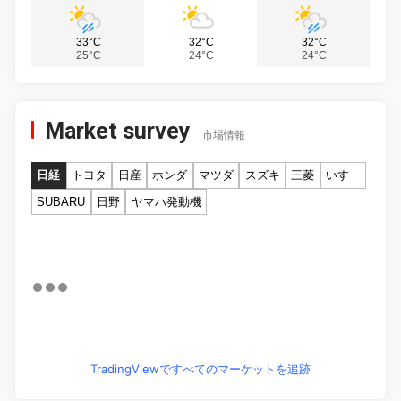
33°C
32°C
32°C
25°C
24°C
24°C
Market survey
市場情報
日経
トヨタ
日産
ホンダ
マツダ
スズキ
三菱
いすゞ
SUBARU
日野
ヤマハ発動機
TradingViewですべてのマーケットを追跡