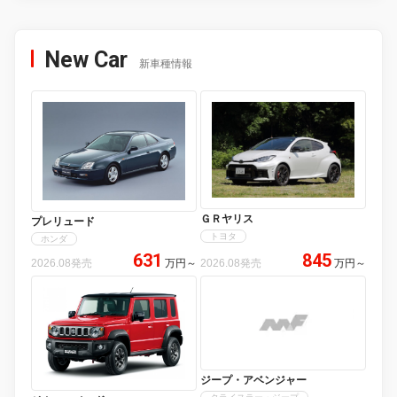
New Car
新車種情報
ＧＲヤリス
プレリュード
トヨタ
ホンダ
631
845
2026.08発売
万円
～
2026.08発売
万円
～
ジープ・アベンジャー