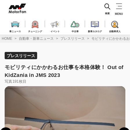
コ
ン
テ
検索
MENU
ン
ツ
へ
車ニュース
チューニング
イベント
中古車
新車カタログ
自動車求人
ス
HOME
自動車・新車ニュース
プレスリリース
モビリティにかかわるお仕事を本格
キ
ッ
プ
プレスリリース
モビリティにかかわるお仕事を本格体験！ Out of
KidZania in JMS 2023
写真191枚目