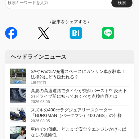
検索
\
記事をシェアする
/
ヘッドラインニュース
SAやPAのEV充電スペースにガソリン車が駐車！
法律的にどう扱われる？
16時間前
真夏の高速道路でタイヤが突然バースト!? 炎天下
のドライブ前に知っておくべき点検内容とは
2026.08.06
スズキの400ccラグジュアリースクーター
「BURGMAN（バーグマン）400 ABS」の仕様を
変更し、8月18日に発売
2026.08.05
車内での仮眠、どこまで安全？エンジンかけっぱ
なしの危険性