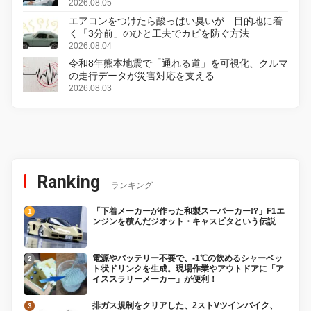
2026.08.05
エアコンをつけたら酸っぱい臭いが…目的地に着
く「3分前」のひと工夫でカビを防ぐ方法
2026.08.04
令和8年熊本地震で「通れる道」を可視化、クルマ
の走行データが災害対応を支える
2026.08.03
Ranking
ランキング
「下着メーカーが作った和製スーパーカー!?」F1エ
ンジンを積んだジオット・キャスピタという伝説
電源やバッテリー不要で、-1℃の飲めるシャーベッ
ト状ドリンクを生成。現場作業やアウトドアに「ア
イススラリーメーカー」が便利！
排ガス規制をクリアした、2ストVツインバイク、