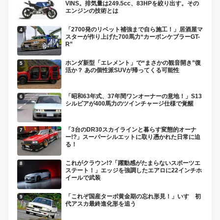
VINS。排気量は249.5cc、83HPを絞り出す。その
エンジンの技術とは
「2700発のリベット補強まで自ら施工！」居酒屋マ
スターが作り上げた700馬力“カーボンケブラーGT-
R”
ホンダ新型「エレメント」で“まさかの観音開き”復
活か？ あの個性派SUVが帰ってくる可能性
「昭和63年式、37年間ワンオーナーの意地！」S13
シルビアが400馬力のツインチャージ仕様で覚醒
「3台のDR30スカイラインと暮らす変態的オーナ
ー!?」スーパーシルエットに取り憑かれた日常に迫
る！
これがクラウン!?「躍動感がたまらないスポーツエ
ステート！」エッジを強調したエアロに22インチホ
イールで武装
「これぞ国産ターボ黄金期の忘れ形見！」いすゞ初
代アスカ最終進化形を追う