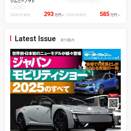
クライスラー・ジープ
ジムニーノマド
スズキ
293
585
2026.07発売
万円
～
2026.06発売
万円
～
Latest Issue
新刊案内