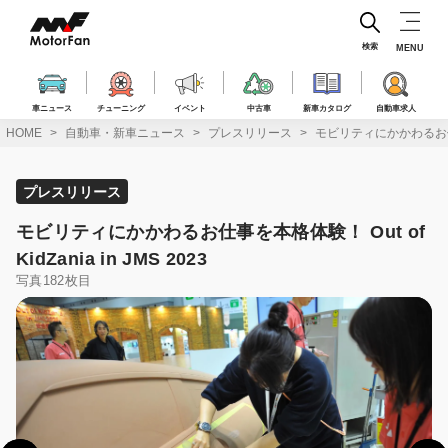
コ
ン
テ
検索
MENU
ン
ツ
へ
車ニュース
チューニング
イベント
中古車
新車カタログ
自動車求人
ス
HOME
自動車・新車ニュース
プレスリリース
モビリティにかかわるお仕事を本格
キ
ッ
プ
プレスリリース
モビリティにかかわるお仕事を本格体験！ Out of
KidZania in JMS 2023
写真182枚目