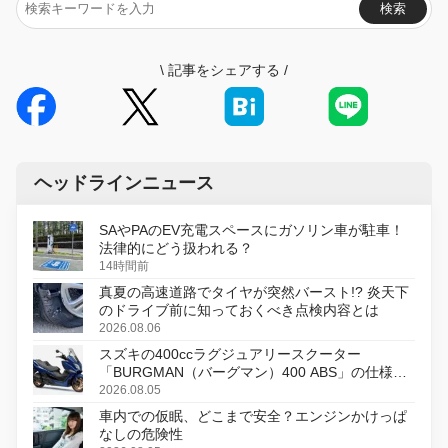
検索
\
記事をシェアする
/
ヘッドラインニュース
SAやPAのEV充電スペースにガソリン車が駐車！
法律的にどう扱われる？
14時間前
真夏の高速道路でタイヤが突然バースト!? 炎天下
のドライブ前に知っておくべき点検内容とは
2026.08.06
スズキの400ccラグジュアリースクーター
「BURGMAN（バーグマン）400 ABS」の仕様を
変更し、8月18日に発売
2026.08.05
車内での仮眠、どこまで安全？エンジンかけっぱ
なしの危険性