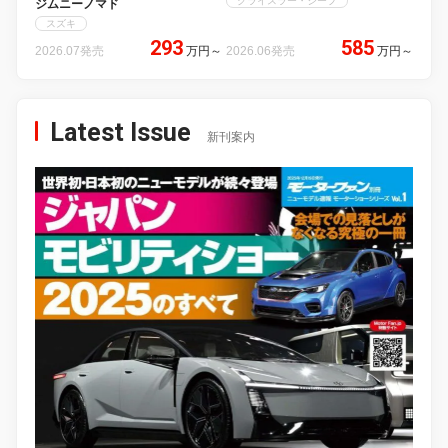
クライスラー・ジープ
ジムニーノマド
スズキ
293
585
2026.07発売
万円
～
2026.06発売
万円
～
Latest Issue
新刊案内