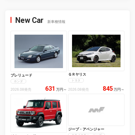
New Car
新車種情報
ＧＲヤリス
プレリュード
トヨタ
ホンダ
631
845
2026.08発売
万円
～
2026.08発売
万円
～
ジープ・アベンジャー