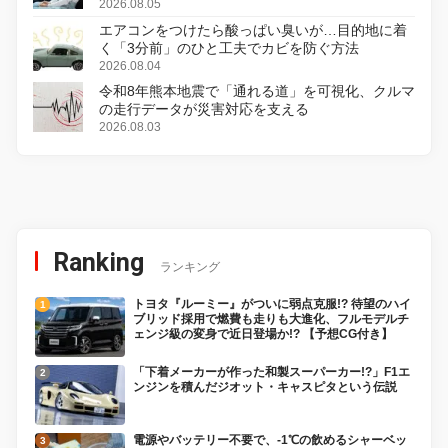
2026.08.05
エアコンをつけたら酸っぱい臭いが…目的地に着
く「3分前」のひと工夫でカビを防ぐ方法
2026.08.04
令和8年熊本地震で「通れる道」を可視化、クルマ
の走行データが災害対応を支える
2026.08.03
Ranking
ランキング
トヨタ『ルーミー』がついに弱点克服!? 待望のハイ
ブリッド採用で燃費も走りも大進化、フルモデルチ
ェンジ級の変身で近日登場か!? 【予想CG付き】
「下着メーカーが作った和製スーパーカー!?」F1エ
ンジンを積んだジオット・キャスピタという伝説
電源やバッテリー不要で、-1℃の飲めるシャーベッ