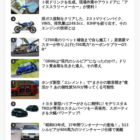
ト状ドリンクを生成。現場作業やアウトドアに「ア
イススラリーメーカー」が便利！
排ガス規制をクリアした、2ストVツインバイク、
VINS。排気量は249.5cc、83HPを絞り出す。その
エンジンの技術とは
「2700発のリベット補強まで自ら施工！」居酒屋マ
スターが作り上げた700馬力“カーボンケブラーGT-
R”
「GR86は“現代のシルビア”になったのか!?」ドリ
フト黄金期を生きた達人、その答え
ホンダ新型「エレメント」で“まさかの観音開き”復
活か？ あの個性派SUVが帰ってくる可能性
トヨタ 新型ハリアーがさらに精悍に! モデリスタ＆
TRDが専用カスタムパーツを一斉発売、スポーティ
さを大幅パワーアップ!
「昭和63年式、37年間ワンオーナーの意地！」S13
シルビアが400馬力のツインチャージ仕様で覚醒