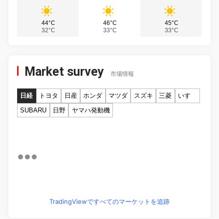
44°C
46°C
45°C
32°C
33°C
33°C
Market survey
市場情報
日経
トヨタ
日産
ホンダ
マツダ
スズキ
三菱
いすゞ
SUBARU
日野
ヤマハ発動機
TradingViewですべてのマーケットを追跡