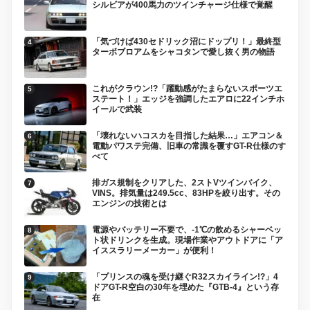
シルビアが400馬力のツインチャージ仕様で覚醒
「気づけば430セドリック沼にドップリ！」最終型
ターボブロアムをシャコタンで愛し抜く男の物語
これがクラウン!?「躍動感がたまらないスポーツエ
ステート！」エッジを強調したエアロに22インチホ
イールで武装
「壊れないハコスカを目指した結果…」エアコン＆
電動パワステ完備、旧車の常識を覆すGT-R仕様のす
べて
排ガス規制をクリアした、2ストVツインバイク、
VINS。排気量は249.5cc、83HPを絞り出す。その
エンジンの技術とは
電源やバッテリー不要で、-1℃の飲めるシャーベッ
ト状ドリンクを生成。現場作業やアウトドアに「ア
イススラリーメーカー」が便利！
「プリンスの魂を受け継ぐR32スカイライン!?」4
ドアGT-R空白の30年を埋めた『GTB-4』という存
在