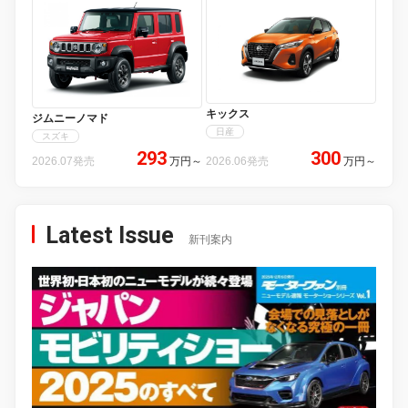
キックス
ジムニーノマド
日産
スズキ
293
300
2026.07発売
万円
～
2026.06発売
万円
～
Latest Issue
新刊案内