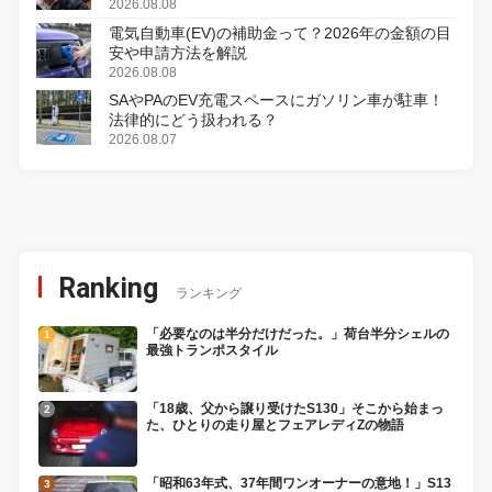
初のデジタルリマスター版で復活
2026.08.08
電気自動車(EV)の補助金って？2026年の金額の目
安や申請方法を解説
2026.08.08
SAやPAのEV充電スペースにガソリン車が駐車！
法律的にどう扱われる？
2026.08.07
Ranking
ランキング
「必要なのは半分だけだった。」荷台半分シェルの
最強トランポスタイル
「18歳、父から譲り受けたS130」そこから始まっ
た、ひとりの走り屋とフェアレディZの物語
「昭和63年式、37年間ワンオーナーの意地！」S13