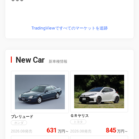
TradingViewですべてのマーケットを追跡
New Car
新車種情報
ＧＲヤリス
プレリュード
トヨタ
ホンダ
631
845
2026.08発売
万円
～
2026.08発売
万円
～