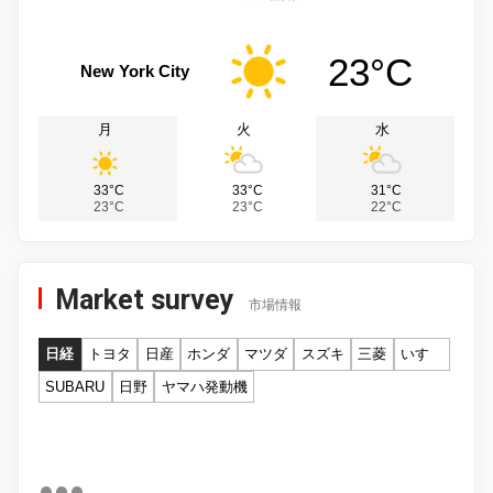
23°C
New York City
月
火
水
33°C
33°C
31°C
23°C
23°C
22°C
Market survey
市場情報
日経
トヨタ
日産
ホンダ
マツダ
スズキ
三菱
いすゞ
SUBARU
日野
ヤマハ発動機