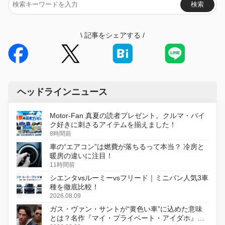
検索
\
記事をシェアする
/
ヘッドラインニュース
Motor-Fan 真夏の読者プレゼント。クルマ・バイ
ク好きに刺さるアイテムを揃えました！
8時間前
車の“エアコン”は燃費が落ちるって本当？ 冷房と
暖房の違いに注目！
11時間前
シエンタvsルーミーvsフリード｜ミニバン人気3車
種を徹底比較！
2026.08.09
ガス・ヴァン・サントが“黄色い車”に込めた意味
とは？名作『マイ・プライベート・アイダホ』が