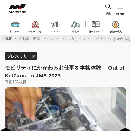
コ
ン
テ
検索
MENU
ン
ツ
へ
車ニュース
チューニング
イベント
中古車
新車カタログ
自動車求人
ス
HOME
自動車・新車ニュース
プレスリリース
モビリティにかかわるお仕事を本格
キ
ッ
プ
プレスリリース
モビリティにかかわるお仕事を本格体験！ Out of
KidZania in JMS 2023
写真155枚目