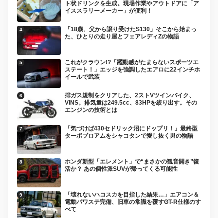
ト状ドリンクを生成。現場作業やアウトドアに「ア
イススラリーメーカー」が便利！
「18歳、父から譲り受けたS130」そこから始まっ
た、ひとりの走り屋とフェアレディZの物語
これがクラウン!?「躍動感がたまらないスポーツエ
ステート！」エッジを強調したエアロに22インチホ
イールで武装
排ガス規制をクリアした、2ストVツインバイク、
VINS。排気量は249.5cc、83HPを絞り出す。その
エンジンの技術とは
「気づけば430セドリック沼にドップリ！」最終型
ターボブロアムをシャコタンで愛し抜く男の物語
ホンダ新型「エレメント」で“まさかの観音開き”復
活か？ あの個性派SUVが帰ってくる可能性
「壊れないハコスカを目指した結果…」エアコン＆
電動パワステ完備、旧車の常識を覆すGT-R仕様のす
べて