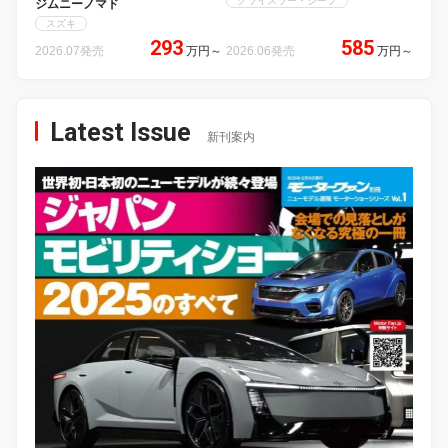
クライスラー・ジープ
ジムニーノマド
スズキ
293
585
2026.07発売
万円
～
2026.06発売
万円
～
Latest Issue
新刊案内