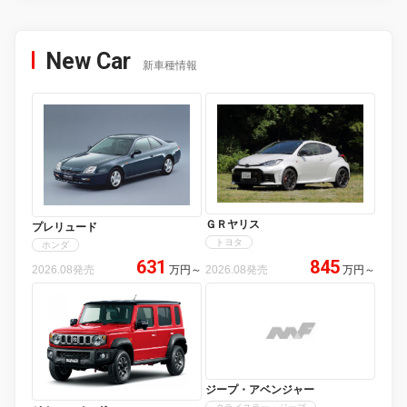
New Car
新車種情報
ＧＲヤリス
プレリュード
トヨタ
ホンダ
631
845
2026.08発売
万円
～
2026.08発売
万円
～
ジープ・アベンジャー