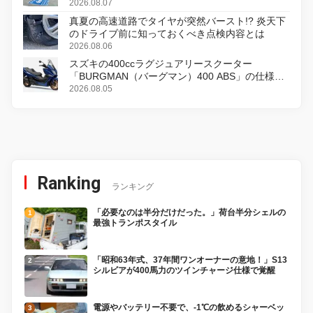
2026.08.07
真夏の高速道路でタイヤが突然バースト!? 炎天下
のドライブ前に知っておくべき点検内容とは
2026.08.06
スズキの400ccラグジュアリースクーター
「BURGMAN（バーグマン）400 ABS」の仕様を
変更し、8月18日に発売
2026.08.05
Ranking
ランキング
「必要なのは半分だけだった。」荷台半分シェルの
最強トランポスタイル
「昭和63年式、37年間ワンオーナーの意地！」S13
シルビアが400馬力のツインチャージ仕様で覚醒
電源やバッテリー不要で、-1℃の飲めるシャーベッ