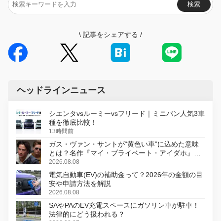
検索
\
記事をシェアする
/
ヘッドラインニュース
シエンタvsルーミーvsフリード｜ミニバン人気3車
種を徹底比較！
13時間前
ガス・ヴァン・サントが“黄色い車”に込めた意味
とは？名作『マイ・プライベート・アイダホ』が
初のデジタルリマスター版で復活
2026.08.08
電気自動車(EV)の補助金って？2026年の金額の目
安や申請方法を解説
2026.08.08
SAやPAのEV充電スペースにガソリン車が駐車！
法律的にどう扱われる？