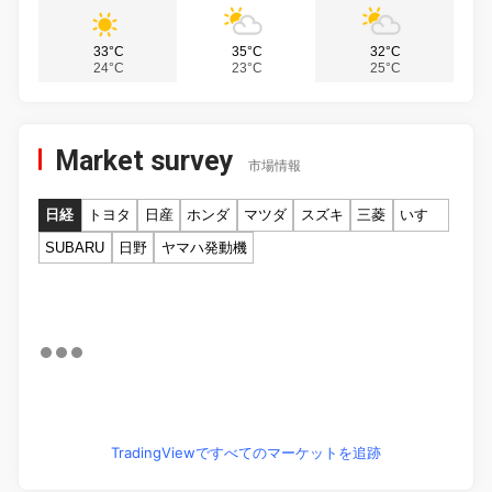
33°C
35°C
32°C
24°C
23°C
25°C
Market survey
市場情報
日経
トヨタ
日産
ホンダ
マツダ
スズキ
三菱
いすゞ
SUBARU
日野
ヤマハ発動機
TradingViewですべてのマーケットを追跡