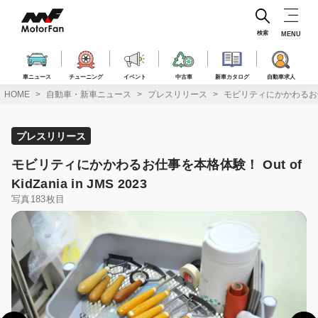
コ
ン
テ
検索
MENU
ン
ツ
へ
車ニュース
チューニング
イベント
中古車
新車カタログ
自動車求人
ス
HOME
自動車・新車ニュース
プレスリリース
モビリティにかかわるお仕事を本格
キ
ッ
プ
プレスリリース
モビリティにかかわるお仕事を本格体験！ Out of
KidZania in JMS 2023
写真183枚目