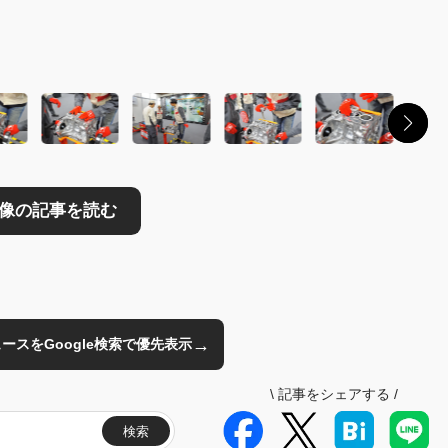
読む
→
のニュースをGoogle検索で優先表示
\
記事をシェアする
/
検索