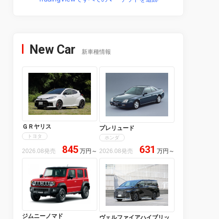
New Car
新車種情報
ＧＲヤリス
プレリュード
トヨタ
ホンダ
845
631
2026.08発売
万円
～
2026.08発売
万円
～
ジムニーノマド
ヴェルファイアハイブリッ