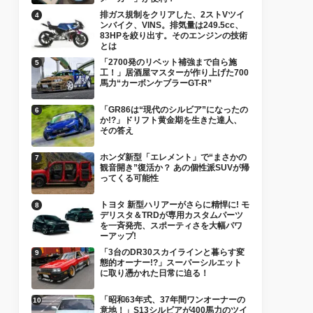
排ガス規制をクリアした、2ストVツイ
ンバイク、VINS。排気量は249.5cc、
83HPを絞り出す。そのエンジンの技術
とは
「2700発のリベット補強まで自ら施
工！」居酒屋マスターが作り上げた700
馬力“カーボンケブラーGT-R”
「GR86は“現代のシルビア”になったの
か!?」ドリフト黄金期を生きた達人、
その答え
ホンダ新型「エレメント」で“まさかの
観音開き”復活か？ あの個性派SUVが帰
ってくる可能性
トヨタ 新型ハリアーがさらに精悍に! モ
デリスタ＆TRDが専用カスタムパーツ
を一斉発売、スポーティさを大幅パワ
ーアップ!
「3台のDR30スカイラインと暮らす変
態的オーナー!?」スーパーシルエット
に取り憑かれた日常に迫る！
「昭和63年式、37年間ワンオーナーの
意地！」S13シルビアが400馬力のツイ