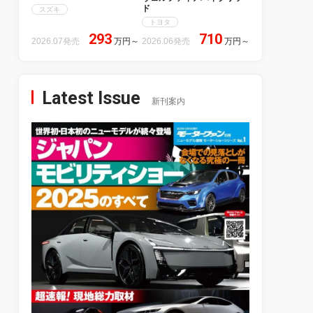
ド
スズキ
トヨタ
293
710
2026.07発売
万円
～
2026.06発売
万円
～
Latest Issue
新刊案内