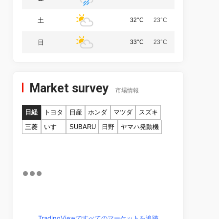
土
32°C
23°C
日
33°C
23°C
Market survey
市場情報
日経
トヨタ
日産
ホンダ
マツダ
スズキ
三菱
いすゞ
SUBARU
日野
ヤマハ発動機
TradingViewですべてのマーケットを追跡