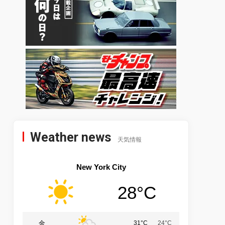
Weather news
天気情報
New York City
28°C
金
31°C
24°C