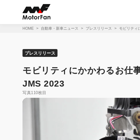
コ
ン
テ
ン
ツ
HOME
自動車・新車ニュース
プレスリリース
モビリティにかか
へ
ス
キ
ッ
プレスリリース
プ
モビリティにかかわるお仕事を本格体
JMS 2023
写真110枚目