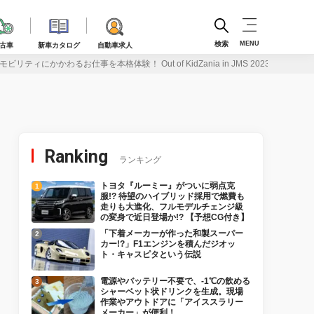
検索
MENU
古車
新車カタログ
自動車求人
リティにかかわるお仕事を本格体験！ Out of KidZania in JMS 2023
Ranking
ランキング
トヨタ『ルーミー』がついに弱点克
服!? 待望のハイブリッド採用で燃費も
走りも大進化、フルモデルチェンジ級
の変身で近日登場か!? 【予想CG付き】
「下着メーカーが作った和製スーパー
カー!?」F1エンジンを積んだジオッ
ト・キャスピタという伝説
電源やバッテリー不要で、-1℃の飲める
シャーベット状ドリンクを生成。現場
作業やアウトドアに「アイススラリー
メーカー」が便利！