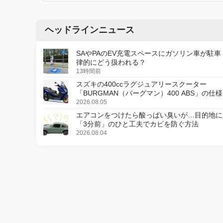
ヘッドラインニュース
SAやPAのEV充電スペースにガソリン車が駐車
律的にどう扱われる？
13時間前
スズキの400ccラグジュアリースクーター
「BURGMAN（バーグマン）400 ABS」の仕
更し、8月18日に発売
2026.08.05
エアコンをつけたら酸っぱい臭いが…目的地に
「3分前」のひと工夫でカビを防ぐ方法
2026.08.04