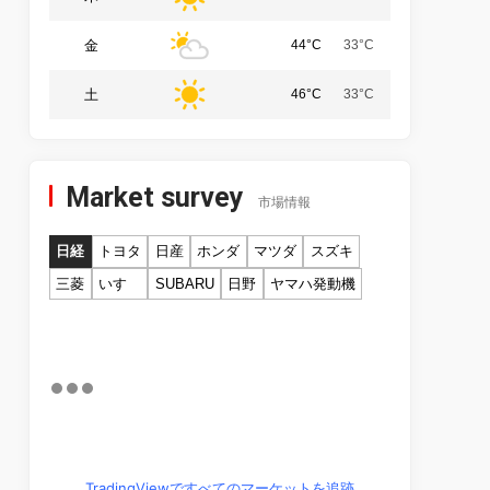
金
44°C
33°C
土
46°C
33°C
Market survey
市場情報
日経
トヨタ
日産
ホンダ
マツダ
スズキ
三菱
いすゞ
SUBARU
日野
ヤマハ発動機
TradingViewですべてのマーケットを追跡