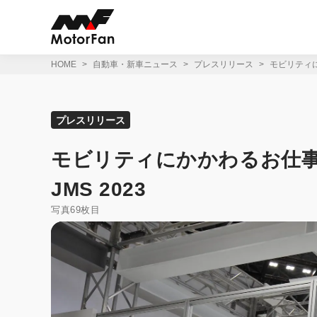
コ
ン
テ
ン
ツ
HOME
自動車・新車ニュース
プレスリリース
モビリティにかか
へ
ス
キ
ッ
プレスリリース
プ
モビリティにかかわるお仕事を本格体
JMS 2023
写真69枚目