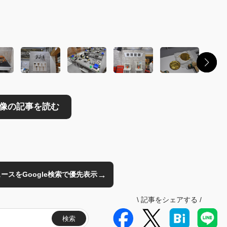
読む
→
のニュースをGoogle検索で優先表示
\
記事をシェアする
/
検索