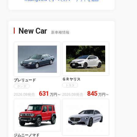
New Car
新車種情報
ＧＲヤリス
プレリュード
トヨタ
ホンダ
631
845
2026.08発売
万円
～
2026.08発売
万円
～
ジムニーノマド