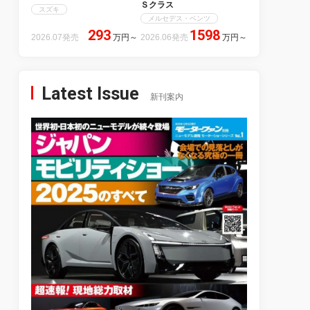
Ｓクラス
スズキ
メルセデス・ベンツ
293
1598
2026.07発売
万円
～
2026.06発売
万円
～
Latest Issue
新刊案内