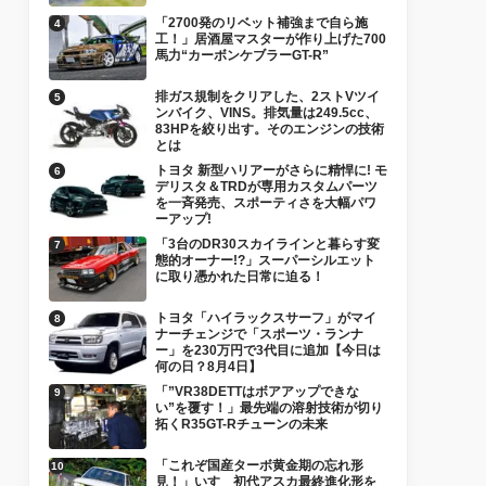
「2700発のリベット補強まで自ら施
工！」居酒屋マスターが作り上げた700
馬力“カーボンケブラーGT-R”
排ガス規制をクリアした、2ストVツイ
ンバイク、VINS。排気量は249.5cc、
83HPを絞り出す。そのエンジンの技術
とは
トヨタ 新型ハリアーがさらに精悍に! モ
デリスタ＆TRDが専用カスタムパーツ
を一斉発売、スポーティさを大幅パワ
ーアップ!
「3台のDR30スカイラインと暮らす変
態的オーナー!?」スーパーシルエット
に取り憑かれた日常に迫る！
トヨタ「ハイラックスサーフ」がマイ
ナーチェンジで「スポーツ・ランナ
ー」を230万円で3代目に追加【今日は
何の日？8月4日】
「”VR38DETTはボアアップできな
い”を覆す！」最先端の溶射技術が切り
拓くR35GT-Rチューンの未来
「これぞ国産ターボ黄金期の忘れ形
見！」いすゞ初代アスカ最終進化形を