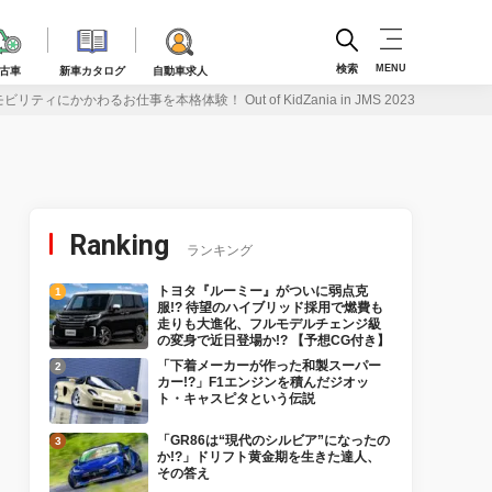
検索
MENU
古車
新車カタログ
自動車求人
ティにかかわるお仕事を本格体験！ Out of KidZania in JMS 2023
Ranking
ランキング
トヨタ『ルーミー』がついに弱点克
服!? 待望のハイブリッド採用で燃費も
走りも大進化、フルモデルチェンジ級
の変身で近日登場か!? 【予想CG付き】
「下着メーカーが作った和製スーパー
カー!?」F1エンジンを積んだジオッ
ト・キャスピタという伝説
「GR86は“現代のシルビア”になったの
か!?」ドリフト黄金期を生きた達人、
その答え