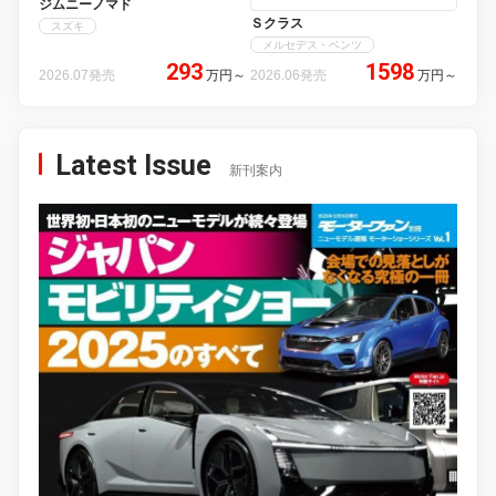
ジムニーノマド
Ｓクラス
スズキ
メルセデス・ベンツ
293
1598
2026.07発売
万円
～
2026.06発売
万円
～
Latest Issue
新刊案内