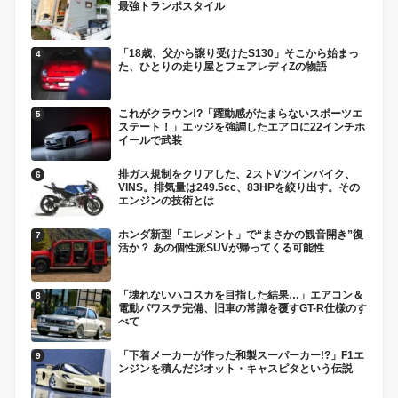
最強トランポスタイル
「18歳、父から譲り受けたS130」そこから始まっ
た、ひとりの走り屋とフェアレディZの物語
これがクラウン!?「躍動感がたまらないスポーツエ
ステート！」エッジを強調したエアロに22インチホ
イールで武装
排ガス規制をクリアした、2ストVツインバイク、
VINS。排気量は249.5cc、83HPを絞り出す。その
エンジンの技術とは
ホンダ新型「エレメント」で“まさかの観音開き”復
活か？ あの個性派SUVが帰ってくる可能性
「壊れないハコスカを目指した結果…」エアコン＆
電動パワステ完備、旧車の常識を覆すGT-R仕様のす
べて
「下着メーカーが作った和製スーパーカー!?」F1エ
ンジンを積んだジオット・キャスピタという伝説