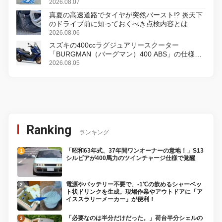
2026.08.07
真夏の高速道路でタイヤが突然バースト!? 炎天下
のドライブ前に知っておくべき点検内容とは
2026.08.06
スズキの400ccラグジュアリースクーター
「BURGMAN（バーグマン）400 ABS」の仕様を
変更し、8月18日に発売
2026.08.05
Ranking
ランキング
「昭和63年式、37年間ワンオーナーの意地！」S13
シルビアが400馬力のツインチャージ仕様で覚醒
電源やバッテリー不要で、-1℃の飲めるシャーベッ
ト状ドリンクを生成。現場作業やアウトドアに「ア
イススラリーメーカー」が便利！
「必要なのは半分だけだった。」荷台半分シェルの