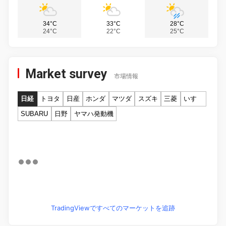
34°C
33°C
28°C
24°C
22°C
25°C
Market survey
市場情報
日経
トヨタ
日産
ホンダ
マツダ
スズキ
三菱
いすゞ
SUBARU
日野
ヤマハ発動機
TradingViewですべてのマーケットを追跡