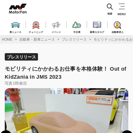
コ
ン
テ
検索
MENU
ン
ツ
へ
車ニュース
チューニング
イベント
中古車
新車カタログ
自動車求人
ス
HOME
自動車・新車ニュース
プレスリリース
モビリティにかかわるお仕事を本格
キ
ッ
プ
プレスリリース
モビリティにかかわるお仕事を本格体験！ Out of
KidZania in JMS 2023
写真185枚目