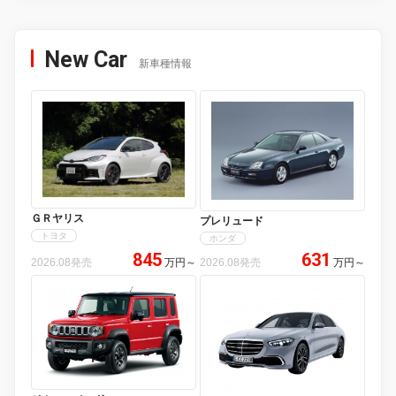
New Car
新車種情報
ＧＲヤリス
プレリュード
トヨタ
ホンダ
845
631
2026.08発売
万円
～
2026.08発売
万円
～