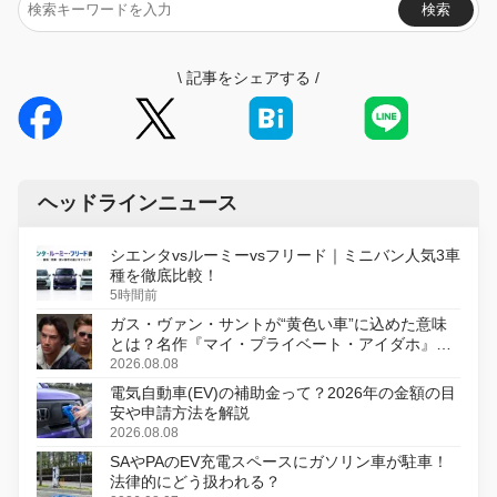
検索
\
記事をシェアする
/
ヘッドラインニュース
シエンタvsルーミーvsフリード｜ミニバン人気3車
種を徹底比較！
5時間前
ガス・ヴァン・サントが“黄色い車”に込めた意味
とは？名作『マイ・プライベート・アイダホ』が
初のデジタルリマスター版で復活
2026.08.08
電気自動車(EV)の補助金って？2026年の金額の目
安や申請方法を解説
2026.08.08
SAやPAのEV充電スペースにガソリン車が駐車！
法律的にどう扱われる？