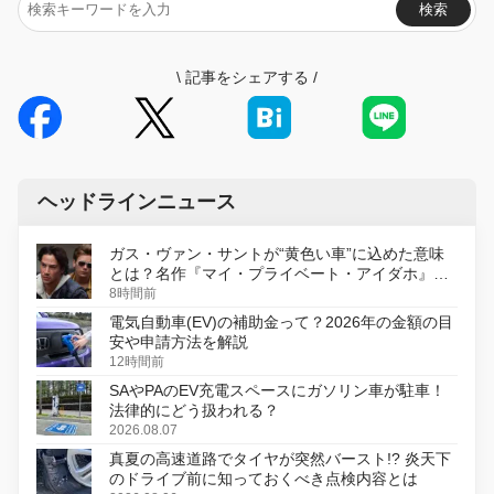
検索
\
記事をシェアする
/
ヘッドラインニュース
ガス・ヴァン・サントが“黄色い車”に込めた意味
とは？名作『マイ・プライベート・アイダホ』が
初のデジタルリマスター版で復活
8時間前
電気自動車(EV)の補助金って？2026年の金額の目
安や申請方法を解説
12時間前
SAやPAのEV充電スペースにガソリン車が駐車！
法律的にどう扱われる？
2026.08.07
真夏の高速道路でタイヤが突然バースト!? 炎天下
のドライブ前に知っておくべき点検内容とは