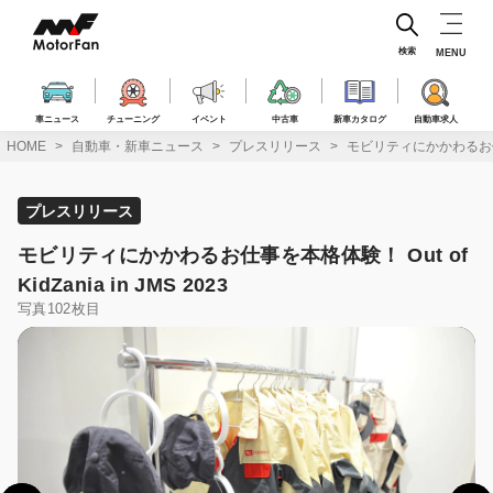
コ
ン
テ
検索
MENU
ン
ツ
へ
車ニュース
チューニング
イベント
中古車
新車カタログ
自動車求人
ス
HOME
自動車・新車ニュース
プレスリリース
モビリティにかかわるお仕事を本格
キ
ッ
プ
プレスリリース
モビリティにかかわるお仕事を本格体験！ Out of
KidZania in JMS 2023
写真102枚目