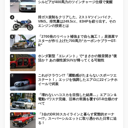
シルビアが400馬力のツインチャージ仕様で覚醒
排ガス規制をクリアした、2ストVツインバイク、
VINS。排気量は249.5cc、83HPを絞り出す。その
エンジンの技術とは
「2700発のリベット補強まで自ら施工！」居酒屋マ
スターが作り上げた700馬力“カーボンケブラーGT-
R”
ホンダ新型「エレメント」で“まさかの観音開き”復
活か？ あの個性派SUVが帰ってくる可能性
これがクラウン!?「躍動感がたまらないスポーツエ
ステート！」エッジを強調したエアロに22インチホ
イールで武装
「壊れないハコスカを目指した結果…」エアコン＆
電動パワステ完備、旧車の常識を覆すGT-R仕様のす
べて
「3台のDR30スカイラインと暮らす変態的オーナ
ー!?」スーパーシルエットに取り憑かれた日常に迫
る！