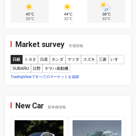
45°C
44°C
38°C
33°C
32°C
33°C
Market survey
市場情報
日経
トヨタ
日産
ホンダ
マツダ
スズキ
三菱
いすゞ
SUBARU
日野
ヤマハ発動機
TradingViewですべてのマーケットを追跡
New Car
新車種情報