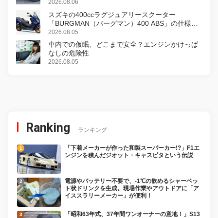
2026.08.06
スズキの400ccラグジュアリースクーター
「BURGMAN（バーグマン）400 ABS」の仕様を
変更し、8月18日に発売
2026.08.05
車内での仮眠、どこまで安全？エンジンかけっぱ
なしの危険性
2026.08.05
Ranking
ランキング
「下着メーカーが作った和製スーパーカー!?」F1エ
ンジンを積んだジオット・キャスピタという伝説
電源やバッテリー不要で、-1℃の飲めるシャーベッ
ト状ドリンクを生成。現場作業やアウトドアに「ア
イススラリーメーカー」が便利！
「昭和63年式、37年間ワンオーナーの意地！」S13