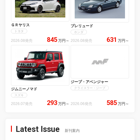
ＧＲヤリス
プレリュード
トヨタ
ホンダ
845
631
2026.08発売
万円
～
2026.08発売
万円
～
ジープ・アベンジャー
クライスラー・ジープ
ジムニーノマド
スズキ
293
585
2026.07発売
万円
～
2026.06発売
万円
～
Latest Issue
新刊案内