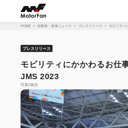
コ
ン
テ
ン
ツ
HOME
自動車・新車ニュース
プレスリリース
モビリティにかか
へ
ス
キ
ッ
プレスリリース
プ
モビリティにかかわるお仕事を本格体
JMS 2023
写真2枚目