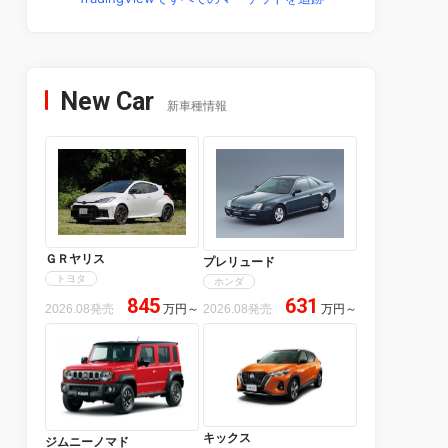
New Car
新車種情報
ＧＲヤリス
プレリュード
トヨタ
ホンダ
845
631
2026.08発売
万円
～
2026.08発売
万円
～
キックス
ジムニーノマド