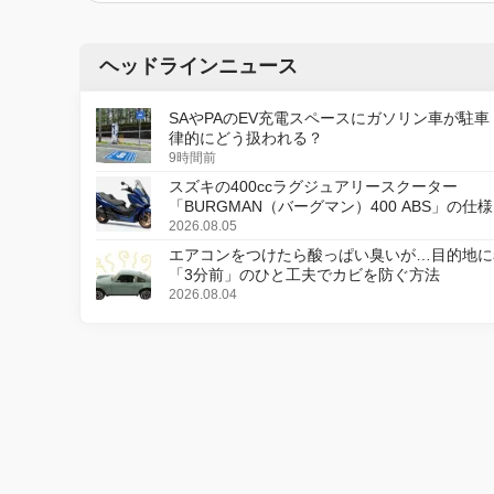
ヘッドラインニュース
SAやPAのEV充電スペースにガソリン車が駐車
律的にどう扱われる？
9時間前
スズキの400ccラグジュアリースクーター
「BURGMAN（バーグマン）400 ABS」の仕
更し、8月18日に発売
2026.08.05
エアコンをつけたら酸っぱい臭いが…目的地に
「3分前」のひと工夫でカビを防ぐ方法
2026.08.04