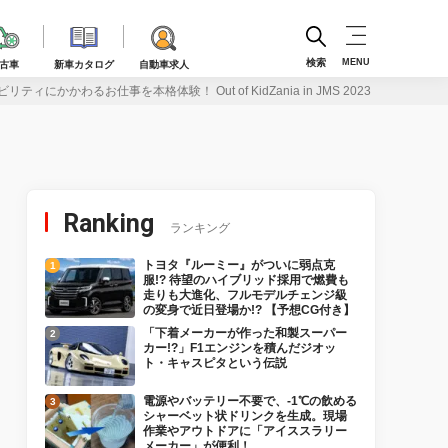
検索
MENU
古車
新車カタログ
自動車求人
ィにかかわるお仕事を本格体験！ Out of KidZania in JMS 2023
Ranking
ランキング
トヨタ『ルーミー』がついに弱点克
服!? 待望のハイブリッド採用で燃費も
走りも大進化、フルモデルチェンジ級
の変身で近日登場か!? 【予想CG付き】
「下着メーカーが作った和製スーパー
カー!?」F1エンジンを積んだジオッ
ト・キャスピタという伝説
電源やバッテリー不要で、-1℃の飲める
シャーベット状ドリンクを生成。現場
作業やアウトドアに「アイススラリー
メーカー」が便利！