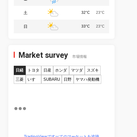
土
32°C
23°C
日
33°C
23°C
Market survey
市場情報
日経
トヨタ
日産
ホンダ
マツダ
スズキ
三菱
いすゞ
SUBARU
日野
ヤマハ発動機
TradingViewですべてのマーケットを追跡