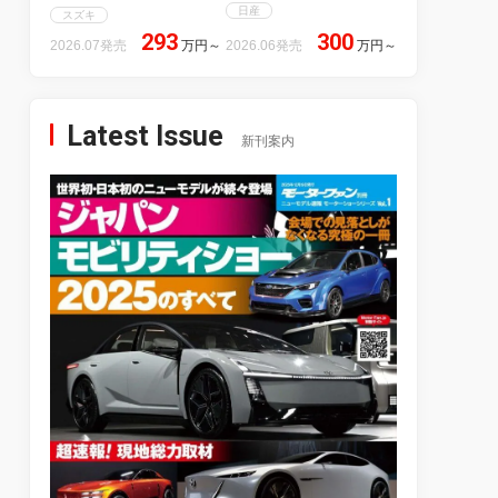
日産
スズキ
293
300
2026.07発売
万円
～
2026.06発売
万円
～
Latest Issue
新刊案内