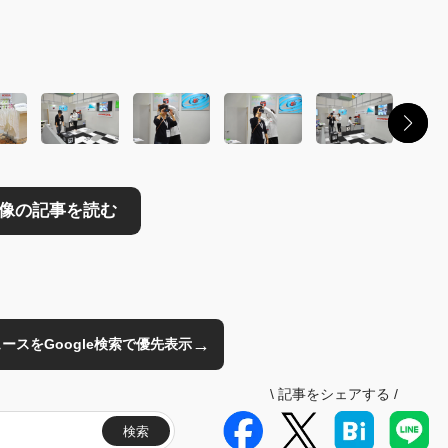
読む
→
のニュースをGoogle検索で優先表示
\
記事をシェアする
/
検索