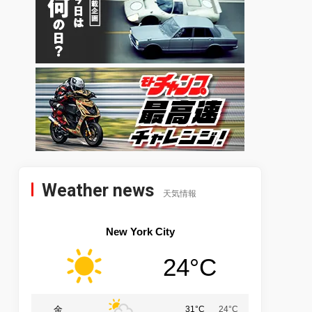
Weather news
天気情報
New York City
24°C
金
31°C
24°C