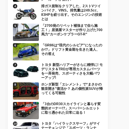
排ガス規制をクリアした、2ストVツイ
ンバイク、VINS。排気量は249.5cc、
83HPを絞り出す。そのエンジンの技術
とは
「2700発のリベット補強まで自ら施
工！」居酒屋マスターが作り上げた700
馬力“カーボンケブラーGT-R”
「GR86は“現代のシルビア”になったの
か!?」ドリフト黄金期を生きた達人、
その答え
トヨタ 新型ハリアーがさらに精悍に! モ
デリスタ＆TRDが専用カスタムパーツ
を一斉発売、スポーティさを大幅パワ
ーアップ!
ホンダ新型「エレメント」で“まさかの
観音開き”復活か？ あの個性派SUVが帰
ってくる可能性
「3台のDR30スカイラインと暮らす変
態的オーナー!?」スーパーシルエット
に取り憑かれた日常に迫る！
トヨタ「ハイラックスサーフ」がマイ
ナーチェンジで「スポーツ・ランナ