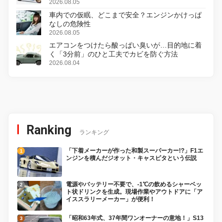
変更し、8月18日に発売
2026.08.05
車内での仮眠、どこまで安全？エンジンかけっぱ
なしの危険性
2026.08.05
エアコンをつけたら酸っぱい臭いが…目的地に着
く「3分前」のひと工夫でカビを防ぐ方法
2026.08.04
Ranking
ランキング
「下着メーカーが作った和製スーパーカー!?」F1エ
ンジンを積んだジオット・キャスピタという伝説
電源やバッテリー不要で、-1℃の飲めるシャーベッ
ト状ドリンクを生成。現場作業やアウトドアに「ア
イススラリーメーカー」が便利！
「昭和63年式、37年間ワンオーナーの意地！」S13