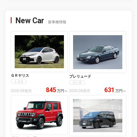
New Car
新車種情報
ＧＲヤリス
プレリュード
トヨタ
ホンダ
845
631
2026.08発売
万円
～
2026.08発売
万円
～