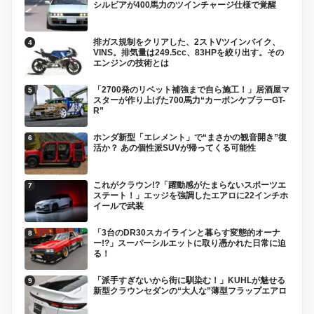
シルビアが400馬力のツインチャージ仕様で覚醒
排ガス規制をクリアした、2ストVツインバイク、
VINS。排気量は249.5cc、83HPを絞り出す。その
エンジンの技術とは
「2700発のリベット補強まで自ら施工！」居酒屋マ
スターが作り上げた700馬力“カーボンケブラーGT-
R”
ホンダ新型「エレメント」で“まさかの観音開き”復
活か？ あの個性派SUVが帰ってくる可能性
これがクラウン!?「躍動感がたまらないスポーツエ
ステート！」エッジを強調したエアロに22インチホ
イールで武装
「3台のDR30スカイラインと暮らす変態的オーナ
ー!?」スーパーシルエットに取り憑かれた日常に迫
る！
「派手すぎないから街に馴染む！」KUHLが魅せる
新型クラウンセダンの“大人な”薄型フラップエアロ