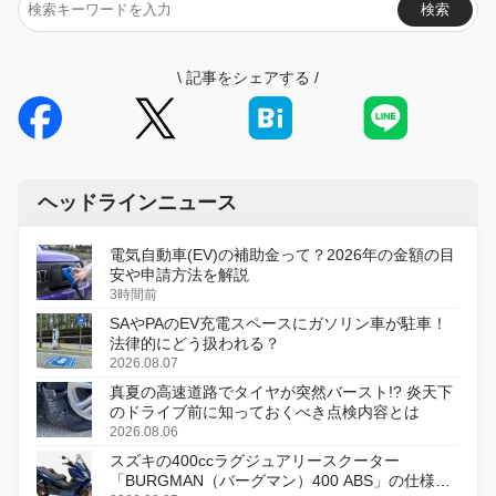
検索
\
記事をシェアする
/
ヘッドラインニュース
電気自動車(EV)の補助金って？2026年の金額の目
安や申請方法を解説
3時間前
SAやPAのEV充電スペースにガソリン車が駐車！
法律的にどう扱われる？
2026.08.07
真夏の高速道路でタイヤが突然バースト!? 炎天下
のドライブ前に知っておくべき点検内容とは
2026.08.06
スズキの400ccラグジュアリースクーター
「BURGMAN（バーグマン）400 ABS」の仕様を