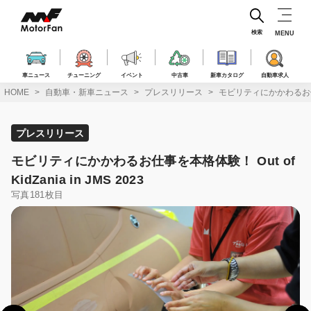
コ
ン
テ
検索
MENU
ン
ツ
へ
車ニュース
チューニング
イベント
中古車
新車カタログ
自動車求人
ス
HOME
自動車・新車ニュース
プレスリリース
モビリティにかかわるお仕事を本格
キ
ッ
プ
プレスリリース
モビリティにかかわるお仕事を本格体験！ Out of
KidZania in JMS 2023
写真181枚目