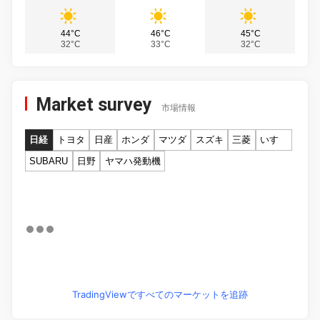
44°C
46°C
45°C
32°C
33°C
32°C
Market survey
市場情報
日経
トヨタ
日産
ホンダ
マツダ
スズキ
三菱
いすゞ
SUBARU
日野
ヤマハ発動機
TradingViewですべてのマーケットを追跡