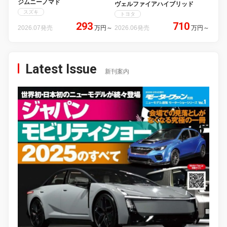
ジムニーノマド
ヴェルファイアハイブリッド
スズキ
トヨタ
293
710
2026.07発売
万円
～
2026.06発売
万円
～
Latest Issue
新刊案内