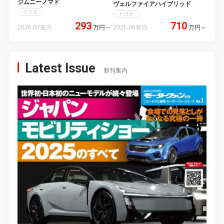
ジムニーノマド
ヴェルファイアハイブリッド
スズキ
トヨタ
293
710
2026.07発売
万円
～
2026.06発売
万円
～
Latest Issue
新刊案内