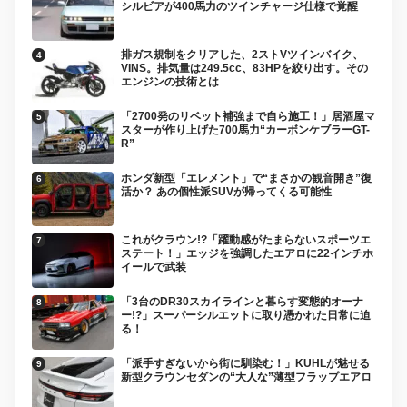
シルビアが400馬力のツインチャージ仕様で覚醒
排ガス規制をクリアした、2ストVツインバイク、
VINS。排気量は249.5cc、83HPを絞り出す。その
エンジンの技術とは
「2700発のリベット補強まで自ら施工！」居酒屋マ
スターが作り上げた700馬力“カーボンケブラーGT-
R”
ホンダ新型「エレメント」で“まさかの観音開き”復
活か？ あの個性派SUVが帰ってくる可能性
これがクラウン!?「躍動感がたまらないスポーツエ
ステート！」エッジを強調したエアロに22インチホ
イールで武装
「3台のDR30スカイラインと暮らす変態的オーナ
ー!?」スーパーシルエットに取り憑かれた日常に迫
る！
「派手すぎないから街に馴染む！」KUHLが魅せる
新型クラウンセダンの“大人な”薄型フラップエアロ