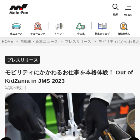
コ
ン
テ
検索
MENU
ン
ツ
へ
車ニュース
チューニング
イベント
中古車
新車カタログ
自動車求人
ス
HOME
自動車・新車ニュース
プレスリリース
モビリティにかかわるお仕事を本格
キ
ッ
プ
プレスリリース
モビリティにかかわるお仕事を本格体験！ Out of
KidZania in JMS 2023
写真59枚目