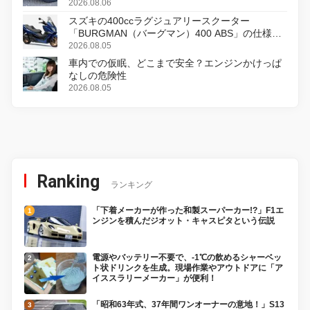
2026.08.06
スズキの400ccラグジュアリースクーター
「BURGMAN（バーグマン）400 ABS」の仕様を
変更し、8月18日に発売
2026.08.05
車内での仮眠、どこまで安全？エンジンかけっぱ
なしの危険性
2026.08.05
Ranking
ランキング
「下着メーカーが作った和製スーパーカー!?」F1エ
ンジンを積んだジオット・キャスピタという伝説
電源やバッテリー不要で、-1℃の飲めるシャーベッ
ト状ドリンクを生成。現場作業やアウトドアに「ア
イススラリーメーカー」が便利！
「昭和63年式、37年間ワンオーナーの意地！」S13