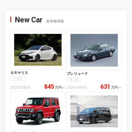
New Car
新車種情報
ＧＲヤリス
プレリュード
トヨタ
ホンダ
845
631
2026.08発売
万円
～
2026.08発売
万円
～