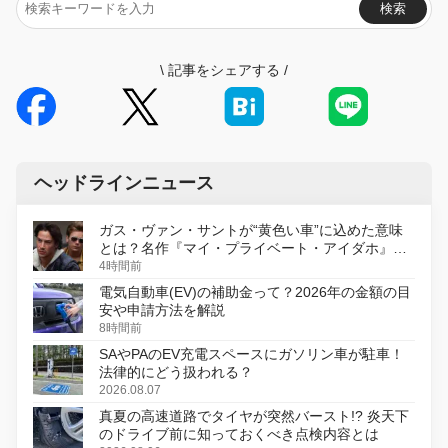
検索
\
記事をシェアする
/
ヘッドラインニュース
ガス・ヴァン・サントが“黄色い車”に込めた意味
とは？名作『マイ・プライベート・アイダホ』が
初のデジタルリマスター版で復活
4時間前
電気自動車(EV)の補助金って？2026年の金額の目
安や申請方法を解説
8時間前
SAやPAのEV充電スペースにガソリン車が駐車！
法律的にどう扱われる？
2026.08.07
真夏の高速道路でタイヤが突然バースト!? 炎天下
のドライブ前に知っておくべき点検内容とは