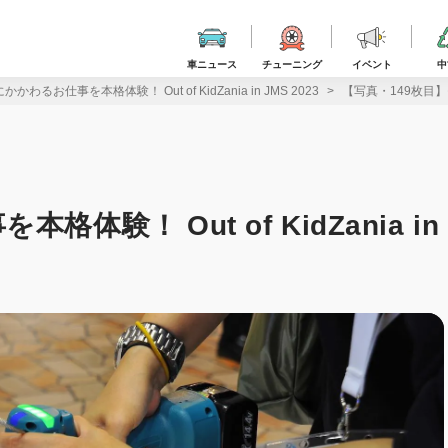
車ニュース
チューニング
イベント
中
わるお仕事を本格体験！ Out of KidZania in JMS 2023
【写真・149枚目】モビ
験！ Out of KidZania in