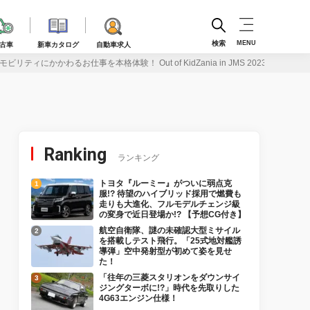
検索
MENU
古車
新車カタログ
自動車求人
リティにかかわるお仕事を本格体験！ Out of KidZania in JMS 2023
Ranking
ランキング
トヨタ『ルーミー』がついに弱点克
服!? 待望のハイブリッド採用で燃費も
走りも大進化、フルモデルチェンジ級
の変身で近日登場か!? 【予想CG付き】
航空自衛隊、謎の未確認大型ミサイル
を搭載しテスト飛行。「25式地対艦誘
導弾」空中発射型が初めて姿を見せ
た！
「往年の三菱スタリオンをダウンサイ
ジングターボに!?」時代を先取りした
4G63エンジン仕様！