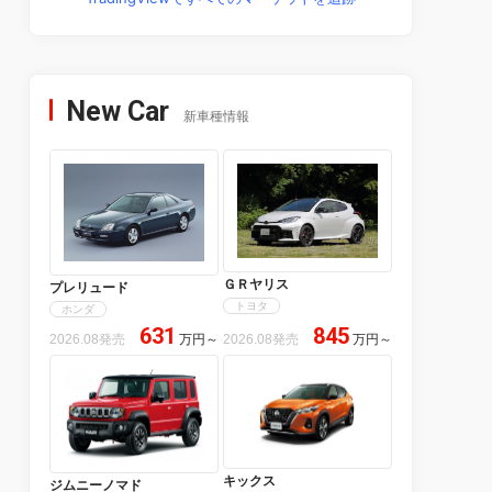
New Car
新車種情報
ＧＲヤリス
プレリュード
トヨタ
ホンダ
631
845
2026.08発売
万円
～
2026.08発売
万円
～
キックス
ジムニーノマド