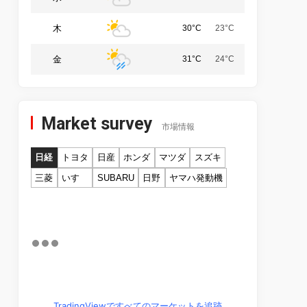
木
30°C
23°C
金
31°C
24°C
Market survey
市場情報
日経
トヨタ
日産
ホンダ
マツダ
スズキ
三菱
いすゞ
SUBARU
日野
ヤマハ発動機
TradingViewですべてのマーケットを追跡