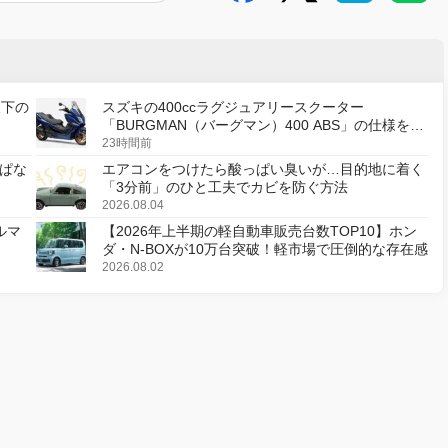
天下の
スズキの400ccラグジュアリースクーター
「BURGMAN（バーグマン）400 ABS」の仕様を変
更し、8月18日に発売
23時間前
ぱな
エアコンをつけたら酸っぱい臭いが…目的地に着く
「3分前」のひと工夫でカビを防ぐ方法
2026.08.04
ルマ
【2026年上半期の軽自動車販売台数TOP10】ホン
ダ・N-BOXが10万台突破！軽市場で圧倒的な存在感
2026.08.02