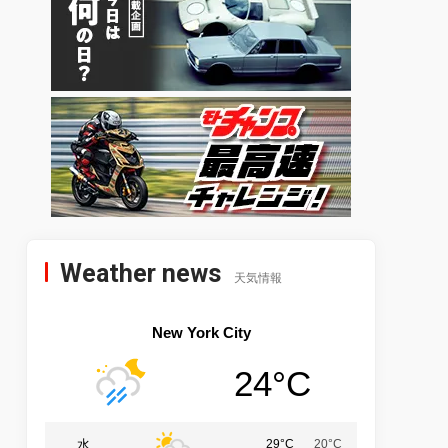
Weather news
天気情報
New York City
24°C
水
29°C
20°C