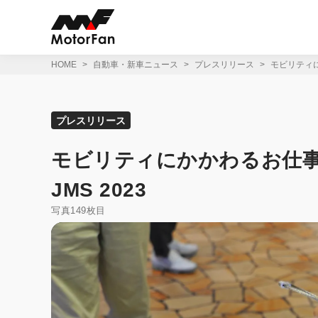
コ
ン
テ
ン
ツ
HOME
自動車・新車ニュース
プレスリリース
モビリティにかか
へ
ス
キ
ッ
プレスリリース
プ
モビリティにかかわるお仕事を本格体
JMS 2023
写真149枚目