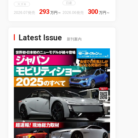
日産
スズキ
293
300
2026.07発売
万円
～
2026.06発売
万円
～
Latest Issue
新刊案内