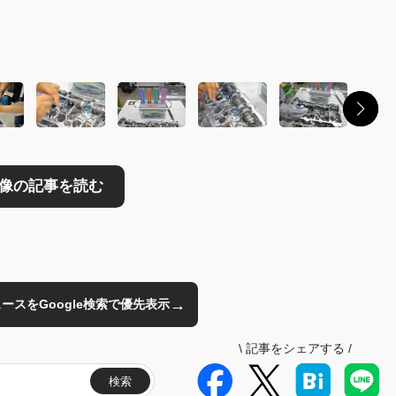
読む
→
のニュースをGoogle検索で優先表示
\
記事をシェアする
/
検索