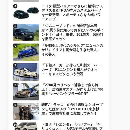
トヨタ 新型ハリアーがさらに精悍に! モ
デリスタ＆TRDが専用カスタムパーツ
を一斉発売、スポーティさを大幅パワ
ーアップ!
「ジムニーノマド」の“弱点”は本当
か？ 買う前に知っておきたい5つのポイ
ント！小回り、燃費、101馬力、5速MT
を徹底チェック
「GR86は“現代のシルビア”になったの
か!?」ドリフト黄金期を生きた達人、
その答え
「下着メーカーが作った和製スーパー
カー!?」F1エンジンを積んだジオッ
ト・キャスピタという伝説
「2700発のリベット補強まで自ら施
工！」居酒屋マスターが作り上げた700
馬力“カーボンケブラーGT-R”
軽EV「ラッコ」の受注速報は？ オープ
ンしたばかりの「BYD AUTO 東京杉
並」で東福寺社長に直撃してみた！
トヨタ『シエンタ』『ハリアー』『ヤ
リスクロス』、人気3モデルが同時にア