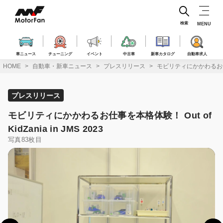
コ
ン
テ
検索
MENU
ン
ツ
へ
車ニュース
チューニング
イベント
中古車
新車カタログ
自動車求人
ス
HOME
自動車・新車ニュース
プレスリリース
モビリティにかかわるお仕事を本格
キ
ッ
プ
プレスリリース
モビリティにかかわるお仕事を本格体験！ Out of
KidZania in JMS 2023
写真83枚目