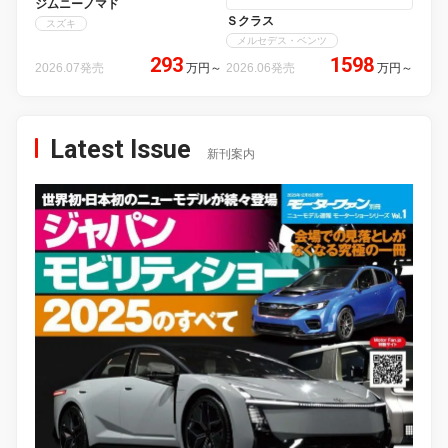
ジムニーノマド
Ｓクラス
スズキ
メルセデス・ベンツ
293
1598
2026.07発売
万円
～
2026.06発売
万円
～
Latest Issue
新刊案内