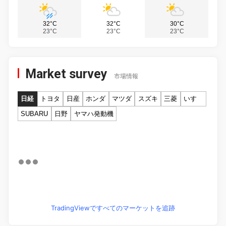
32°C
32°C
30°C
23°C
23°C
23°C
Market survey
市場情報
日経
トヨタ
日産
ホンダ
マツダ
スズキ
三菱
いすゞ
SUBARU
日野
ヤマハ発動機
TradingViewですべてのマーケットを追跡