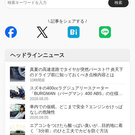
検索
\
記事をシェアする
/
ヘッドラインニュース
真夏の高速道路でタイヤが突然バースト!? 炎天下
のドライブ前に知っておくべき点検内容とは
10時間前
スズキの400ccラグジュアリースクーター
「BURGMAN（バーグマン）400 ABS」の仕様を
変更し、8月18日に発売
2026.08.05
車内での仮眠、どこまで安全？エンジンかけっぱ
なしの危険性
2026.08.05
エアコンをつけたら酸っぱい臭いが…目的地に着
く「3分前」のひと工夫でカビを防ぐ方法