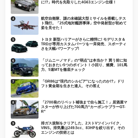
に!?」時代を先取りした4G63エンジン仕様！
航空自衛隊、謎の未確認大型ミサイルを搭載しテス
ト飛行。「25式地対艦誘導弾」空中発射型が初めて
姿を見せた！
トヨタ 新型ハリアーがさらに精悍に! モデリスタ＆
TRDが専用カスタムパーツを一斉発売、スポーティ
さを大幅パワーアップ!
「ジムニーノマド」の“弱点”は本当か？ 買う前に知
っておきたい5つのポイント！小回り、燃費、101馬
力、5速MTを徹底チェック
「GR86は“現代のシルビア”になったのか!?」ドリ
フト黄金期を生きた達人、その答え
「2700発のリベット補強まで自ら施工！」居酒屋マ
スターが作り上げた700馬力“カーボンケブラーGT-
R”
排ガス規制をクリアした、2ストVツインバイク、
VINS。排気量は249.5cc、83HPを絞り出す。その
エンジンの技術とは