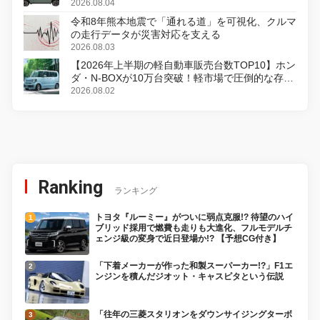
2026.08.04
令和8年熊本地震で「通れる道」を可視化、クルマ
の走行データが災害対応を支える
2026.08.03
【2026年上半期の軽自動車販売台数TOP10】ホン
ダ・N-BOXが10万台突破！軽市場で圧倒的な存在
感
2026.08.02
Ranking
ランキング
トヨタ『ルーミー』がついに弱点克服!? 待望のハイ
ブリッド採用で燃費も走りも大進化、フルモデルチ
ェンジ級の変身で近日登場か!? 【予想CG付き】
「下着メーカーが作った和製スーパーカー!?」F1エ
ンジンを積んだジオット・キャスピタという伝説
「往年の三菱スタリオンをダウンサイジングターボ