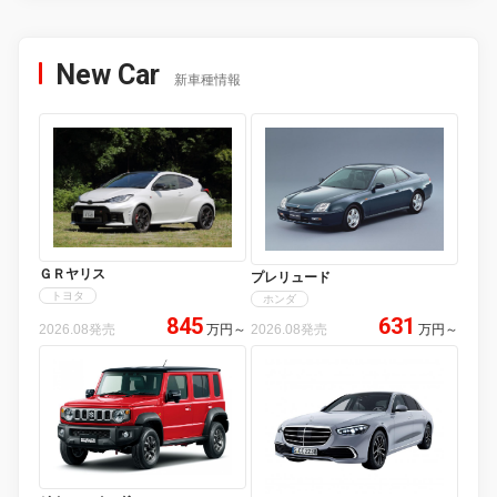
New Car
新車種情報
ＧＲヤリス
プレリュード
トヨタ
ホンダ
845
631
2026.08発売
万円
～
2026.08発売
万円
～